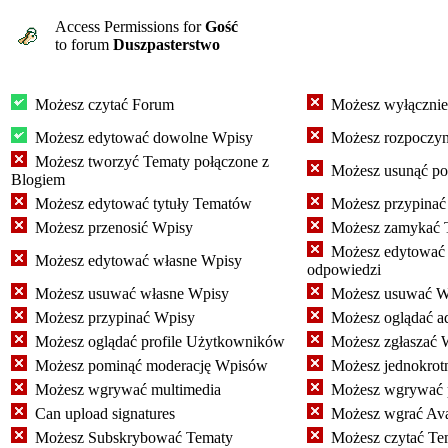
Access Permissions for
Gość
to forum
Duszpasterstwo
Możesz czytać Forum
Możesz wyłącznie 
Możesz edytować dowolne Wpisy
Możesz rozpoczyn
Możesz tworzyć Tematy połączone z
Możesz usunąć poł
Blogiem
Możesz edytować tytuły Tematów
Możesz przypinać
Możesz przenosić Wpisy
Możesz zamykać 
Możesz edytować w
Możesz edytować własne Wpisy
odpowiedzi
Możesz usuwać własne Wpisy
Możesz usuwać W
Możesz przypinać Wpisy
Możesz oglądać a
Możesz oglądać profile Użytkowników
Możesz zgłaszać 
Możesz pominąć moderację Wpisów
Możesz jednokrot
Możesz wgrywać multimedia
Możesz wgrywać p
Can upload signatures
Możesz wgrać Ava
Możesz Subskrybować Tematy
Możesz czytać Te