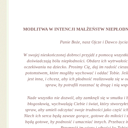
MODLITWA W INTENCJI MAŁŻEŃSTW NIEPŁOD
Panie Boże, nasz Ojcze i Dawco życia
W swojej nieskończonej dobroci przyjdź z pomocą wszystk
doświadczają bólu niepłodności. Obdarz ich wytrwałości
oczekiwaniu na dziecko. Prosimy Cię, daj im radość cies
potomstwem, które mogliby wychować i oddać Tobie. Jeśl
jest inna, i chcesz, aby ich płodność realizowała się w 
spraw, by potrafili rozeznać tę drogę i nią wsp
Nade wszystko nie dozwól, aby zamknęli się w smutku i b
błogosławią, wychwalają Ciebie i świat, który stworzyłeś
spraw, aby umieli odczytać swoje trudności jako część i
Niech ich serca będą zawsze gorące, gotowe do miłości i s
będą gotowe, by podnosić i umacniać innych. Przebacz i
Przymnóż im wiary i ufności ku Tobie