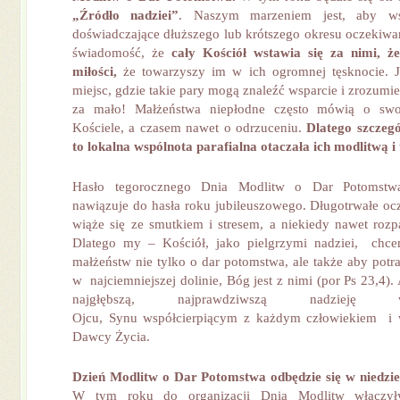
„Źródło nadziei”
. Naszym marzeniem jest, aby ws
doświadczające dłuższego lub krótszego okresu oczekiwan
świadomość, że
cały Kościół wstawia się za nimi, ż
miłości,
że towarzyszy im w ich ogromnej tęsknocie. Je
miejsc, gdzie takie pary mogą znaleźć wsparcie i zrozumien
za mało! Małżeństwa niepłodne często mówią o sw
Kościele, a czasem nawet o odrzuceniu.
Dlatego szczegó
to lokalna wspólnota parafialna otaczała ich modlitwą i 
Hasło tegorocznego Dnia Modlitw o Dar Potomstw
nawiązuje do hasła roku jubileuszowego. Długotrwałe oc
wiąże się ze smutkiem i stresem, a niekiedy nawet rozpa
Dlatego my – Kościół, jako pielgrzymi nadziei, chc
małżeństw nie tylko o dar potomstwa, ale także aby potra
w najciemniejszej dolinie, Bóg jest z nimi (por Ps 23,4).
najgłębszą, najprawdziwszą nadzieję
Ojcu, Synu współcierpiącym z każdym człowiekiem i
Dawcy Życia.
Dzień Modlitw o Dar Potomstwa
odbędzie się w niedzi
W tym roku do organizacji Dnia Modlitw włączy