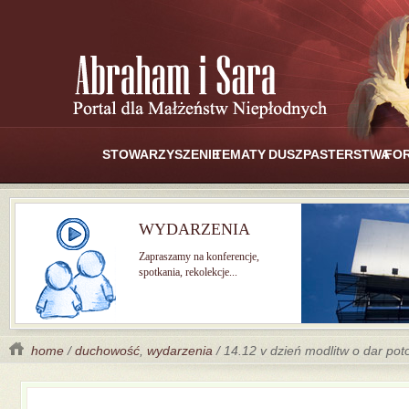
STOWARZYSZENIE
TEMATY
DUSZPASTERSTWA
FO
WYDARZENIA
Zapraszamy na konferencje,
spotkania, rekolekcje...
home
/
duchowość
,
wydarzenia
/ 14.12 v dzień modlitw o dar pot