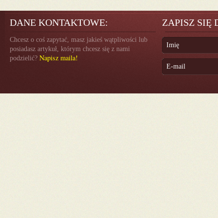
DANE KONTAKTOWE:
ZAPISZ SIĘ
Chcesz o coś zapytać, masz jakieś wątpliwości lub
posiadasz artykuł, którym chcesz się z nami
Napisz maila!
podzielić?