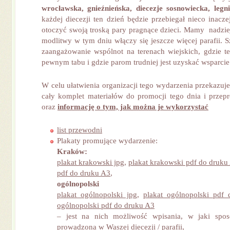
wrocławska, gnieźnieńska, diecezje sosnowiecka, leg
każdej diecezji ten dzień będzie przebiegał nieco inacze
otoczyć swoją troską pary pragnące dzieci. Mamy nadziej
modlitwy w tym dniu włączy się jeszcze więcej parafii. S
zaangażowanie wspólnot na terenach wiejskich, gdzie te
pewnym tabu i gdzie parom trudniej jest uzyskać wsparcie
W celu ułatwienia organizacji tego wydarzenia
przekazuje
cały komplet materiałów do promocji tego dnia i prze
oraz
informację o tym, jak można je wykorzystać
list przewodni
Plakaty promujące wydarzenie:
Kraków:
plakat krakowski jpg
,
plakat krakowski pdf do druku
pdf do druku A3
,
ogólnopolski
plakat ogólnopolski jpg
,
plakat ogólnopolski pdf
ogólnopolski pdf do druku A3
– jest na nich możliwość wpisania, w jaki spo
prowadzona w Waszej diecezji / parafii,