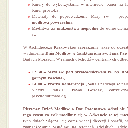
banery do wykorzystania w internecie:
baner na f
baner prostokat
Materiały do poprowadzenia Mszy św. –
prop
modlitwa powszechna
,
Modlitwa za małżeństwa niepłodne
do odmówienia
św.
W Archidiecezji Krakowskiej zapraszamy także do uczes
wydarzeniu
Dnia Modlitw w Sanktuarium św. Jana Paw
Białych Morzach. W ramach obchodów centralnych odbędą
12:30 – Msza św. pod przewodnictwem ks. bp. Ro
górnym kościele),
14:00 – krótka konferencja
„Sens i nadzieja w pers
Victora Frankla” Paweł Gozdek, certyfikowa
psychotraumatolog
Pierwszy Dzień Modlitw o Dar Potomstwa odbył się 
tego czasu co rok modlimy się w Adwencie w tej inte
tych dniach włącza się coraz więcej diecezji i parafii, s
zaangażowanie wspólnot na terenach wiejskich, gdzie 