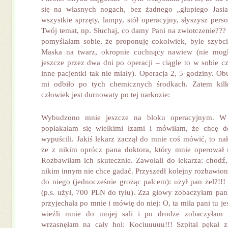
się na własnych nogach, bez żadnego „głupiego Jasia
wszystkie sprzęty, lampy, stół operacyjny, słyszysz per
Twój temat, np. Słuchaj, co damy Pani na zwiotczenie??? 
pomyślałam sobie, że proponuję cokolwiek, byle szybcie
Maska na twarz, okropnie cuchnący nawiew (nie mog
jeszcze przez dwa dni po operacji – ciągle to w sobie c
inne pacjentki tak nie miały). Operacja 2, 5 godziny. O
mi odbiło po tych chemicznych środkach. Zatem kil
człowiek jest durnowaty po tej narkozie:
Wybudzono mnie jeszcze na bloku operacyjnym. W
popłakałam się wielkimi łzami i mówiłam, że chcę 
wypuścili. Jakiś lekarz zaczął do mnie coś mówić, to na
że z nikim oprócz pana doktora, który mnie operował 
Rozbawiłam ich skutecznie. Zawołali do lekarza: chodź
nikim innym nie chce gadać. Przyszedł kolejny rozbawiony
do niego (jednocześnie grożąc palcem): użył pan żel?!!!
(p.s. użył, 700 PLN do tyłu). Zza głowy zobaczyłam pani
przyjechała po mnie i mówię do niej: O, ta miła pani tu j
wieźli mnie do mojej sali i po drodze zobaczyłam
wrzasnęłam na cały hol: Kociuuuuu!!! Szpital pękał