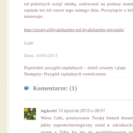
od położnych wziąć ulotkę, zadzwonić na podany numer
szpitala ten żel nawet tego samego dnia. Poczytajcie o żel
interesuje:
http://zrosty.pl/hyalobarrier-gel-hyalobarrier-gel-endo/
Gabi
Data: 10/01/2013
Poprzedni: przygód szpitalnych – dzień czwarty i piąty
Następny: Przygód szpitalnych zwieńczenie.
Komentarze: (1)
13 stycznia 2013 o 09:51
ingloriel
Wiesz Gabi, przeżywanie Twojej historii dost
jakby naprotechnologiczny serial w odcinkac
razem z Tobą, bo my po wyeliminowaniu ws