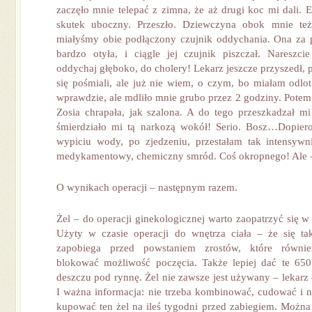
zaczęło mnie telepać z zimna, że aż drugi koc mi dali. 
skutek uboczny. Przeszło. Dziewczyna obok mnie też
miałyśmy obie podłączony czujnik oddychania. Ona za 
bardzo otyła, i ciągle jej czujnik piszczał. Nareszci
oddychaj głęboko, do cholery! Lekarz jeszcze przyszedł,
się pośmiali, ale już nie wiem, o czym, bo miałam odl
wprawdzie, ale mdliło mnie grubo przez 2 godziny. Potem
Zosia chrapała, jak szalona. A do tego przeszkadzał mi
śmierdziało mi tą narkozą wokół! Serio. Bosz…Dopiero
wypiciu wody, po zjedzeniu, przestałam tak intensywn
medykamentowy, chemiczny smród. Coś okropnego! Ale –
O wynikach operacji – następnym razem.
Żel – do operacji ginekologicznej warto zaopatrzyć się w
Użyty w czasie operacji do wnętrza ciała – że się ta
zapobiega przed powstaniem zrostów, które równi
blokować możliwość poczęcia. Także lepiej dać te 650
deszczu pod rynnę. Żel nie zawsze jest używany – lekarz 
I ważna informacja: nie trzeba kombinować, cudować i
kupować ten żel na ileś tygodni przed zabiegiem. Można 