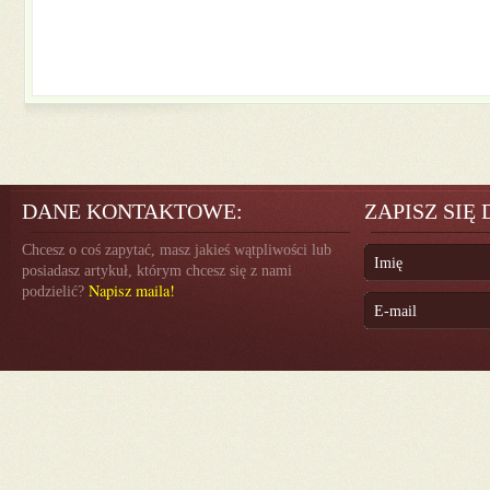
DANE KONTAKTOWE:
ZAPISZ SIĘ
Chcesz o coś zapytać, masz jakieś wątpliwości lub
posiadasz artykuł, którym chcesz się z nami
Napisz maila!
podzielić?