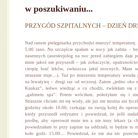
w poszukiwaniu...
PRZYGÓD SZPITALNYCH – DZIEŃ DR
Nad ranem pielęgniarka przychodzi mierzyć temperaturę. 
5.00 rano. Na szczęście spałam w nocy jak zabita – b
nasennych (anestezjolog na noc przed zabiegiem daje p
mnie jakoś nie przyszedł – jak zobaczycie, opatrzności
cierpię brać leków, zwłaszcza jakiś mocnych. Mam w
strasznie truje…). Tuż po mierzeniu temperatury weszła 
na lewatywę – drugi raz od wczoraj. Zatem „jedno oko 
Kaukaz”, ledwo wiedząc o co chodzi, zwlekłam się z
„gabinetu spa”. Potem wróciłam, położyłam się i n
Strasznie chciało mi się wody, ale już nie można ani łyc
godziny około 10.00, czekając na swoją kolej do operacj
kiedy przyszedł ordynator i powiedział, że jeśli nad
prośbę, aby operował mnie ten a nie inny lekarz (a c
powiedziałam to przy zapisie na oddział), to będzie to 
koło godz. 15.00… Powiedział, że nie ma nic przeci