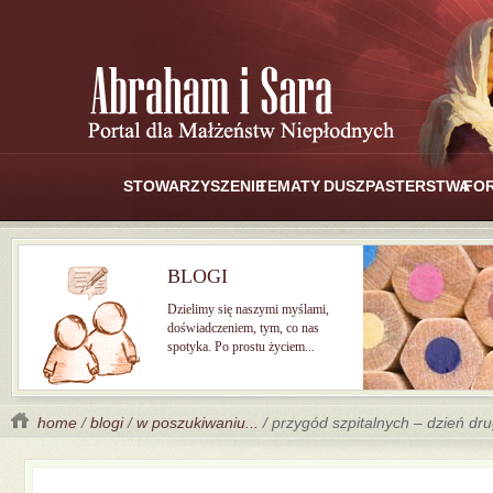
STOWARZYSZENIE
TEMATY
DUSZPASTERSTWA
FO
BLOGI
Dzielimy się naszymi myślami,
doświadczeniem, tym, co nas
spotyka. Po prostu życiem...
home
/
blogi
/
w poszukiwaniu...
/ przygód szpitalnych – dzień dru