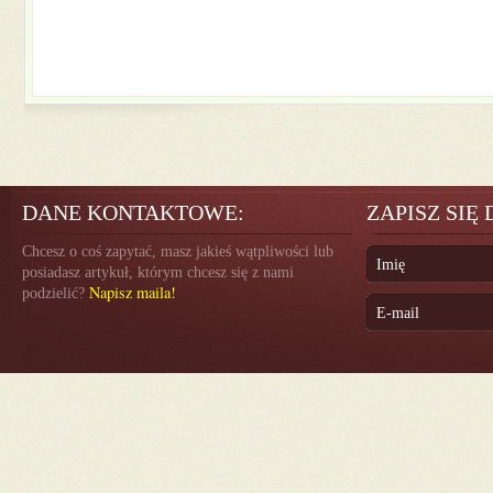
DANE KONTAKTOWE:
ZAPISZ SIĘ
Chcesz o coś zapytać, masz jakieś wątpliwości lub
posiadasz artykuł, którym chcesz się z nami
Napisz maila!
podzielić?