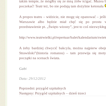
takim tempie, że mógłby się ze mną żółw ścigać. Muzea 
poczekać! Teatr też, bo nie podają tam dożylnie ketonalu
A propos teatru – widzicie, nie mogę się opanować – jeśl
Warszawie albo będzie miał chęć się po prostu 
przedstawienie pt. „Święto wiosny”, jest to coś niezwykłe
http://www.teatrwielki.pl/repertuar/balet/kalendarium/swi
A żeby bardziej chwycić bakcyla, można najpierw obejr
Strawiński”(historia romansu) – tam przewija się mot
początki na scenach świata.
Gabi
Data: 29/12/2012
Poprzedni: przygód szpitalnych
Następny: Przygód szpitalnych – dzień trzeci