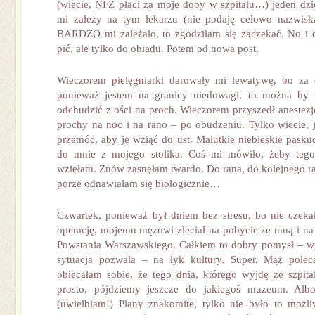
(wiecie, NFZ płaci za moje doby w szpitalu…) jeden dzie
mi zależy na tym lekarzu (nie podaję celowo nazwisk
BARDZO mi zależało, to zgodziłam się zaczekać. No i 
pić, ale tylko do obiadu. Potem od nowa post.
Wieczorem pielęgniarki darowały mi lewatywę, bo za 
ponieważ jestem na granicy niedowagi, to można by
odchudzić z ości na proch. Wieczorem przyszedł anestezj
prochy na noc i na rano – po obudzeniu. Tylko wiecie, 
przemóc, aby je wziąć do ust. Malutkie niebieskie pasku
do mnie z mojego stolika. Coś mi mówiło, żeby tego
wzięłam. Znów zasnęłam twardo. Do rana, do kolejnego ra
porze odnawiałam się biologicznie…
Czwartek, ponieważ był dniem bez stresu, bo nie czek
operację, mojemu mężowi zleciał na pobycie ze mną i 
Powstania Warszawskiego. Całkiem to dobry pomysł – wyk
sytuacja pozwala – na łyk kultury. Super. Mąż pol
obiecałam sobie, że tego dnia, którego wyjdę ze szpit
prosto, pójdziemy jeszcze do jakiegoś muzeum. Albo
(uwielbiam!) Plany znakomite, tylko nie było to możl