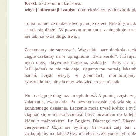
Koszt:
620 zł od małżeństwa.
więcej informacji i zapisy:
domrekolekcyjnykluczbork.pl
To naturalne, że małżeństwo planuje dzieci. Niektórym uda
starają się dłużej. W pewnym momencie z niepokojem za
nie tak, że to za długo trwa…
Zaczynamy się stresować. Wszystkie pary dookoła zac
ciągle czekamy na te upragnione „dwie kreski”. Próbuje
rękę: diety, aktywność fizyczna, wakacje – żeby się od
Jeśli jednak to nic nie daje, sięgamy po poradę lekars
badań, częste wizyty w gabinetach, monitorujem
czasochłonne, ale chcemy wiedzieć co jest nie tak.
No i następuje diagnoza: niepłodność. A po niej często w 
załamanie, zwątpienie. Po pewnym czasie pojawia się 
konkretnego działania. Leczenie może trwać krótko i być
ciągnąć się w nieskończoność i być powodem do kolejnej 
kłótni z małżonkiem. I z Bogiem. Dlaczego my? Dlacze
cierpieniem? Czyż nie byliśmy Ci wierni cały ten 
zasługujemy na dzieci? Czy nie chcesz, żebyśmy byli rod