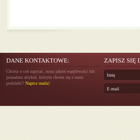
DANE KONTAKTOWE:
ZAPISZ SIĘ
Chcesz o coś zapytać, masz jakieś wątpliwości lub
posiadasz artykuł, którym chcesz się z nami
Napisz maila!
podzielić?