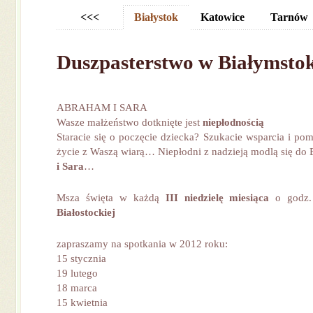
<<<
Białystok
Katowice
Tarnów
Duszpasterstwo w Białymsto
ABRAHAM I SARA
Wasze małżeństwo dotknięte jest
niepłodnością
Staracie się o poczęcie dziecka? Szukacie wsparcia i po
życie z Waszą wiarą… Niepłodni z nadzieją modlą się d
i Sara
…
Msza święta w każdą
III niedzielę miesiąca
o godz
Białostockiej
zapraszamy na spotkania w 2012 roku:
15 stycznia
19 lutego
18 marca
15 kwietnia