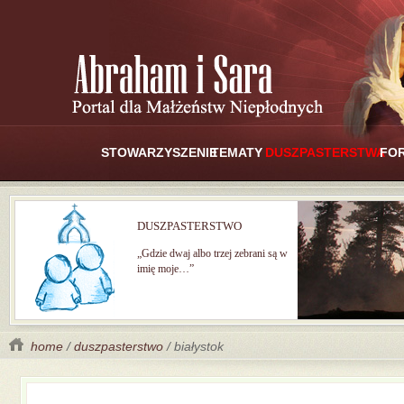
STOWARZYSZENIE
TEMATY
DUSZPASTERSTWA
FO
DUSZPASTERSTWO
„Gdzie dwaj albo trzej zebrani są w
imię moje…”
home
/
duszpasterstwo
/ białystok