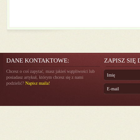
DANE KONTAKTOWE:
ZAPISZ SIĘ
Chcesz o coś zapytać, masz jakieś wątpliwości lub
posiadasz artykuł, którym chcesz się z nami
Napisz maila!
podzielić?