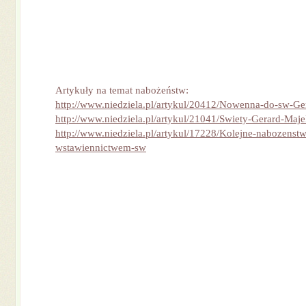
Artykuły na temat nabożeństw:
http://www.niedziela.pl/artykul/20412/Nowenna-do-sw-Ger
http://www.niedziela.pl/artykul/21041/Swiety-Gerard-Maje
http://www.niedziela.pl/artykul/17228/Kolejne-nabozenst
wstawiennictwem-sw