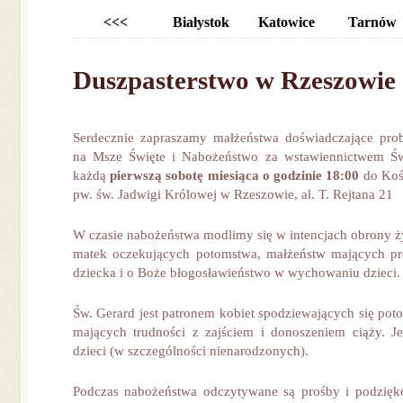
<<<
Białystok
Katowice
Tarnów
Duszpasterstwo w Rzeszowie
Serdecznie zapraszamy małżeństwa doświadczające pr
na Msze Święte i Nabożeństwo za wstawiennictwem Św
każdą
pierwszą sobotę miesiąca o godzinie 18:00
do Koś
pw. św. Jadwigi Królowej w Rzeszowie, al. T. Rejtana 21
W czasie nabożeństwa modlimy się w intencjach obrony ż
matek oczekujących potomstwa, małżeństw mających p
dziecka i o Boże błogosławieństwo w wychowaniu dzieci.
Św. Gerard jest patronem kobiet spodziewających się pot
mających trudności z zajściem i donoszeniem ciąży. J
dzieci (w szczególności nienarodzonych).
Podczas nabożeństwa odczytywane są prośby i podzięk