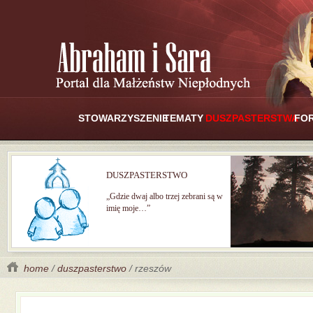
STOWARZYSZENIE
TEMATY
DUSZPASTERSTWA
FO
DUSZPASTERSTWO
„Gdzie dwaj albo trzej zebrani są w
imię moje…”
home
/
duszpasterstwo
/ rzeszów