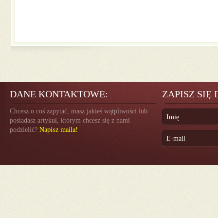
DANE KONTAKTOWE:
ZAPISZ SIĘ
Chcesz o coś zapytać, masz jakieś wątpliwości lub
posiadasz artykuł, którym chcesz się z nami
Napisz maila!
podzielić?