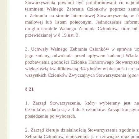
Stowarzyszenia powinni być poinformowani co najmn
terminem Walnego Zebrania Członków poprzez zamies
o Zebraniu na stronie internetowej Stowarzyszenia, w 
mailowej lub listem poleconym. Jednocześnie infor
drugim terminie Walnego Zebrania Członków, które odb
przewidzianej w § 19 ust. 3.
3. Uchwały Walnego Zebrania Członków w sprawie uch
jego zmiany, odwołania przed upływem kadencji Władz 
pozbawienia godności Członka Honorowego Stowarzysz
większością kwalifikowaną 3/4 głosów w obecności co na
wszystkich Członków Zwyczajnych Stowarzyszenia (
quo
§ 21
1. Zarząd Stowarzyszenia, który wybierany jest 
Członków, składa się z 3 do 5 członków. Zarząd konstytu
posiedzeniu po wyborach.
2. Zarząd kieruje działalnością Stowarzyszenia zgodnie
Zebrania Członków, reprezentuje je na zewnątrz oraz pon