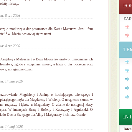
letty i Beaty.
FO
ta: 8 cze 2026
ZAD
oszę o modlitwę o dar potomstwa dla Kasi i Mateusza. Jezu ufam
bie! Św. Józefa, wstawiaj się za nami.
ta: 4 cze 2026
TE
 Angelikę i Mateusza ? o Boże błogosławieństwo, umocnienie ich
łżeństwa, zgodę i wzajemną miłość, a także o dar poczęcia oraz
rowe, upragnione dzieci.
ta: 14 maj 2026
uzdrowienie Magdaleny i Janiny, o kochającego, wierzącego i
pierającego męża dla Magdaleny i Wioletty. O ustąpienie szumu w
hu, rozpaczy i lęków u Magdaleny. O zdanie do następnej klasy
cpra. W intencjach Beaty i Bożeny i Katarzyny i Agnieszki. O
iatło Ducha Świętego dla Aliny i Małgorzaty i ich nawrócenie.
IN
ta: 14 maj 2026
Inten