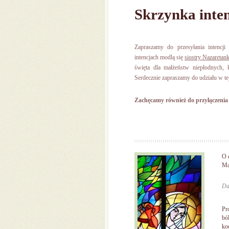
Skrzynka inten
Zapraszamy do przesyłania intencj
intencjach modlą się
siostry Nazaretan
święta dla małżeństw niepłodnych, 
Serdecznie zapraszamy do udziału w te
Zachęcamy również do przyłączenia 
O 
Ma
Da
Pr
bó
ko