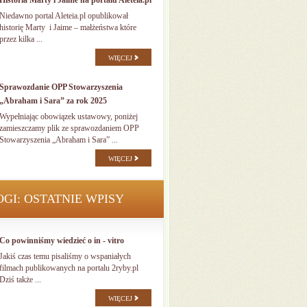
Historia Marty i Jaime na portalu Aleteia.pl
Niedawno portal Aleteia.pl opublikował
historię Marty i Jaime – małżeństwa które
przez kilka ...
WIĘCEJ
Sprawozdanie OPP Stowarzyszenia
„Abraham i Sara” za rok 2025
Wypełniając obowiązek ustawowy, poniżej
zamieszczamy plik ze sprawozdaniem OPP
Stowarzyszenia „Abraham i Sara” ...
WIĘCEJ
OGI: OSTATNIE WPISY
Co powinniśmy wiedzieć o in - vitro
Jakiś czas temu pisaliśmy o wspaniałych
filmach publikowanych na portalu 2ryby.pl
Dziś także ...
WIĘCEJ