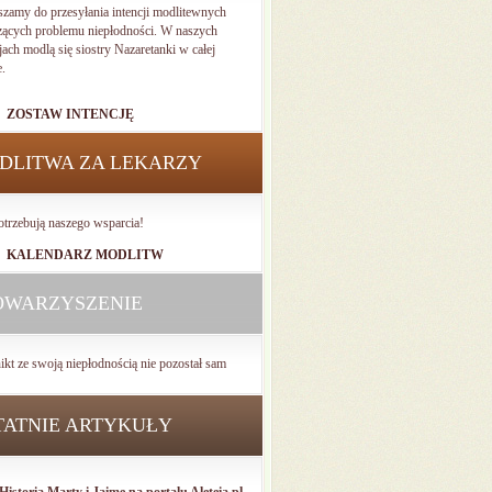
szamy do przesyłania intencji modlitewnych
zących problemu niepłodności. W naszych
jach modlą się siostry Nazaretanki w całej
e.
ZOSTAW INTENCJĘ
DLITWA ZA LEKARZY
otrzebują naszego wsparcia!
KALENDARZ MODLITW
OWARZYSZENIE
ikt ze swoją niepłodnością nie pozostał sam
TATNIE ARTYKUŁY