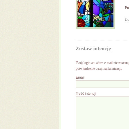
Pr
Da
Zostaw intencję
Twój login ani adres e-mail nie zostan
potwierdzenie otrzymania intencji.
Email
Treść intencji