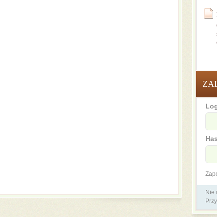
ZA
Log
Has
Zap
Nie
Przy