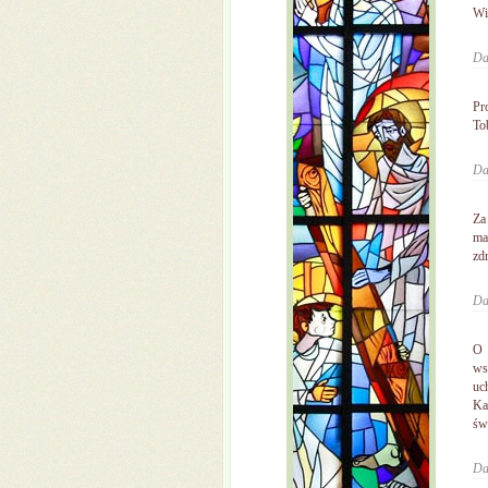
Wio
Da
Pr
To
Da
Za
ma
zd
Da
O 
ws
uc
Ka
św
Da