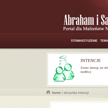
STOWARZYSZENIE
TEMA
INTENCJE
Zostaw intencję, my ob
modlitwę
home
/ skrzynka intencji