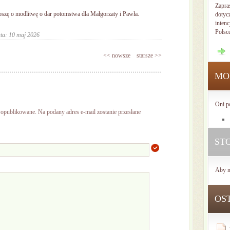
Zapra
oszę o modlitwę o dar potomstwa dla Małgorzaty i Pawła.
dotyc
intenc
Polsc
ta: 10 maj 2026
<< nowsze
starsze >>
MO
Oni p
ą opublikowane. Na podany adres e-mail zostanie przesłane
ST
Aby n
OS