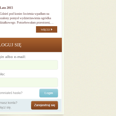
Lato 2015
Gdzieś pod koniec kwietnia wpadłam na
szalony pomysł wydzierżawienia ogródka
działkowego. Potrzebowałam przestrzeni, ...
WIĘCEJ
LOGUJ SIĘ
in albo e-mail:
ło:
omniałeś hasła?
 masz konta?
łącz się.