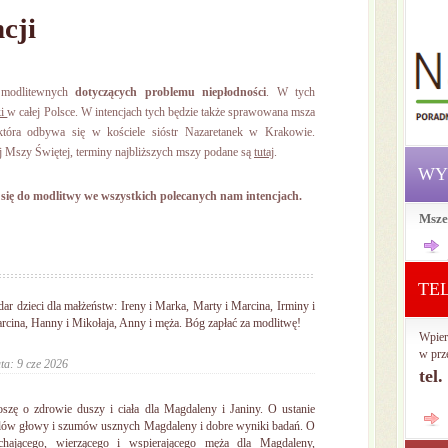
cji
i modlitewnych
dotyczących problemu niepłodności
. W tych
ki
w całej Polsce. W intencjach tych będzie także sprawowana msza
która odbywa się w kościele sióstr Nazaretanek w Krakowie.
j Mszy Świętej, terminy najbliższych mszy podane są
tutaj
.
WY
się do modlitwy we wszystkich polecanych nam intencjach.
Msze
TE
dar dzieci dla małżeństw: Ireny i Marka, Marty i Marcina, Irminy i
rcina, Hanny i Mikołaja, Anny i męża. Bóg zapłać za modlitwę!
Wpier
w prz
ta: 9 cze 2026
tel
oszę o zdrowie duszy i ciała dla Magdaleny i Janiny. O ustanie
lów głowy i szumów usznych Magdaleny i dobre wyniki badań. O
chającego, wierzącego i wspierającego męża dla Magdaleny,