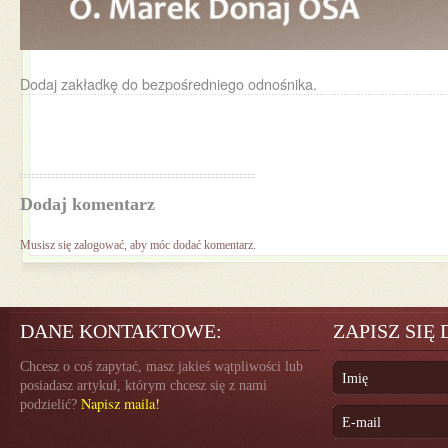
Dodaj zakładkę do
bezpośredniego odnośnika
.
Dodaj komentarz
Musisz się
zalogować
, aby móc dodać komentarz.
DANE KONTAKTOWE:
ZAPISZ SIĘ
Chcesz o coś zapytać, masz jakieś wątpliwości lub
posiadasz artykuł, którym chcesz się z nami
Napisz maila!
podzielić?