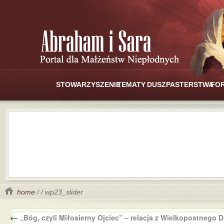
STOWARZYSZENIE
TEMATY
DUSZPASTERSTWA
FO
home
/ / wp23_slider
←
„Bóg, czyli Miłosierny Ojciec” – relacja z Wielkopostnego