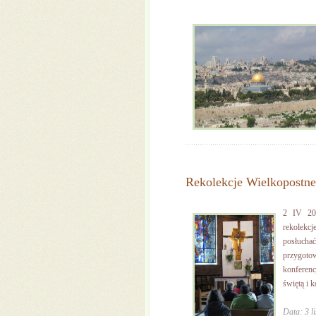
Rekolekcje Wielkopostne
2 IV 201
rekolekcj
posłuchać
przygoto
konferenc
świętą i 
Data: 3 l