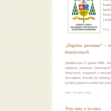
Kapła
katol
Kościo
Liturg
Data: 
„Dignitas personae” – i
bioetycznych
Opublikowana 12 grudnia 2008r. Inst
niektórych problemów bioetycznyc
bioetycznych, związanych z rozwoje
obowiązkiem Kościoła jest afirmacja
poczęcia, poprzez wszystkie fazy życia,
Data: 20 marca 2012
Trzy mity o in-vitro