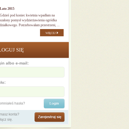
Lato 2015
Gdzieś pod koniec kwietnia wpadłam na
szalony pomysł wydzierżawienia ogródka
działkowego. Potrzebowałam przestrzeni, ...
WIĘCEJ
LOGUJ SIĘ
in albo e-mail:
ło:
omniałeś hasła?
 masz konta?
łącz się.