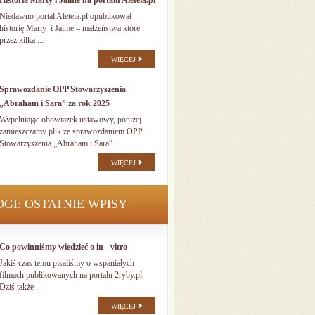
Historia Marty i Jaime na portalu Aleteia.pl
Niedawno portal Aleteia.pl opublikował
historię Marty i Jaime – małżeństwa które
przez kilka ...
WIĘCEJ
Sprawozdanie OPP Stowarzyszenia
„Abraham i Sara” za rok 2025
Wypełniając obowiązek ustawowy, poniżej
zamieszczamy plik ze sprawozdaniem OPP
Stowarzyszenia „Abraham i Sara” ...
WIĘCEJ
OGI: OSTATNIE WPISY
Co powinniśmy wiedzieć o in - vitro
Jakiś czas temu pisaliśmy o wspaniałych
filmach publikowanych na portalu 2ryby.pl
Dziś także ...
WIĘCEJ