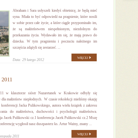
Abraham i Sara usłyszeli kiedyś obietnicę, że będą mieć
syna. Miała to być odpowiedź na pragnienie, które nosili
w sobie przez całe życie, a które ciągle przypominało im,
że są małżeństwem niespełnionym, niezdolnym do
przekazania życia. Wydawało im się, że mają prawo do
dziecka. W tym pragnieniu i poczuciu należnego im
szczęścia zdążyli się zestarzeć. ...
WIĘCEJ
Data: 29 lutego 2012
 2011
1 w klasztorze sióstr Nazaretanek w Krakowie odbyły się
e dla małżeństw niepłodnych. W czasie rekolekcji mieliśmy okazję
 konferencji Jacka Pulikowskiego, autora wielu książek z zakresu
wania do małżeństwa, duchowości i psychologii małżeństwa.
ja Jacek Pulikowski cz.1 konferencja Jacek Pulikowski cz.2 Mszę
konferencję wygłosił nasz duszpasterz ks. Artur Ważny, znany ...
WIĘCEJ
istopada 2011