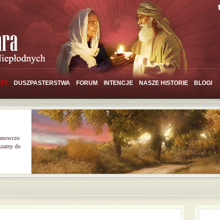
TY
DUSZPASTERSTWA
FORUM
INTENCJE
NASZE HISTORIE
BLOGI
tanowczo
aszamy do