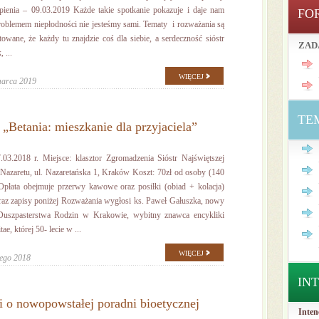
ienia – 09.03.2019 Każde takie spotkanie pokazuje i daje nam
FO
 problemem niepłodności nie jesteśmy sami. Tematy i rozważania są
towane, że każdy tu znajdzie coś dla siebie, a serdeczność sióstr
ZAD
 ...
WIĘCEJ
marca 2019
TE
„Betania: mieszkanie dla przyjaciela”
.03.2018 r. Miejsce: klasztor Zgromadzenia Sióstr Najświętszej
Nazaretu, ul. Nazaretańska 1, Kraków Koszt: 70zł od osoby (140
Opłata obejmuje przerwy kawowe oraz posiłki (obiad + kolacja)
az zapisy poniżej Rozważania wygłosi ks. Paweł Gałuszka, nowy
Duszpasterstwa Rodzin w Krakowie, wybitny znawca encykliki
e, której 50- lecie w ...
WIĘCEJ
tego 2018
IN
i o nowopowstałej poradni bioetycznej
Inten