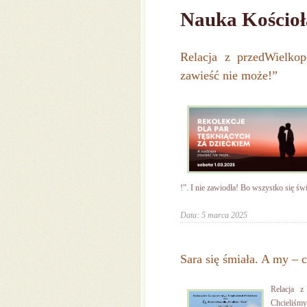
Nauka Kościoł
Relacja z przedWielkop
zawieść nie może!”
!”. I nie zawiodła! Bo wszystko się świe
Data: 5 marca 2025
Sara się śmiała. A my – 
Relacja z
Chcieliśmy