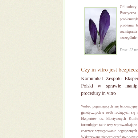
Od soboty 
Bioetyczna
problematy
problemu b
rozwiązani
szczególnie
Data: 22 m
Czy in vitro jest bezpiec
Komunikat Zespołu Eksper
Polski w sprawie manipu
procedury in vitro
Wobec pojawiających się tendencyjn
genetycznych u osób rodzących się 
Ekspertów ds. Bioetycznych Konfe
formułujące takie tezy wprowadzają w
znaczące występowanie negatywnych z
Wskazywane niebezpieczeństwo występ