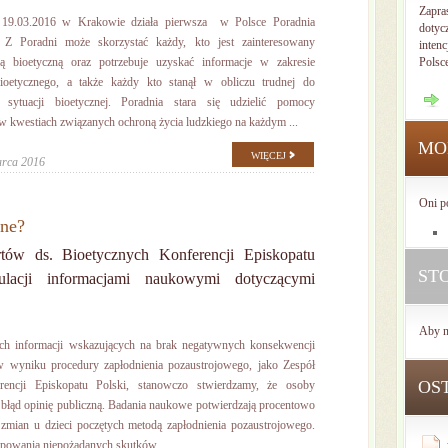
Zapra
19.03.2016 w Krakowie działa pierwsza w Polsce Poradnia
dotyc
. Z Poradni może skorzystać każdy, kto jest zainteresowany
intenc
ką bioetyczną oraz potrzebuje uzyskać informacje w zakresie
Polsc
ioetycznego, a także każdy kto stanął w obliczu trudnej do
a sytuacji bioetycznej. Poradnia stara się udzielić pomocy
 w kwestiach związanych ochroną życia ludzkiego na każdym ...
MO
WIĘCEJ
arca 2016
Oni p
zne?
tów ds. Bioetycznych Konferencji Episkopatu
ST
lacji informacjami naukowymi dotyczącymi
Aby n
ych informacji wskazujących na brak negatywnych konsekwencji
w wyniku procedury zapłodnienia pozaustrojowego, jako Zespół
OS
rencji Episkopatu Polski, stanowczo stwierdzamy, że osoby
 błąd opinię publiczną. Badania naukowe potwierdzają procentowo
mian u dzieci poczętych metodą zapłodnienia pozaustrojowego.
owania niepożądanych skutków ...