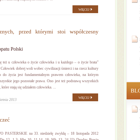
WIĘCEJ
nych, przed którymi stoi współczesny
patu Polski
 też u człowieka o życie człowieka i u każdego – o życie brata”
 Człowiek dobrej woli wobec cywilizacji śmierci i na rzecz kultury
o do życia jest fundamentalnym prawem człowieka, na którym
szystkie jego pozostałe prawa. Ono jest też podstawą wszystkich
 które stają się udziałem człowieka. ...
BL
WIĘCEJ
ietnia 2013
czeć
 PASTERSKIE na 33. niedzielę zwykłą – 18 listopada 2012
(Dn 12, 1-3; Hbr 10, 11-14, 18; Mk 13, 24-32) Drodzy Bracia