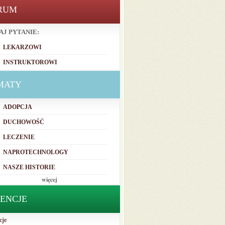
RUM
AJ PYTANIE:
LEKARZOWI
INSTRUKTOROWI
MATY
ADOPCJA
DUCHOWOŚĆ
LECZENIE
NAPROTECHNOLOGY
NASZE HISTORIE
więcej
TENCJE
cje