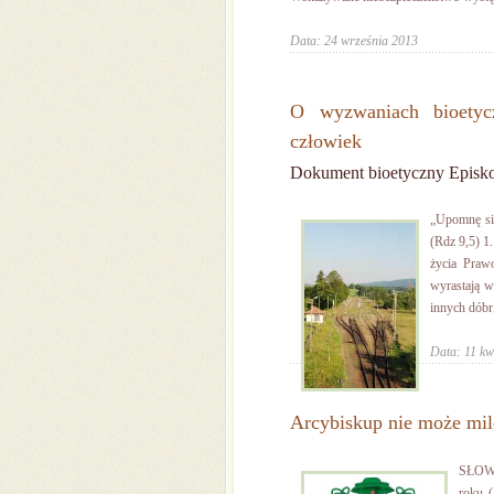
Data: 24 września 2013
O wyzwaniach bioetycz
człowiek
Dokument bioetyczny Episko
„Upomnę się
(Rdz 9,5) 1.
życia Praw
wyrastają w
innych dóbr,
Data: 11 kw
Arcybiskup nie może mil
SŁOWO
roku 