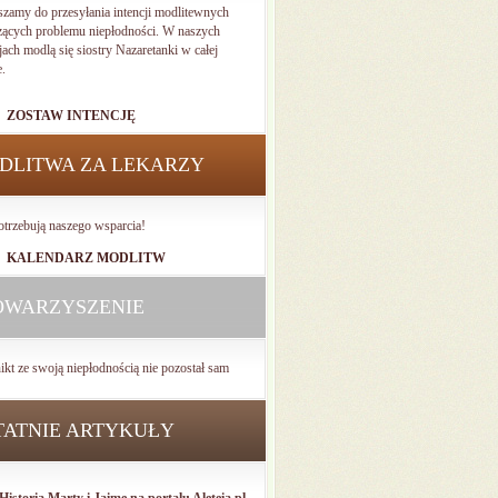
szamy do przesyłania intencji modlitewnych
zących problemu niepłodności. W naszych
jach modlą się siostry Nazaretanki w całej
e.
ZOSTAW INTENCJĘ
DLITWA ZA LEKARZY
otrzebują naszego wsparcia!
KALENDARZ MODLITW
OWARZYSZENIE
ikt ze swoją niepłodnością nie pozostał sam
TATNIE ARTYKUŁY