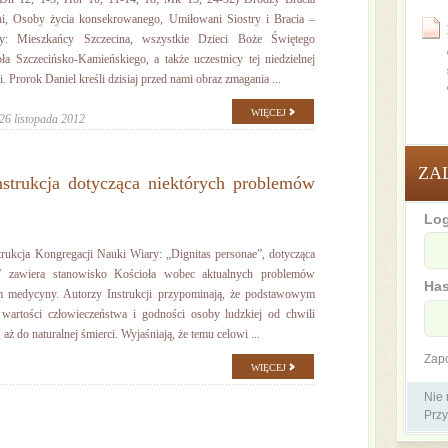
ni, Osoby życia konsekrowanego, Umiłowani Siostry i Bracia –
icy: Mieszkańcy Szczecina, wszystkie Dzieci Boże Świętego
ła Szczecińsko-Kamieńskiego, a także uczestnicy tej niedzielnej
ii. Prorok Daniel kreśli dzisiaj przed nami obraz zmagania ...
WIĘCEJ
26 listopada 2012
ZA
nstrukcja dotycząca niektórych problemów
Log
rukcja Kongregacji Nauki Wiary: „Dignitas personae”, dotycząca
h” zawiera stanowisko Kościoła wobec aktualnych problemów
Has
m medycyny. Autorzy Instrukcji przypominają, że podstawowym
 wartości człowieczeństwa i godności osoby ludzkiej od chwili
 aż do naturalnej śmierci. Wyjaśniają, że temu celowi ...
Zap
WIĘCEJ
Nie
Przy