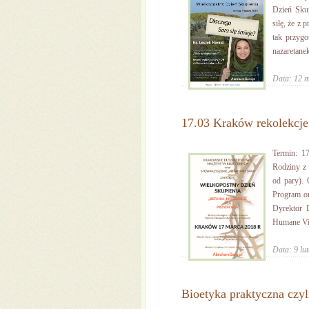
Dzień Skup
siłę, że z
tak przygo
nazaretanek,
Data: 12 
17.03 Kraków rekolekcje 
Termin: 17
Rodziny z 
od pary). 
Program or
Dyrektor 
Humane Vita
Data: 9 lu
Bioetyka praktyczna czyl