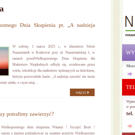
a
ostnego Dnia Skupienia pt. „A nadzieja
W sobotę, 1 marca 2025 r., w klasztorze Sióstr
WY
Nazaretanek w Krakowie przy ul. Nazaretańskiej 1, w
ramach przedWielkopostnego Dnia Skupienia dla
Małżeństw Niepłodnych odbyły się, oczekiwane przez
Msze
wielu, rekolekcje dla małżeństw tęskniących za dzieckiem,
którym przewodziło hasło: „A nadzieja zawieść nie może
tnie udało, o czym tutaj ...
TE
WIĘCEJ
Wpier
w prz
tel
czy potrafimy zawierzyć?
 Wielkopostnego dnia skupienia Witamy ! Szczęść Boże !
 razem z mężem podziękować za ostatnio przeżyty Wielkopostny