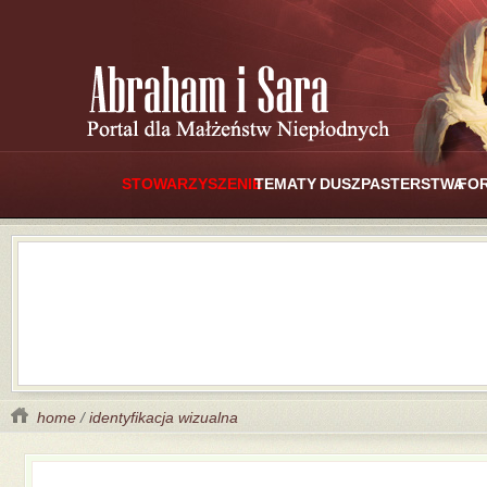
STOWARZYSZENIE
TEMATY
DUSZPASTERSTWA
FO
home
/
identyfikacja wizualna