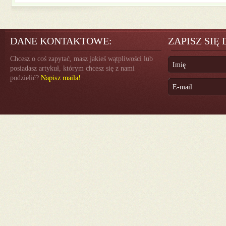
DANE KONTAKTOWE:
ZAPISZ SIĘ
Chcesz o coś zapytać, masz jakieś wątpliwości lub
posiadasz artykuł, którym chcesz się z nami
Napisz maila!
podzielić?