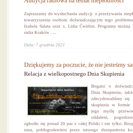
Audycja radiowa na temat niepłodności
Zapraszamy do wysłuchania audycji o przeżywaniu niepł
towarzyszenia osobom doświadczającym tego problemu,
Izabela Salata oraz s. Lidia Ćwirbut. Programu można 
radia Kraków . ...
Data: 7 grudnia 2021
Dziękujemy za poczucie, że nie jesteśmy s
Relacja z wielkopostnego Dnia Skupienia
Bogatsi o doświadc
Dnia Skupienia, tak
zdecydowaliśmy się 
skupienia w formie 
jego myślę przewod
oddaleni, pogodzen
zgłosiło się ponad 20 par z całej Polski i nie tylko. R
rana, pobłogosławieni przez naszego duszpasterza ks