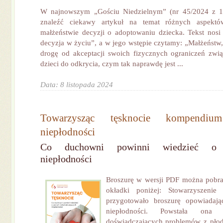
W najnowszym „Gościu Niedzielnym” (nr 45/2024 z 1
znaleźć ciekawy artykuł na temat różnych aspek
małżeństwie decyzji o adoptowaniu dziecka. Tekst nosi 
decyzja w życiu”, a w jego wstępie czytamy: „Małżeństw,
drogę od akceptacji swoich fizycznych ograniczeń zwi
dzieci do odkrycia, czym tak naprawdę jest ...
Data: 8 listopada 2024
Towarzysząc tęsknocie kompendi
niepłodności
Co duchowni powinni wiedzieć o d
niepłodności
Broszurę w wersji PDF można pobrać
okładki poniżej: Stowarzyszeni
przygotowało broszurę opowiadaj
niepłodności. Powstała ona
doświadczających problemów z płod