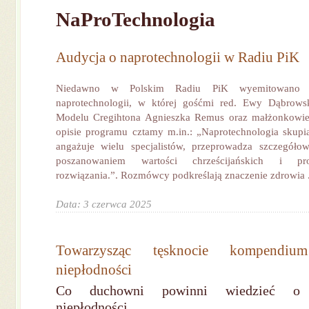
NaProTechnologia
Audycja o naprotechnologii w Radiu PiK
Niedawno w Polskim Radiu PiK wyemitowano 
naprotechnologii, w której gośćmi red. Ewy Dąbrowski
Modelu Cregihtona Agnieszka Remus oraz małżonkowi
opisie programu cztamy m.in.: „Naprotechnologia skupia
angażuje wielu specjalistów, przeprowadza szczegółow
poszanowaniem wartości chrześcijańskich i pr
rozwiązania.”. Rozmówcy podkreślają znaczenie zdrowia .
Data: 3 czerwca 2025
Towarzysząc tęsknocie kompendi
niepłodności
Co duchowni powinni wiedzieć o d
niepłodności