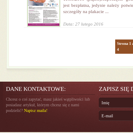
jest bezpłatna, jedynie należy potwi
szczegóły na plakacie ...
Data: 27 lutego 2016
Strona 1 
4
DANE KONTAKTOWE:
ZAPISZ SIĘ
Chcesz o coś zapytać, masz jakieś wątpliwości lub
posiadasz artykuł, którym chcesz się z nami
Napisz maila!
podzielić?