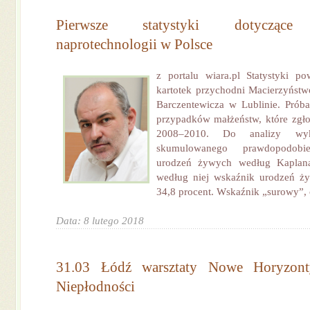
Pierwsze statystyki dotyczące 
naprotechnologii w Polsce
z portalu wiara.pl Statystyki p
kartotek przychodni Macierzyństwo
Barczentewicza w Lublinie. Próba
przypadków małżeństw, które zgłos
2008–2010. Do analizy wyk
skumulowanego prawdopodobie
urodzeń żywych według Kaplana
według niej wskaźnik urodzeń ż
34,8 procent. Wskaźnik „surowy”, c
Data: 8 lutego 2018
31.03 Łódź warsztaty Nowe Horyzon
Niepłodności