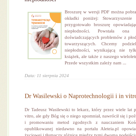
Broszurę w wersji PDF można pobrać
okładki poniżej: Stowarzyszeni
przygotowało broszurę opowiadaj
niepłodności. Powstała ona
doświadczających problemów z płod
towarzyszących. Chcemy podzi
niepłodności, wynikającą nie ty
książek, ale także z naszego wielole
Przede wszystkim zależy nam ...
Data: 11 sierpnia 2024
Dr Wasilewski o Naprotechnologii i in vitr
Dr Tadeusz Wasilewski to lekarz, który przez wiele lat 
vitro, ale gdy Bóg się o niego upomniał, nawrócił się i p
i promowaniu metod zgodnych z nauczaniem Koś
opublikowanej niedawno na portalu Aleteia.pl opowi
życiowej i tłumaczy różnice między tymi dwoma podejścia