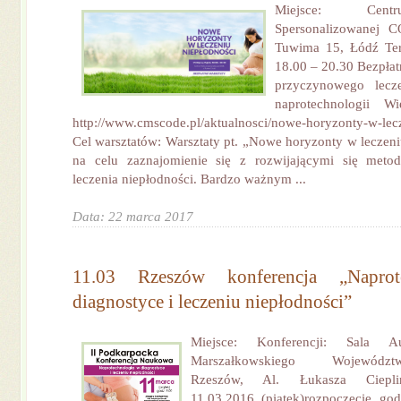
Miejsce: Cen
Spersonalizowanej C
Tuwima 15, Łódź Ter
18.00 – 20.30 Bezpłat
przyczynowego lecze
naprotechnologii Wi
http://www.cmscode.pl/aktualnosci/nowe-horyzonty-w-lec
Cel warsztatów: Warsztaty pt. „Nowe horyzonty w leczeni
na celu zaznajomienie się z rozwijającymi się met
leczenia niepłodności. Bardzo ważnym ...
Data: 22 marca 2017
11.03 Rzeszów konferencja „Naprot
diagnostyce i leczeniu niepłodności”
Miejsce: Konferencji: Sala A
Marszałkowskiego Województw
Rzeszów, Al. Łukasza Ciepl
11.03.2016 (piątek)rozpoczęcie go