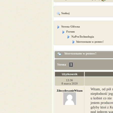
Szukaj
Strona Główna
Forum
NaProTechnologia
biorezonans w pomoc!
biorezonans w pomoc!
Strona
1
Użytkownik
13:36
8 marca 2020
Witam, od pół r
ZdecydowanieWitam
niepłodność je
u kobiet co ni
jestem produce
gdyby ktoś z Kr
pod jednym war