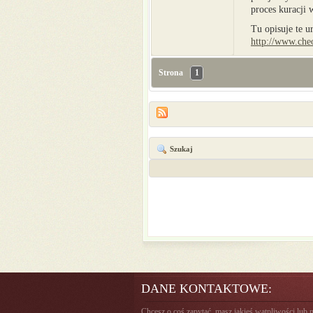
proces kuracji
Tu opisuje te u
http://www.che
Strona
1
Szukaj
DANE KONTAKTOWE:
Chcesz o coś zapytać, masz jakieś wątpliwości lub 