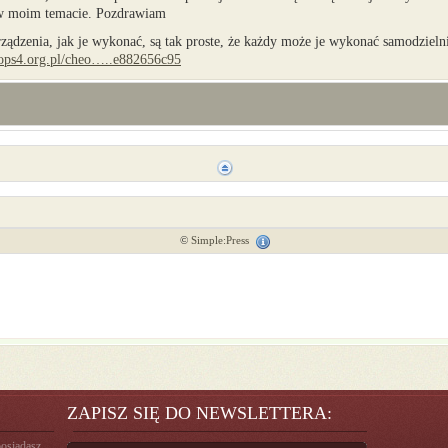
 w moim temacie. Pozdrawiam
rządzenia, jak je wykonać, są tak proste, że każdy może je wykonać samodzielni
ops4.org.pl/cheo…..e882656c95
©
Simple:Press
ZAPISZ SIĘ DO NEWSLETTERA:
posiadasz