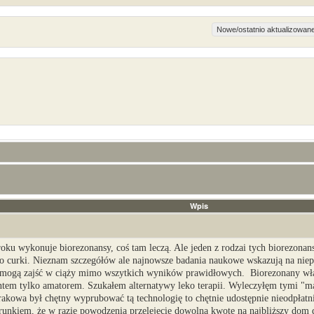
Wpis
oku wykonuje biorezonansy, coś tam leczą. Ale jeden z rodzai tych biorezonan
go curki. Nieznam szczegółów ale najnowsze badania naukowe wskazują na niep
e mogą zajść w ciąży mimo wszytkich wyników prawidłowych. Biorezonany wła
ntem tylko amatorem. Szukałem alternatywy leko terapii. Wyleczyłęm tymi "m
akowa był chętny wyprubować tą technologię to chętnie udostępnie nieodpłatni
unkiem, że w razie powodzenia przelejecie dowolną kwotę na najbliższy dom d