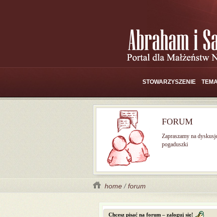
STOWARZYSZENIE
TEMA
FORUM
Zapraszamy na dyskusj
pogaduszki
home
/
forum
Chcesz pisać na forum – zaloguj się!