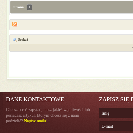
Strona
1
Szukaj
DANE KONTAKTOWE:
ZAPISZ SIĘ
Chcesz o coś zapytać, masz jakieś wątpliwości lub
posiadasz artykuł, którym chcesz się z nami
Napisz maila!
podzielić?