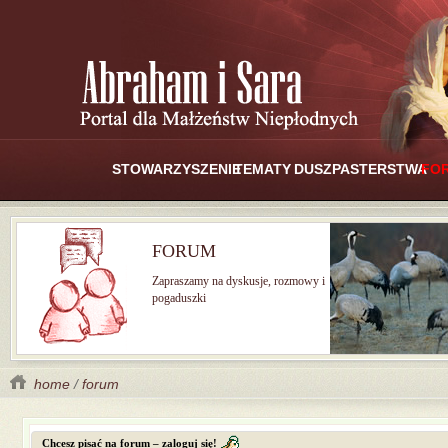
STOWARZYSZENIE
TEMATY
DUSZPASTERSTWA
FO
FORUM
Zapraszamy na dyskusje, rozmowy i
pogaduszki
home
/
forum
Chcesz pisać na forum – zaloguj się!