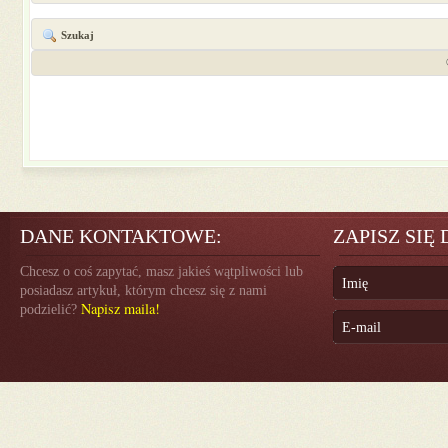
Szukaj
DANE KONTAKTOWE:
ZAPISZ SIĘ
Chcesz o coś zapytać, masz jakieś wątpliwości lub
posiadasz artykuł, którym chcesz się z nami
Napisz maila!
podzielić?