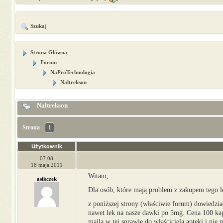
Szukaj
Strona Główna
Forum
NaProTechnologia
Naltrekson
Naltrekson
Strona
1
Użytkownik
07:08
18 maja 2011
Witam,
asikczek
Dla osób, które mają problem z zakupem tego l
z poniższej strony (właściwie forum) dowiedzia
nawet lek na nasze dawki po 5mg. Cena 100 kaps
maila w tej sprawie do właściciela apteki i nie