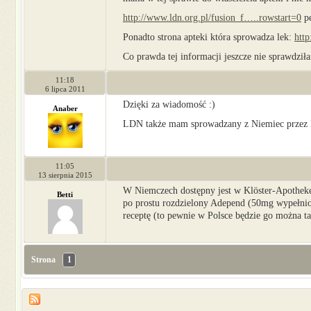
http://www.ldn.org.pl/fusion_f…..rowstart=0
pe
Ponadto strona apteki która sprowadza lek:
htt
Co prawda tej informacji jeszcze nie sprawdziła
11:18
6 lipca 2011
Dzięki za wiadomość :)
Anaber
LDN także mam sprowadzany z Niemiec przez l
11:05
13 sierpnia 2015
W Niemczech dostępny jest w Klöster-Apotheke.
Betti
po prostu rozdzielony Adepend (50mg wypełnion
receptę (to pewnie w Polsce będzie go można ta
Strona
1