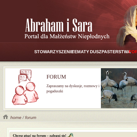
STOWARZYSZENIE
TEMATY
DUSZPASTERSTWA
FO
FORUM
Zapraszamy na dyskusje, rozmowy i
pogaduszki
home
/
forum
Chcesz pisać na forum – zaloguj się!