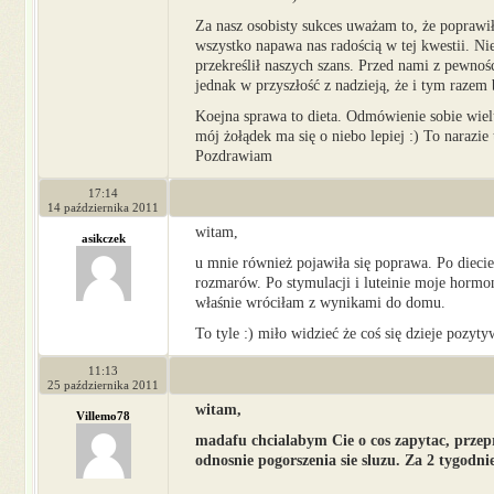
Za nasz osobisty sukces uważam to, że poprawił
wszystko napawa nas radością w tej kwestii. Nie
przekreślił naszych szans. Przed nami z pewno
jednak w przyszłość z nadzieją, że i tym razem b
Koejna sprawa to dieta. Odmówienie sobie wiel
mój żołądek ma się o niebo lepiej :) To narazie 
Pozdrawiam
17:14
14 października 2011
witam,
asikczek
u mnie również pojawiła się poprawa. Po diecie
rozmarów. Po stymulacji i luteinie moje hormo
właśnie wróciłam z wynikami do domu.
To tyle :) miło widzieć że coś się dzieje pozyt
11:13
25 października 2011
witam,
Villemo78
madafu
chcialabym Cie o cos zapytac, przep
odnosnie pogorszenia sie sluzu. Za 2 ty
godn