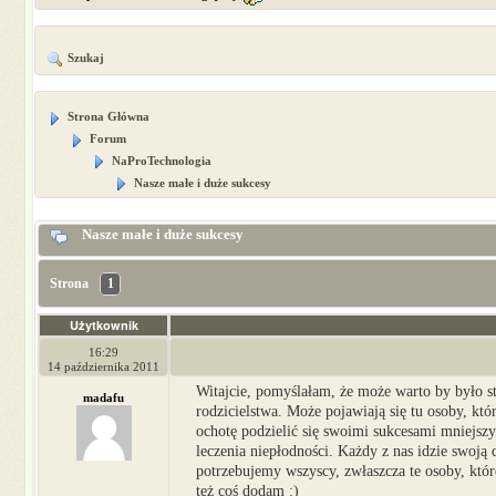
Szukaj
Strona Główna
Forum
NaProTechnologia
Nasze małe i duże sukcesy
Nasze małe i duże sukcesy
Strona
1
Użytkownik
16:29
14 października 2011
Witajcie, pomyślałam, że może warto by było 
madafu
rodzicielstwa. Może pojawiają się tu osoby, któ
ochotę podzielić się swoimi sukcesami mniejszym
leczenia niepłodności. Każdy z nas idzie swoją
potrzebujemy wszyscy, zwłaszcza te osoby, które
też coś dodam :)