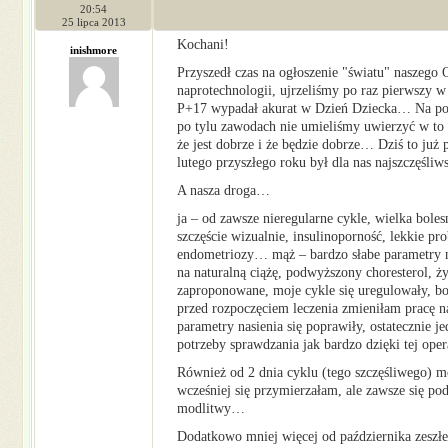
20:54
25 lipca 2013
Kochani!
inishmore
Przyszedł czas na ogłoszenie "światu" naszeg
naprotechnologii, ujrzeliśmy po raz pierwszy w
P+17 wypadał akurat w Dzień Dziecka… Na poc
po tylu zawodach nie umieliśmy uwierzyć w to s
że jest dobrze i że będzie dobrze… Dziś to już
lutego przyszłego roku był dla nas najszczęśliw
A nasza droga…
ja – od zawsze nieregularne cykle, wielka boles
szczęście wizualnie, insulinoporność, lekkie pr
endometriozy… mąż – bardzo słabe parametry na
na naturalną ciążę, podwyższony choresterol, ż
zaproponowane, moje cykle się uregulowały, bol
przed rozpoczęciem leczenia zmieniłam pracę n
parametry nasienia się poprawiły, ostatecznie j
potrzeby sprawdzania jak bardzo dzięki tej oper
Również od 2 dnia cyklu (tego szczęśliwego) 
wcześniej się przymierzałam, ale zawsze się po
modlitwy…
Dodatkowo mniej więcej od października zeszłe