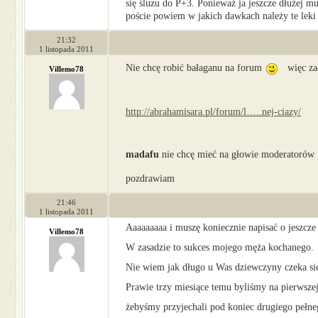
się śluzu do P+3. Ponieważ ja jeszcze dłużej mu
poście powiem w jakich dawkach należy te leki
21:32
1 listopada 2011
Nie chcę robić bałaganu na forum
więc zał
Villemo78
http://abrahamisara.pl/forum/l…..nej-ciazy/
madafu
nie chcę mieć na głowie moderatorów
pozdrawiam
21:46
1 listopada 2011
Aaaaaaaaa i muszę koniecznie napisać o jeszcz
Villemo78
W zasadzie to sukces mojego męża kochanego.
Nie wiem jak długo u Was dziewczyny czeka się 
Prawie trzy miesiące temu byliśmy na pierwszej
żebyśmy przyjechali pod koniec drugiego pełneg