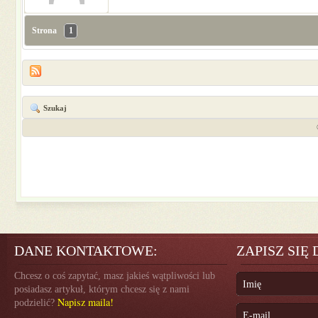
Strona
1
Szukaj
DANE KONTAKTOWE:
ZAPISZ SIĘ
Chcesz o coś zapytać, masz jakieś wątpliwości lub
posiadasz artykuł, którym chcesz się z nami
Napisz maila!
podzielić?