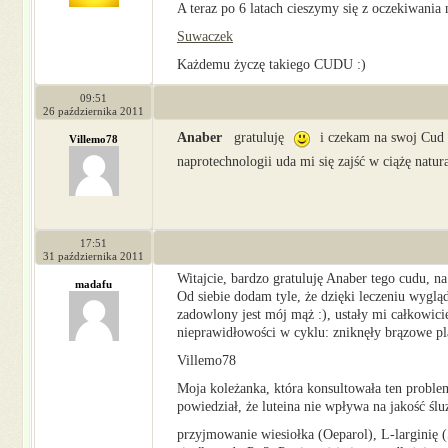
A teraz po 6 latach cieszymy się z oczekiwania
Suwaczek
Każdemu życzę takiego CUDU :)
09:51
26 października 2011
Anaber
gratuluję
i czekam na swoj Cud
Villemo78
naprotechnologii uda mi się zajść w ciążę natur
17:51
31 października 2011
Witajcie, bardzo gratuluję Anaber tego cudu, na
madafu
Od siebie dodam tyle, że dzięki leczeniu wyglą
zadowlony jest mój mąż :), ustały mi całkowici
nieprawidłowości w cyklu: zniknęły brązowe pla
Villemo78
Moja koleżanka, która konsultowała ten problem
powiedział, że luteina nie wpływa na jakość śluzu
przyjmowanie wiesiołka (Oeparol), L-larginię (