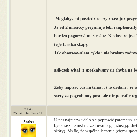
Moglabys mi powiedziec czy znasz juz przyc
Ja od 2 miesiecy przyjmuje leki i suplementy
bardzo pogorszyl mi sie sluz. Niedosc ze jes
tego bardzo skapy.
Jak obserwowalam cykle i nie bralam zadnych
asikczek witaj :) spotkalysmy sie chyba na b
Zeby napisac cos na temat ;) to dodam , ze w
sorry za pogrubiony post, ale nie potrafie te
21:43
25 października 2011
U nas najpierw udało się poprawić parametry na
Anaber
był strasznie niski przed owulacją), stosując d
skóry). Myślę, że wspólne leczenie (ciężar s