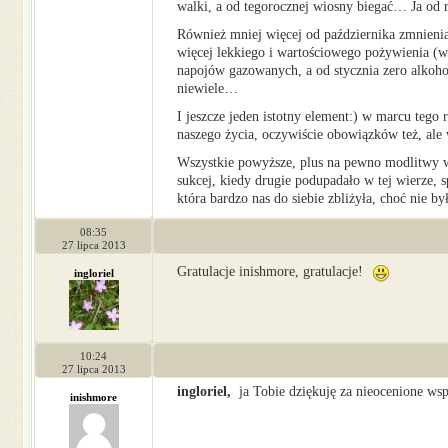
walki, a od tegorocznej wiosny biegać… Ja od
Również mniej więcej od października zmnieni
więcej lekkiego i wartościowego pożywienia (ws
napojów gazowanych, a od stycznia zero alkoho
niewiele…
I jeszcze jeden istotny element:) w marcu tego
naszego życia, oczywiście obowiązków też, ale
Wszystkie powyższe, plus na pewno modlitwy ws
sukcej, kiedy drugie podupadało w tej wierze, 
która bardzo nas do siebie zbliżyła, choć nie by
08:35
27 lipca 2013
Gratulacje inishmore, gratulacje!
ingloriel
10:24
27 lipca 2013
ingloriel,
ja Tobie dziękuję za nieocenione wsp
inishmore