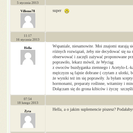
5 stycznia 2013
super
Villemo78
11:17
16 stycznia 2013
Wspaniale, niesamowite. Moi znajomi starają si
Hella
różnych rozwiązań, żeby nie decydować się na r
obserwować i zaczęli zażywać proponowane przez
poprawiło, lekarz mówił, że Wyciąg
z owoców buzdyganka ziemnego i Acetylo-L-karni
mężczyzn są fajnie dobrane ( czytam z ulotki, 
że wyniki też im się poprawiły. Ja byłam scepty
hormonami, preparaty roślinne, witaminy i min
Dołączam się do grona kibiców i życzę szczęśl
07:54
18 lutego 2013
Hella, a o jakim suplemencie piszesz? Podałaby
Zyta