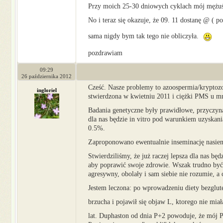
Przy moich 25-30 dniowych cyklach mój mężuś w
No i teraz się okazuje, że 09. 11 dostanę @ ( p
sama nigdy bym tak tego nie obliczyła.
pozdrawiam
09:29
26 października 2012
Cześć. Nasze problemy to azoospermia/kryptoz
ingloriel
stwierdzona w kwietniu 2011 i ciężki PMS u m
Badania genetyczne były prawidłowe, przyczyn
dla nas będzie in vitro pod warunkiem uzyskani
0.5%.
Zaproponowano ewentualnie inseminację nasieni
Stwierdziliśmy, że już raczej lepsza dla nas b
aby poprawić swoje zdrowie. Wszak trudno być 
agresywny, obolały i sam siebie nie rozumie, a
Jestem leczona: po wprowadzeniu diety bezglut
brzucha i pojawił się objaw L, ktorego nie mia
lat. Duphaston od dnia P+2 powoduje, że mój P