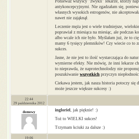
Ponieważ wszyscy "zwykli" lekarze, którzy nap
antykoncepcyjnymi. Nie zgadzałam się, poniew
własnych wysokich estrogenów, nie akceptowałam
nawet nie zająknął.
Leczenie męża jest o wiele trudniejsze, wielok
poprawiał z miesiąca na miesiąc, ale podczas ko
albo wcale ich nie było. Myślałam już, że to c
mamy 6 tysięcy plemników! Czy wiecie co to znac
sukces.
Jasne, że nie jest to ilość wystarczająca do nat
wymierne efekty. Nie mówię, że inni lekarze ch
to nieprawda, że naprotechnolodzy nie proponu
poszukiwanie
wszystkich
przyczyn niepłodności
Ciekawa jestem, jak nasza historia potoczy si
może jeszcze większe sukcesy :)
22:44
29 października 2012
ingloriel
, jak pięknie! :)
domowy
Toż to WIELKI sukces!
Trzymam kciuki za dalsze :)
19:06