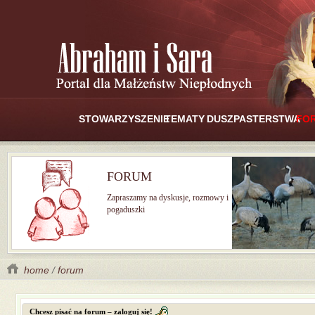
STOWARZYSZENIE
TEMATY
DUSZPASTERSTWA
FO
FORUM
Zapraszamy na dyskusje, rozmowy i
pogaduszki
home
/
forum
Chcesz pisać na forum – zaloguj się!