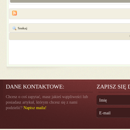
Szukaj
DANE KONTAKTOWE:
ZAPISZ SIĘ
Chcesz o coś zapytać, masz jakieś wątpliwości lub
posiadasz artykuł, którym chcesz się z nami
Napisz maila!
podzielić?