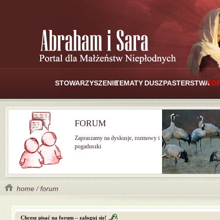
STOWARZYSZENIE
TEMATY
DUSZPASTERSTWA
FO
FORUM
Zapraszamy na dyskusje, rozmowy i
pogaduszki
home
/
forum
Chcesz pisać na forum – zaloguj się!