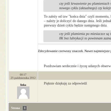
czy jeśli krwawienie po plamieniach 
nowego cyklu (aktualnego) czy kolej
To zależy od tzw "końca dnia" czyli momentu, k
– należy je doliczyć do danego dnia. Jeśli jed
pierwszy dzień cyklu będzie następnego dnia.
czy jeśli plamienia po miesiaczce s
8K bez lubrykacji to powinnam zazna
Zdecydowanie czerwony znaczek. Nawet najmniejsze p
Pozdrawiam serdecznie i życzę udanych obserw
00:17
25 października 2012
Pięknie dziękuję za odpowiedź
linka
Strona
1