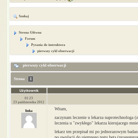
Szukaj
Strona Główna
Forum
Pytania do instruktora
pierwszy cykl obserwacji
pierwszy cykl obserwacji
Strona
1
Użytkownik
01:23
23 października 2012
Witam,
linka
zaczynam leczenie u lekarza naprotechnologa (
leczenia u "zwykłego" lekarza kierujacego mnie 
lekarz ten przepisał mi po jednorazowym bada
po owulacji do ujemnego testu beta (progester