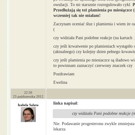
owulacji. To mi starsznie rozregulowało cykl.
P
Przedłużają się też plamienia po miesiączce (
wczesniej tak nie miałam!
Zaczynam oceniać śluz i plamienia i wiem że 
(
czy widziała Pani podobne reakcje (na kartach 
czy jeśli krwaiwenie po plamieniach wystąpiło
(aktualnego) czy kolejny dzien pełnego krwawi
czy jeśli plamienia po miesiaczce są śladowo w
to powinnam zaznaczyć czerwony znaczek czy 
Pozdrawiam
Ewelina
22:50
23 października 2012
linka napisał:
Izabela Salata
czy widziała Pani podobne reakcje (n
Nie. Podawanie progesteronu zwykle zmniejsza 
lekarza