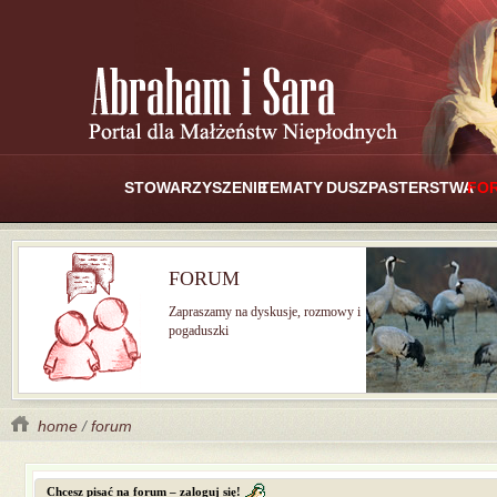
STOWARZYSZENIE
TEMATY
DUSZPASTERSTWA
FO
FORUM
Zapraszamy na dyskusje, rozmowy i
pogaduszki
home
/
forum
Chcesz pisać na forum – zaloguj się!