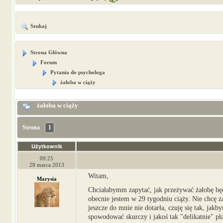
Szukaj
Strona Główna
Forum
Pytania do psychologa
żałoba w ciąży
żałoba w ciąży
Strona
1
Użytkownik
09:25
28 marca 2013
Witam,
Marysia
Chciałabymm zapytać, jak przeżywać żałobę będ
obecnie jestem w 29 tygodniu ciąży. Nie chcę 
jeszcze do mnie nie dotarła, czuję się tak, jakb
spowodować skurczy i jakoś tak "delikatnie" pł