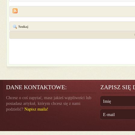
Szukaj
DANE KONTAKTOWE:
ZAPISZ SIĘ
Chcesz o coś zapytać, masz jakieś wątpliwości lub
posiadasz artykuł, którym chcesz się z nami
Napisz maila!
podzielić?