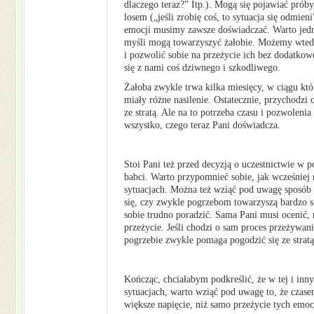
dlaczego teraz?” Itp.). Mogą się pojawiać prób
losem („jeśli zrobię coś, to sytuacja się odmieni
emocji musimy zawsze doświadczać. Warto jedn
myśli mogą towarzyszyć żałobie. Możemy wtedy
i pozwolić sobie na przeżycie ich bez dodatkowe
się z nami coś dziwnego i szkodliwego.
Żałoba zwykle trwa kilka miesięcy, w ciągu kt
miały różne nasilenie. Ostatecznie, przychodzi 
ze stratą. Ale na to potrzeba czasu i pozwolenia 
wszystko, czego teraz Pani doświadcza.
Stoi Pani też przed decyzją o uczestnictwie w p
babci. Warto przypomnieć sobie, jak wcześnie
sytuacjach. Można też wziąć pod uwagę sposób 
się, czy zwykle pogrzebom towarzyszą bardzo s
sobie trudno poradzić. Sama Pani musi ocenić, 
przeżycie. Jeśli chodzi o sam proces przeżywani
pogrzebie zwykle pomaga pogodzić się ze stratą
Kończąc, chciałabym podkreślić, że w tej i in
sytuacjach, warto wziąć pod uwagę to, że czas
większe napięcie, niż samo przeżycie tych emoc