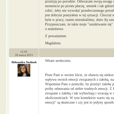
przeżyję po porodzie. Odwracam swoją uwagę od
momencie po prostu płaczę, smutek i tak gdzieś 
robić, żeby nie wywołać przedwczesnego porodu
jest dobrym pomysłem w tej sytuacji. Chocia
była w pracy, razem mieszkaliśmy, dużo Jej z
Przypuszczam, że takie moje "oszukiwanie się" 
o maleństwo.
Z poważaniem
Magdalena
12:45
28 marca 2013
Witam serdecznie,
Aleksandra Siodmak
Pisze Pani w swoim liście, że obawia się nieko
wpływu swoich emocji związanych z żałobą, na 
Wspomina Pani o pomyśle, by przeżyć żałobę p
próby odsuwania od siebie trudnych emocji. Z 
związane z żałobą i tak wybuchają i wracają w
okolicznościach. W tym kontekście warto się za
emocji” są skuteczne i czy jest to jedyny sposób 