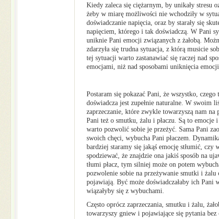
Kiedy zaleca się ciężarnym, by unikały stresu o
żeby w miarę możliwości nie wchodziły w sytuac
doświadczanie napięcia, oraz by starały się skut
napięciem, którego i tak doświadczą. W Pani sy
uniknie Pani emocji związanych z żałobą. Można
zdarzyła się trudna sytuacja, z którą musicie so
tej sytuacji warto zastanawiać się raczej nad sp
emocjami, niż nad sposobami uniknięcia emocji,
Postaram się pokazać Pani, że wszystko, czego 
doświadcza jest zupełnie naturalne. W swoim liś
zaprzeczanie, które zwykle towarzyszą nam na 
Pani też o smutku, żalu i płaczu. Są to emocje i
warto pozwolić sobie je przeżyć. Sama Pani za
swoich chęci, wybucha Pani płaczem. Dynamika
bardziej staramy się jakąś emocję stłumić, czy
spodziewać, że znajdzie ona jakiś sposób na uj
tłumi płacz, tym silniej może on potem wybuch
pozwolenie sobie na przeżywanie smutki i żalu 
pojawiają. Być może doświadczałaby ich Pani w
wiązałyby się z wybuchami.
Często oprócz zaprzeczania, smutku i żalu, żało
towarzyszy gniew i pojawiające się pytania bez