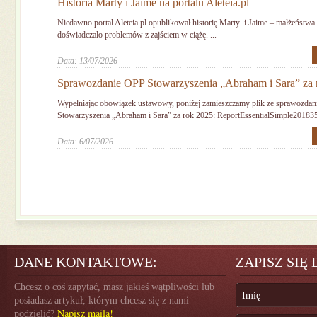
Historia Marty i Jaime na portalu Aleteia.pl
Niedawno portal Aleteia.pl opublikował historię Marty i Jaime – małżeństwa k
doświadczało problemów z zajściem w ciążę. ...
Data: 13/07/2026
Sprawozdanie OPP Stowarzyszenia „Abraham i Sara” za 
Wypełniając obowiązek ustawowy, poniżej zamieszczamy plik ze sprawozd
Stowarzyszenia „Abraham i Sara” za rok 2025: ReportEssentialSimple201835
Data: 6/07/2026
DANE KONTAKTOWE:
ZAPISZ SIĘ
Chcesz o coś zapytać, masz jakieś wątpliwości lub
posiadasz artykuł, którym chcesz się z nami
Napisz maila!
podzielić?