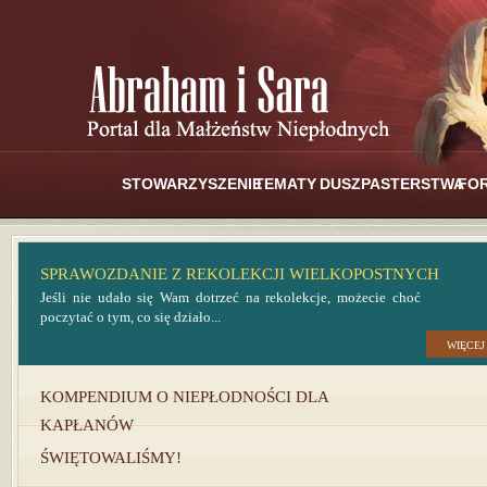
STOWARZYSZENIE
TEMATY
DUSZPASTERSTWA
FO
SPRAWOZDANIE Z REKOLEKCJI WIELKOPOSTNYCH
Jeśli nie udało się Wam dotrzeć na rekolekcje, możecie choć
poczytać o tym, co się działo...
WIĘCE
KOMPENDIUM O NIEPŁODNOŚCI DLA
KAPŁANÓW
ŚWIĘTOWALIŚMY!