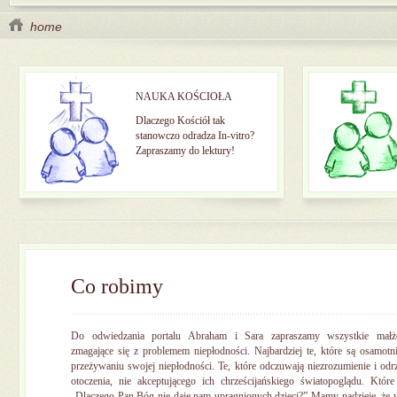
home
NAUKA KOŚCIOŁA
Dlaczego Kościół tak
stanowczo odradza In-vitro?
Zapraszamy do lektury!
Co robimy
Do odwiedzania portalu Abraham i Sara zapraszamy wszystkie małż
zmagające się z problemem niepłodności. Najbardziej te, które są osamot
przeżywaniu swojej niepłodności. Te, które odczuwają niezrozumienie i odr
otoczenia, nie akceptującego ich chrześcijańskiego światopoglądu. Które
„Dlaczego Pan Bóg nie daje nam upragnionych dzieci?” Mamy nadzieję, że 