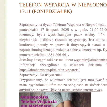
TELEFON WSPARCIA W NIEPŁODNO
17.11 (PONIEDZIAŁEK)
Zapraszamy na dyżur Telefonu Wsparcia w Niepłodności, 
poniedziałek 17 listopada 2025 r. w godz. 21:00-22:0
rozmowy, bycia wysłuchaną/ym przez osobę, która
niepłodności i dobrze rozumie tę sytuację. Jest to też
konkretnej porady w sprawach dotyczących starań o 
naprotechnologicznego, radzenia sobie z emocjami itp. D
numerem telefonu: 881-206-661.
Jesteśmy dostępni także e-mailowo:
wsparcie@abrahamisa
Informacje szczegółowe o zasadach działania T
https://abrahamisara.pl/telefon-wsparcia/
.
Zapraszamy! Do usłyszenia!
Przypominamy, że w ramach telefonu jest możliwość s
m.in. psycholożki, która ma za sobą osobiste doświadcz
artykuł opublikowaliśmy na naszej stronie internetowej
.