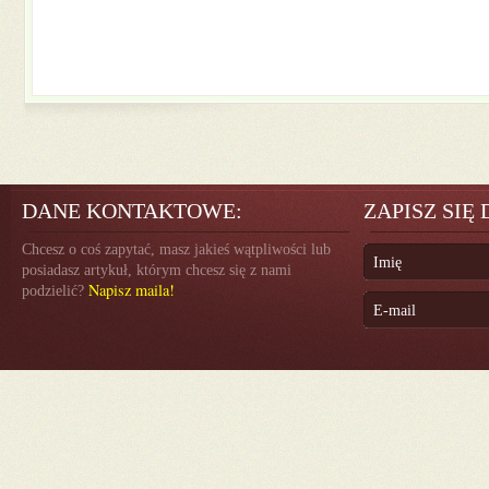
DANE KONTAKTOWE:
ZAPISZ SIĘ
Chcesz o coś zapytać, masz jakieś wątpliwości lub
posiadasz artykuł, którym chcesz się z nami
Napisz maila!
podzielić?