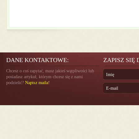
DANE KONTAKTOWE:
ZAPISZ SIĘ
Chcesz o coś zapytać, masz jakieś wątpliwości lub
posiadasz artykuł, którym chcesz się z nami
Napisz maila!
podzielić?