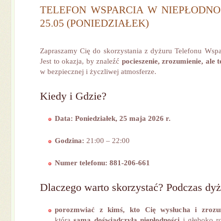
TELEFON WSPARCIA W NIEPŁODNO
25.05 (PONIEDZIAŁEK)
Zapraszamy Cię do skorzystania z dyżuru Telefonu Wspa
Jest to okazja, by znaleźć
pocieszenie, zrozumienie, ale 
w bezpiecznej i życzliwej atmosferze.
Kiedy i Gdzie?
Data: Poniedziałek, 25 maja 2026 r.
Godzina:
21:00 – 22:00
Numer telefonu:
881-206-661
Dlaczego warto skorzystać? Podczas dy
porozmwiać z kimś, kto Cię wysłucha i zrozu
która
sama doświadczyła niepłodności
i głęboko r