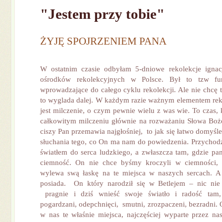
"Jestem przy tobie"
ŻYJĘ SPOJRZENIEM PANA
W ostatnim czasie odbyłam 5-dniowe rekolekcje igna
ośrodków rekolekcyjnych w Polsce. Był to tzw fun
wprowadzające do całego cyklu rekolekcji. Ale nie chcę t
to wyglada dalej. W każdym razie ważnym elementem reko
jest milczenie, o czym pewnie wielu z was wie. To czas,
całkowitym milczeniu głównie na rozważaniu Słowa Boż
ciszy Pan przemawia najgłośniej, to jak się łatwo domyśleć
słuchania tego, co On ma nam do powiedzenia. Przycho
światłem do serca ludzkiego, a zwłaszcza tam, gdzie pan
ciemność. On nie chce byśmy kroczyli w ciemności, 
wylewa swą łaskę na te miejsca w naszych sercach. A 
posiada. On który narodził się w Betlejem – nic nie
pragnie i dziś wnieść swoje światło i radość tam,
pogardzani, odepchnięci, smutni, zrozpaczeni, bezradni.
w nas te właśnie miejsca, najczęściej wyparte przez na