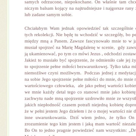
samych odrzucone, niepokochane. On właśnie tam chc
niczym balsam kojący na najtrudniejsze i najgorsze rany
lub zadane samym sobie.
Chciałabym Wam jednak opowiedzieć tak szczególnie
tych rekolekcji. Nie będę tu wchodzić w szczegóły, bo p
między mną a Panem. Zawsze fascynowało mnie to w ja
musiał spojrzeć na Marię Magdalenę w scenie, gdy zaw
ją ukamienować, po tym co mówi Jezus , odchodzi zostawi
Jakież to musiało być spojrzenie, że odmieniło całe jej ż
to spojrzenie pełne miłości bezwarunkowej. Tylko taka mi
niemożliwe czyni możliwym. Podczas jednej z medytacj
na sobie Jego spojrzenie pełne miłości do mnie, do mnie n
wartościowego człowieka, ale jako pełnej wartości kobie
we mnie każdy detal tego co stanowi mnie jako kobietę.
zachwytu nade mną spojrzenie uzdrowiło mnie ze wszys
jakich niepłodność czasem potrafi niejedną kobietę dopr
że w pełni jestem Jego dziełem i że o mojej wartości nie 
inne uwarunkowania. Dziś wiem jedno, że tylko On
zrozumienie tego kim jestem i jaką mam wartość niezale
Bo On to jedno pragnie powiedzieć nam wszystkim: „Dr