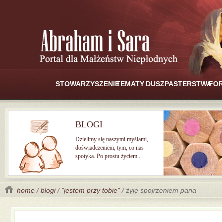
STOWARZYSZENIE
TEMATY
DUSZPASTERSTWA
FO
BLOGI
Dzielimy się naszymi myślami,
doświadczeniem, tym, co nas
spotyka. Po prostu życiem...
home
/
blogi
/
"jestem przy tobie"
/ żyję spojrzeniem pana