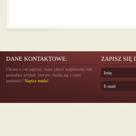
DANE KONTAKTOWE:
ZAPISZ SIĘ
Chcesz o coś zapytać, masz jakieś wątpliwości lub
posiadasz artykuł, którym chcesz się z nami
Napisz maila!
podzielić?