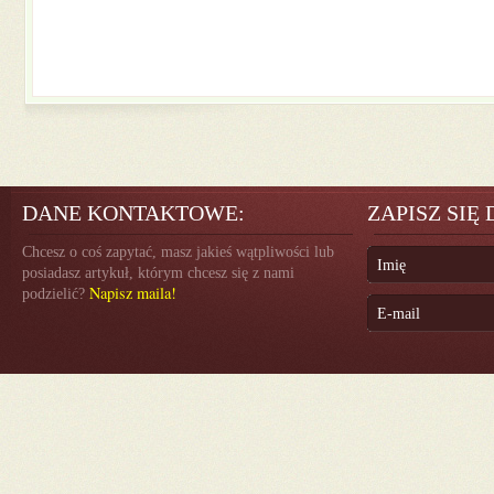
DANE KONTAKTOWE:
ZAPISZ SIĘ
Chcesz o coś zapytać, masz jakieś wątpliwości lub
posiadasz artykuł, którym chcesz się z nami
Napisz maila!
podzielić?