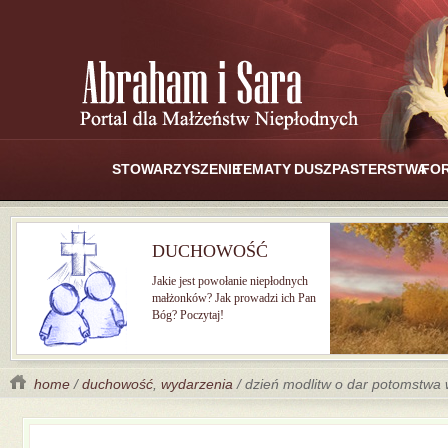
STOWARZYSZENIE
TEMATY
DUSZPASTERSTWA
FO
DUCHOWOŚĆ
Jakie jest powołanie niepłodnych
małżonków? Jak prowadzi ich Pan
Bóg? Poczytaj!
home
/
duchowość
,
wydarzenia
/ dzień modlitw o dar potomstwa 