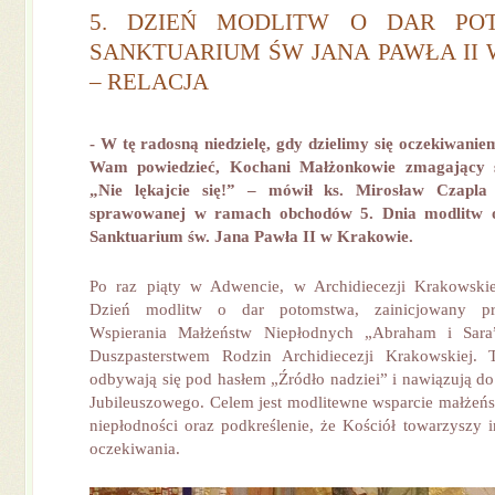
5. DZIEŃ MODLITW O DAR P
SANKTUARIUM ŚW JANA PAWŁA II
– RELACJA
- W tę radosną niedzielę, gdy dzielimy się oczekiwani
Wam powiedzieć, Kochani Małżonkowie zmagający si
„Nie lękajcie się!” – mówił ks. Mirosław Czapl
sprawowanej w ramach obchodów 5. Dnia modlitw 
Sanktuarium św. Jana Pawła II w Krakowie.
Po raz piąty w Adwencie, w Archidiecezji Krakowskie
Dzień modlitw o dar potomstwa, zainicjowany pr
Wspierania Małżeństw Niepłodnych „Abraham i Sar
Duszpasterstwem Rodzin Archidiecezji Krakowskiej.
odbywają się pod hasłem „Źródło nadziei” i nawiązują 
Jubileuszowego. Celem jest modlitewne wsparcie małżeń
niepłodności oraz podkreślenie, że Kościół towarzyszy 
oczekiwania.