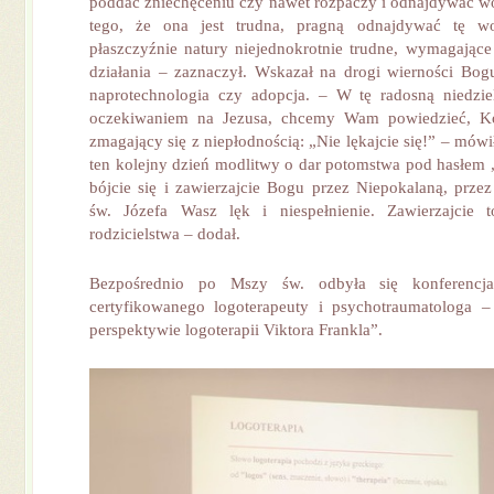
poddać zniechęceniu czy nawet rozpaczy i odnajdywać 
tego, że ona jest trudna, pragną odnajdywać tę w
płaszczyźnie natury niejednokrotnie trudne, wymagające 
działania – zaznaczył. Wskazał na drogi wierności Bogu 
naprotechnologia czy adopcja. – W tę radosną niedzie
oczekiwaniem na Jezusa, chcemy Wam powiedzieć, K
zmagający się z niepłodnością: „Nie lękajcie się!” – mów
ten kolejny dzień modlitwy o dar potomstwa pod hasłem „
bójcie się i zawierzajcie Bogu przez Niepokalaną, przez
św. Józefa Wasz lęk i niespełnienie. Zawierzajcie t
rodzicielstwa – dodał.
Bezpośrednio po Mszy św. odbyła się konferenc
certyfikowanego logoterapeuty i psychotraumatologa –
perspektywie logoterapii Viktora Frankla”.