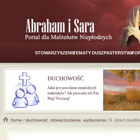
STOWARZYSZENIE
TEMATY
DUSZPASTERSTWA
FO
DUCHOWOŚĆ
Jakie jest powołanie niepłodnych
małżonków? Jak prowadzi ich Pan
Bóg? Poczytaj!
home
/
duchowość
,
stowarzyszenie
,
wydarzenia
/ 5. dzień modlit