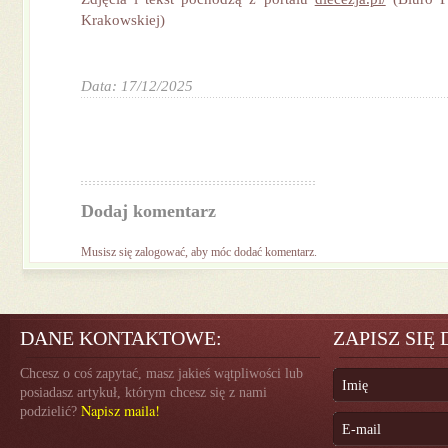
Krakowskiej)
Data: 17/12/2025
Dodaj komentarz
Musisz się
zalogować
, aby móc dodać komentarz.
DANE KONTAKTOWE:
ZAPISZ SIĘ
Chcesz o coś zapytać, masz jakieś wątpliwości lub
posiadasz artykuł, którym chcesz się z nami
Napisz maila!
podzielić?