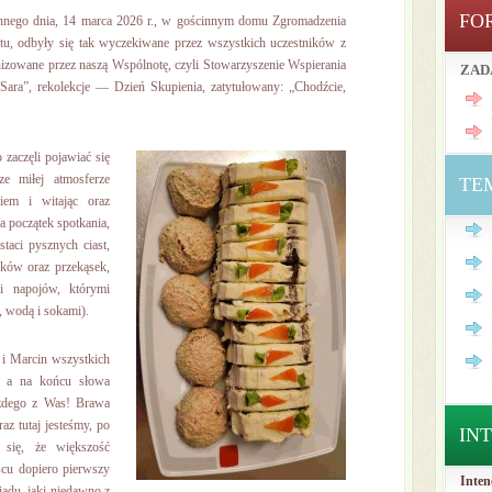
FO
ennego dnia, 14 marca 2026 r., w gościnnym domu Zgromadzenia
etu, odbyły się tak wyczekiwane przez wszystkich uczestników z
nizowane przez naszą Wspólnotę, czyli Stowarzyszenie Wspierania
ZAD
ara”, rekolekcje — Dzień Skupienia, zatytułowany: „Chodźcie,
zaczęli pojawiać się
e miłej atmosferze
TE
niem i witając oraz
a początek spotkania,
taci pysznych ciast,
yków oraz przekąsek,
 i napojów, którymi
, wodą i sokami).
i Marcin wszystkich
i, a na końcu słowa
żdego z Was! Brawa
raz tutaj jesteśmy, po
IN
 się, że większość
scu dopiero pierwszy
Inten
iadu, jaki niedawno z