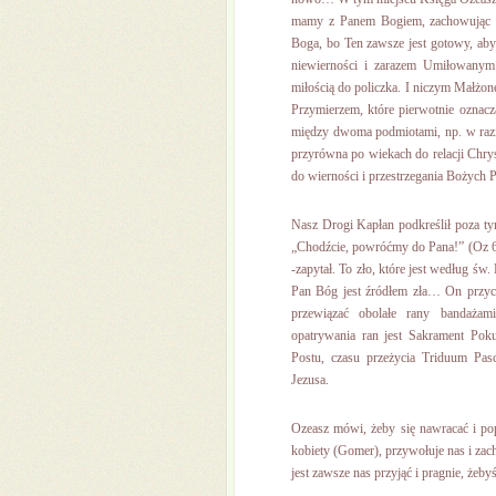
mamy z Panem Bogiem, zachowując s
Boga, bo Ten zawsze jest gotowy, ab
niewierności i zarazem Umiłowanym
miłością do policzka. I niczym Małżo
Przymierzem, które pierwotnie oznac
między dwoma podmiotami, np. w razie
przyrówna po wiekach do relacji Chrys
do wierności i przestrzegania Bożych 
Nasz Drogi Kapłan podkreślił poza ty
„Chodźcie, powróćmy do Pana!” (Oz 6,1
-zapytał. To zło, które jest według św
Pan Bóg jest źródłem zła… On przych
przewiązać obolałe rany bandażam
opatrywania ran jest Sakrament Pok
Postu, czasu przeżycia Triduum Pas
Jezusa.
Ozeasz mówi, żeby się nawracać i po
kobiety (Gomer), przywołuje nas i zac
jest zawsze nas przyjąć i pragnie, żeby