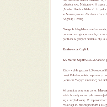
udziałem ww. Małżonków, 8 marca b.r.
„Między Ziemią a Niebem”. Przywitan
w Stowarzyszeniu Abraham i Sara, Ks
Angelikę i Teofilę.
Następnie Magdalena poinformowała, 
podczas naszego spotkania będzie to
poufność w grupach dzielenia, aby to,
Konferencja. Część I.
Ks. Marcin Szydłowski, „
Chodźcie,
Kiedy wybiła godzina 9:00 rozpoczęli
drogi Rekolekcjonista, zaproszony d
„Zdrowaś Maryjo” i modlitwę do Duch
Wspomnimy przy tym, że
ks. Marcin
wielu lat służy na naszych rekolekcja
się z niepłodnością. W zapowiedziac
rekolekcji ks. Marcin pochodzą z księ