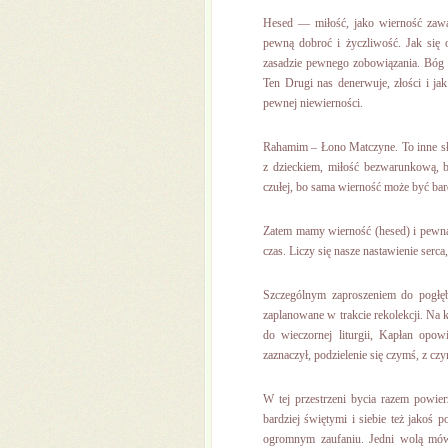
Hesed — miłość, jako wierność zawa
pewną dobroć i życzliwość. Jak się on
zasadzie pewnego zobowiązania. Bóg p
Ten Drugi nas denerwuje, złości i ja
pewnej niewierności.
Rahamim – Łono Matczyne. To inne słow
z dzieckiem, miłość bezwarunkową, ba
czułej, bo sama wierność może być bard
Zatem mamy wierność (hesed) i pewną 
czas. Liczy się nasze nastawienie serc
Szczególnym zaproszeniem do pogłęb
zaplanowane w trakcie rekolekcji. Na 
do wieczornej liturgii, Kapłan opo
zaznaczył, podzielenie się czymś, z c
W tej przestrzeni bycia razem powi
bardziej świętymi i siebie też jakoś
ogromnym zaufaniu. Jedni wolą mówić 