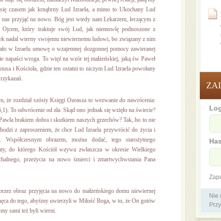
ię czasem jak krnąbrny Lud Izraela, a mimo to Ukochany Lud
y nas przyjąć na nowo. Bóg jest wtedy nam Lekarzem, leczącym z
 Ojcem, który traktuje swój Lud, jak niemowlę podnoszone z
nek nadal wierny swojemu niewiernemu ludowi, bo związany z nim
zało w Izraelu umowę o wzajemnej dozgonnej pomocy zawieranej
 napaści wroga. To więź na wzór tej małżeńskiej, jaką św Paweł
tusa i Kościoła, gdzie ten ostatni to niczym Lud Izraela powołany
Przykazań.
ZA
m, że rozdział szósty Księgi Ozeasza to wezwanie do nawrócenia:
Log
). To odwrócenie od zła. Skąd ono jednak się wzięło na świecie?
. Pawła brakiem dobra i skutkiem naszych grzechów? Tak, bo to nie
odzi z zaproszeniem, że chce Lud Izraela przywrócić do życia i
i. Współczesnym obrazem, można dodać, tego starożytnego
Has
uty, do którego Kościół wzywa zwłaszcza w okresie Wielkiego
chalnego, przeżycia na nowo śmierci i zmartwychwstania Pana
Zap
przez obraz przyjęcia na nowo do małżeńskiego domu niewiernej
Nie
hęca do tego, abyśmy uwierzyli w Miłość Boga, w to, że On gotów
Przy
śmy sami też byli wierni.