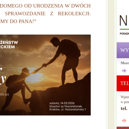
IDOMEGO OD URODZENIA W DWÓCH
I SPRAWOZDANIE Z REKOLEKCJI:
MY DO PANA!”
WY
Msze
TE
Wpier
w prz
tel