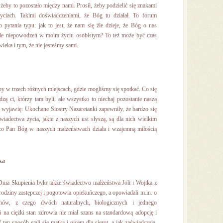
 żeby to pozostało między nami. Prosił, żeby podzielić się znakami
ciach. Takimi doświadczeniami, że Bóg tu działał. To forum
o pytania typu: jak to jest, że nam się źle dzieje, że Bóg o nas
 tyle niepowodzeń w moim życiu osobistym? To też może być czas
ieka i tym, że nie jesteśmy sami.
upy w trzech różnych miejscach, gdzie mogliśmy się spotkać. Co się
ą ci, którzy tam byli, ale wszystko to niechaj pozostanie naszą
 wyjawię: Ukochane Siostry Nazaretanki zapewniły, że bardzo się
iadectwa życia, jakie z naszych ust słyszą, są dla nich wielkim
co Pan Bóg w naszych małżeństwach działa i wzajemną miłością
ka
a Skupienia było także świadectwo małżeństwa Joli i Wojtka z
rodziny zastępczej i pogotowia opiekuńczego, a opowiadali m.in. o
nów, z czego dwóch naturalnych, biologicznych i jednego
 na ciężki stan zdrowia nie miał szans na standardową adopcję i
 ten sposób stali się matką i ojcem dla sierot, a jak zaświadczają,