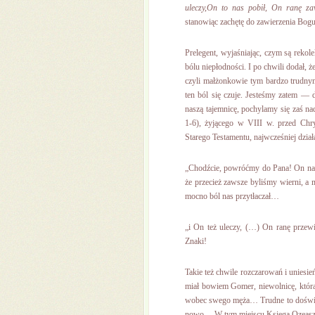
uleczy,On to nas pobił, On ranę za
stanowiąc zachętę do zawierzenia Bogu
Prelegent, wyjaśniając, czym są reko
bólu niepłodności. I po chwili dodał, ż
czyli małżonkowie tym bardzo trudnym 
ten ból się czuje. Jesteśmy zatem — 
naszą tajemnicę, pochylamy się zaś 
1-6), żyjącego w VIII w. przed Chr
Starego Testamentu, najwcześniej dział
„Chodźcie, powróćmy do Pana! On nas 
że przecież zawsze byliśmy wierni, a 
mocno ból nas przytłaczał…
„i On też uleczy, (…) On ranę przewią
Znaki!
Takie też chwile rozczarowań i uniesie
miał bowiem Gomer, niewolnicę, która 
wobec swego męża… Trudne to doświadc
nowo… W tym miejscu Księga Ozeasza st