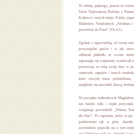
W sobotę, pięknego, prawie że wios
Sióstr Najświętszej Rodziny z Nazar
Krakowa i innych miejsc Polski, orga
Małżeństw Niepłodnych „Abraham i S
powróćmy do Pana!” (Oz 6,1).
Zgodnie z zapowiedzią, od ósmej rano 
poszczególni goście i w jak zawsz
odbierali plakietki ze swoim imie
zapoznając się wzajemnie, oczekiwali n
przynosząc ze sobą swoje dary w pos
ciasteczek, napojów i innych smakoł
które cieszyły nasze podniebienia,
mogliśmy się nawodnić (kawą, herbatą
Na początku małżonkowie Magdalena 
nas bardzo miło i ciepło przywital
wstępnego powiedzieli: „Witamy Ka
dla Was!”. Po zapytaniu, który to już 
podniesieniu rąk w górę, okazało
uczestników pojawiła się w tym miej
raz! Niektórzy stali się „dziećmi” wyw