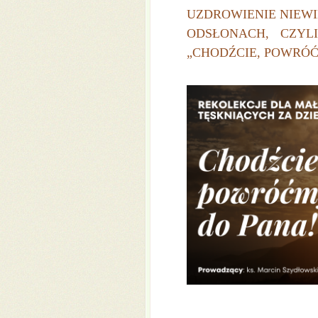
UZDROWIENIE NIEW
ODSŁONACH, CZYL
„CHODŹCIE, POWRÓĆ