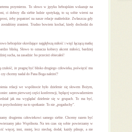
rtemu przymierzu. To słowo w języku hebrajskim wskazuje na
i, ci dobrzy dla siebie ludzie spotykają, to są sobie wierni na
rosi, żeby popatrzeć na nasze relacje małżeńskie. Zwłaszcza gdy
k zostaliśmy zranieni. Trudno bowiem kochać, kiedy dochodzi do
o hebrajskie określające najgłębszą miłość i więź łączącą matkę
rdzo bliską. Słowo to oznacza kobiecy akcent miłości, bardziej
ziej sucha, na zasadzie: bo przecież obiecałeś!
czułość, że pragnę być blisko drugiego człowieka, poświęcić mu
a, czy chcemy nadal do Pana Boga należeć?
ienia relacji we wspólnocie było dzielenie się słowem Bożym,
koniec zatem pierwszej części konferencji, będącej wprowadzeniem
wiedział jak ma wyglądać dzielenie się w grupach. To ma być,
zym przychodzimy na to spotkanie. To nie „pogaduchy”.
erzamy drugiemu człowiekowi samego siebie. Chcemy razem być
 powierzamy jako Wspólnota. Na ten czas się sobie powierzamy w
więcej, inni, mniej, lecz niechaj, dodał, każdy pilnuje, a nie