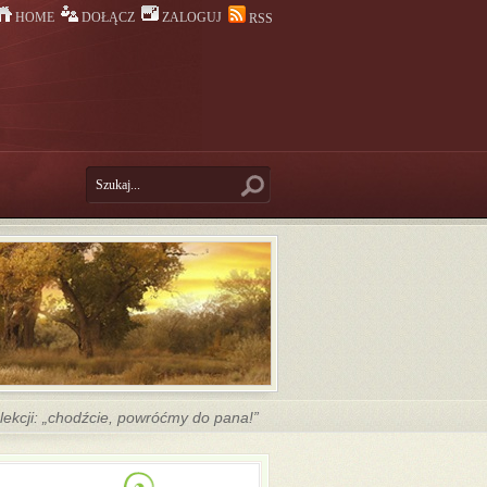
HOME
DOŁĄCZ
ZALOGUJ
RSS
ekcji: „chodźcie, powróćmy do pana!”