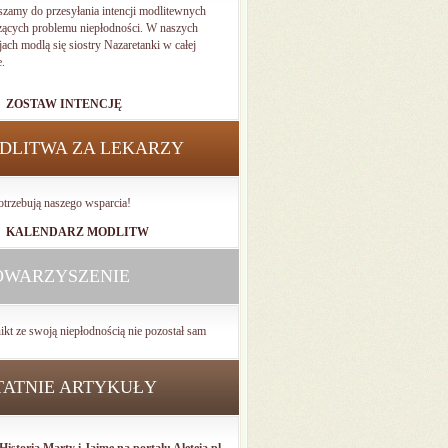
szamy do przesyłania intencji modlitewnych
zących problemu niepłodności. W naszych
jach modlą się siostry Nazaretanki w całej
e.
ZOSTAW INTENCJĘ
DLITWA ZA LEKARZY
otrzebują naszego wsparcia!
KALENDARZ MODLITW
OWARZYSZENIE
ikt ze swoją niepłodnością nie pozostał sam
TATNIE ARTYKUŁY