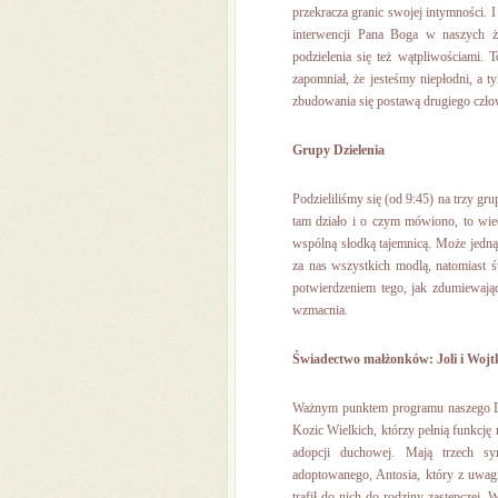
przekracza granic swojej intymności. I
interwencji Pana Boga w naszych ży
podzielenia się też wątpliwościami. T
zapomniał, że jesteśmy niepłodni, a
zbudowania się postawą drugiego człow
Grupy Dzielenia
Podzieliliśmy się (od 9:45) na trzy gr
tam działo i o czym mówiono, to wiedz
wspólną słodką tajemnicą. Może jedną
za nas wszystkich modlą, natomiast św
potwierdzeniem tego, jak zdumiewają
wzmacnia.
Świadectwo małżonków: Joli i Wojt
Ważnym punktem programu naszego Dni
Kozic Wielkich, którzy pełnią funkcję 
adopcji duchowej. Mają trzech sy
adoptowanego, Antosia, który z uwagi
trafił do nich do rodziny zastępczej. W