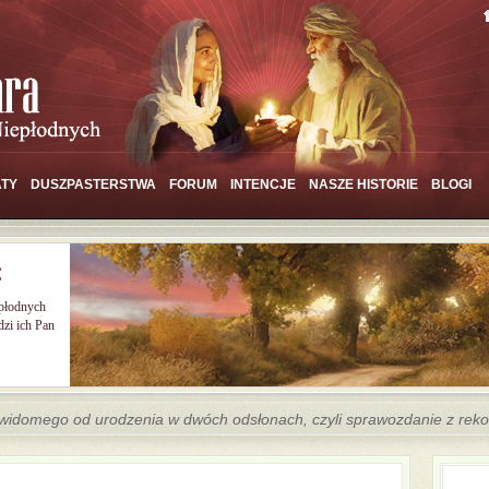
TY
DUSZPASTERSTWA
FORUM
INTENCJE
NASZE HISTORIE
BLOGI
Ć
epłodnych
zi ich Pan
ewidomego od urodzenia w dwóch odsłonach, czyli sprawozdanie z rekol