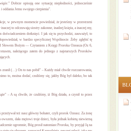
wiąże
.” Dobrze opisują one sytuację niepłodności, jednocześnie
 i oddania Jemu swojego cierpienia”.
lekcje, w pewnym momencie powiedział, że jesteśmy w przestrzeni
e inaczej to odczuwają siostry zakonne, inadzej księża, a inaczej my,
doświadczeniem dotknięci. I jak się tu przychodzi, zauważył, to
dopowiedział, w bardzo specyficznej Wspólnocie. Żeby zgłębić tę
nad Słowem Bożym — Czytaniem z Księgi Proroka Ozeasza (Oz 6,
ystusem, należącego zatem do jednego z najstarszych Proroków
ających.
zranił (…) On to nas pobił” – Każdy miał chwile rozczarowania,
mimo to, można dodać, czuliśmy się, jakby Bóg był daleko, bo tak
BL
że” – A są chwile, że czuliśmy, iż Bóg działa, a czynił to przez
ń przeżywał też nasz główny bohater, czyli prorok Ozeasz. Za żonę
owszem, dała mężowi troje dzieci, była jednak kobietą niewierną
zenie ogromnie, Bóg prosił natomiast Proroka, by przyjął Ją na
aje się obrazem, zaznaczył Kaznodzieja, pewnej relacji, jaką my