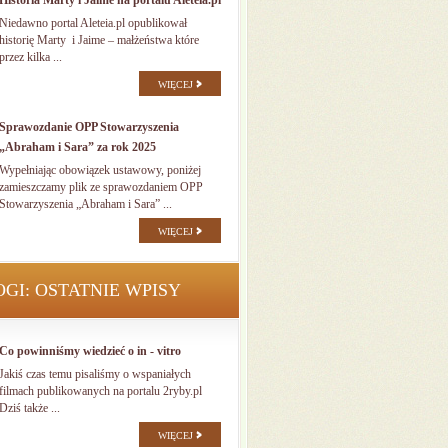
Historia Marty i Jaime na portalu Aleteia.pl
Niedawno portal Aleteia.pl opublikował
historię Marty i Jaime – małżeństwa które
przez kilka ...
WIĘCEJ
Sprawozdanie OPP Stowarzyszenia
„Abraham i Sara” za rok 2025
Wypełniając obowiązek ustawowy, poniżej
zamieszczamy plik ze sprawozdaniem OPP
Stowarzyszenia „Abraham i Sara” ...
WIĘCEJ
OGI: OSTATNIE WPISY
Co powinniśmy wiedzieć o in - vitro
Jakiś czas temu pisaliśmy o wspaniałych
filmach publikowanych na portalu 2ryby.pl
Dziś także ...
WIĘCEJ