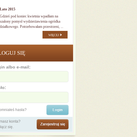
Lato 2015
Gdzieś pod koniec kwietnia wpadłam na
szalony pomysł wydzierżawienia ogródka
działkowego. Potrzebowałam przestrzeni, ...
WIĘCEJ
LOGUJ SIĘ
in albo e-mail:
ło:
omniałeś hasła?
 masz konta?
łącz się.