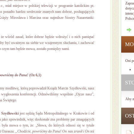
Zapra
, miał miejsce w polskiej telewizji w programie katolickim pt.
dotyc
o ponadto bardzo serdecznie znanych nam dobrze, posługujących
intenc
ięży Mirosława i Marcina oraz najmilsze Siostry Nazaretanki:
Polsc
że wśród zasad, które dobrze będzie wdrożyć i o nich pamiętać
, aby być uważnym na siebie we wzajemnym słuchaniu, i zachować
MO
 o czym tam będzie mowa, zostało pomiędzy nami.
Oni p
 powróćmy do Pana!
(Oz 6,1)
ST
śmy modlitwę, którą poprowadził Ksiądz Marcin Szydłowski, nasz
o wygłoszenia konferencji. Odmówiliśmy wspólnie „Ojcze nasz”,
Aby n
a Świętego.
 Szydłowski
jest sędzią Sądu Metropolitalnego w Krakowie i od
OS
ch jako spowiednik, więc doskonale zna problemy par zmagających
h była mowa o tym, że: „Słowa, do których odnosi się w tytule
gi Ozeasza:
„Chodźcie, powróćmy do Pana! On nas zranił i On też