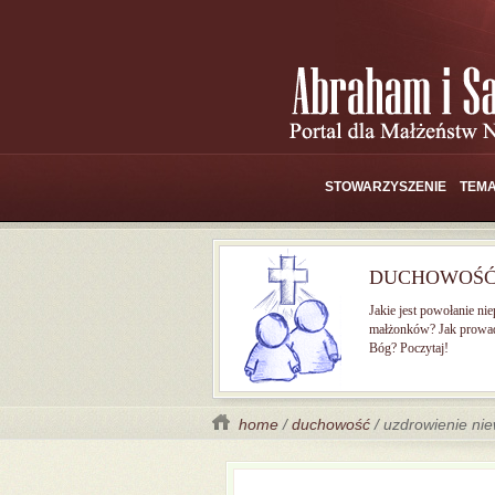
STOWARZYSZENIE
TEMA
DUCHOWOŚ
Jakie jest powołanie ni
małżonków? Jak prowad
Bóg? Poczytaj!
home
/
duchowość
/ uzdrowienie ni