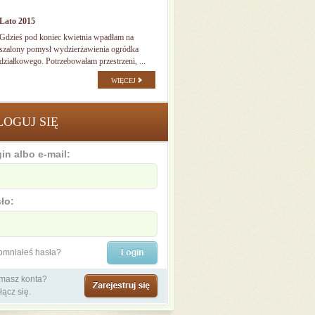
Lato 2015
Gdzieś pod koniec kwietnia wpadłam na
szalony pomysł wydzierżawienia ogródka
działkowego. Potrzebowałam przestrzeni, ...
WIĘCEJ
LOGUJ SIĘ
in albo e-mail:
ło:
omniałeś hasła?
 masz konta?
łącz się.