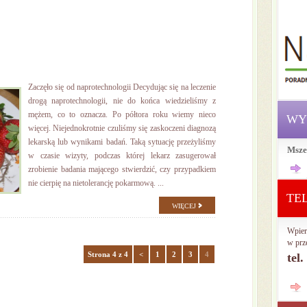
Zaczęło się od naprotechnologii Decydując się na leczenie
drogą naprotechnologii, nie do końca wiedzieliśmy z
mężem, co to oznacza. Po półtora roku wiemy nieco
WY
więcej. Niejednokrotnie czuliśmy się zaskoczeni diagnozą
lekarską lub wynikami badań. Taką sytuację przeżyliśmy
Msze
w czasie wizyty, podczas której lekarz zasugerował
zrobienie badania mającego stwierdzić, czy przypadkiem
nie cierpię na nietolerancję pokarmową. ...
TE
WIĘCEJ
Wpier
w prz
Strona 4 z 4
<
1
2
3
4
tel