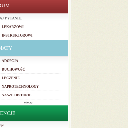
RUM
AJ PYTANIE:
LEKARZOWI
INSTRUKTOROWI
MATY
ADOPCJA
DUCHOWOŚĆ
LECZENIE
NAPROTECHNOLOGY
NASZE HISTORIE
więcej
TENCJE
cje