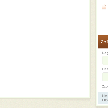
ZA
Log
Has
Zap
Nie
Przy