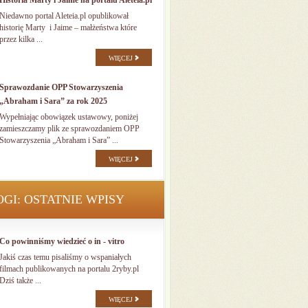
Historia Marty i Jaime na portalu Aleteia.pl
Niedawno portal Aleteia.pl opublikował
historię Marty i Jaime – małżeństwa które
przez kilka ...
WIĘCEJ
Sprawozdanie OPP Stowarzyszenia
„Abraham i Sara” za rok 2025
Wypełniając obowiązek ustawowy, poniżej
zamieszczamy plik ze sprawozdaniem OPP
Stowarzyszenia „Abraham i Sara” ...
WIĘCEJ
OGI: OSTATNIE WPISY
Co powinniśmy wiedzieć o in - vitro
Jakiś czas temu pisaliśmy o wspaniałych
filmach publikowanych na portalu 2ryby.pl
Dziś także ...
WIĘCEJ