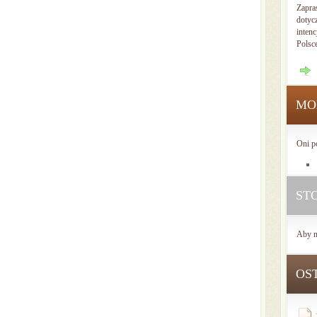
Zapra
dotyc
intenc
Polsc
MO
Oni p
ST
Aby n
OS