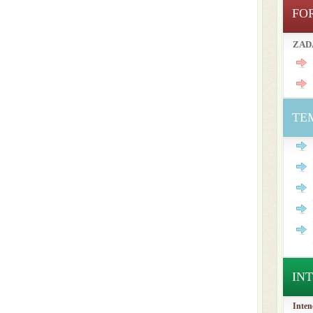
FO
ZAD
TE
IN
Inten