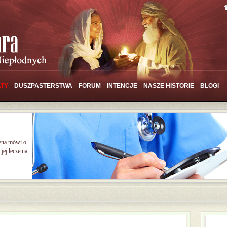
TY
DUSZPASTERSTWA
FORUM
INTENCJE
NASZE HISTORIE
BLOGI
yna mówi o
jej leczenia