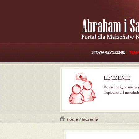
STOWARZYSZENIE
TEMA
LECZENIE
Dowiedz się, co medyc
niepłodności i metodach 
home
/
leczenie