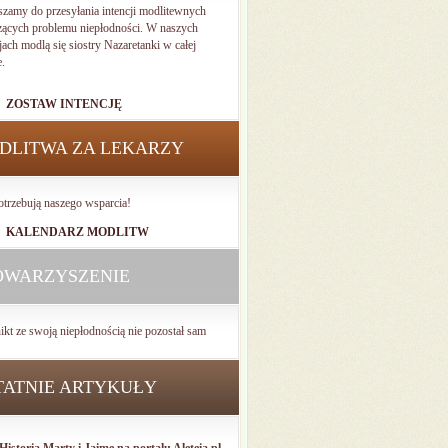
szamy do przesyłania intencji modlitewnych
zących problemu niepłodności. W naszych
jach modlą się siostry Nazaretanki w całej
e.
ZOSTAW INTENCJĘ
DLITWA ZA LEKARZY
otrzebują naszego wsparcia!
KALENDARZ MODLITW
OWARZYSZENIE
ikt ze swoją niepłodnością nie pozostał sam
TATNIE ARTYKUŁY