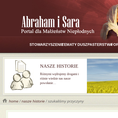
STOWARZYSZENIE
TEMATY
DUSZPASTERSTWA
FO
NASZE HISTORIE
Różnymi wędrujemy drogami i
różnie wiedzie nas nasze
powołanie…
home
/
nasze historie
/ szukaliśmy przyczyny