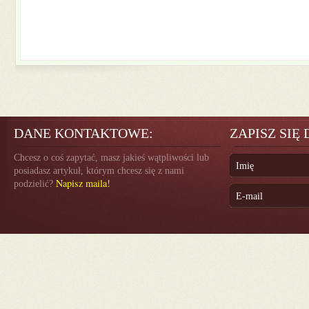
DANE KONTAKTOWE:
ZAPISZ SIĘ
Chcesz o coś zapytać, masz jakieś wątpliwości lub
posiadasz artykuł, którym chcesz się z nami
Napisz maila!
podzielić?