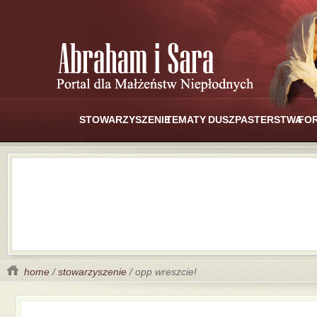
STOWARZYSZENIE
TEMATY
DUSZPASTERSTWA
FO
home
/
stowarzyszenie
/ opp wreszcie!