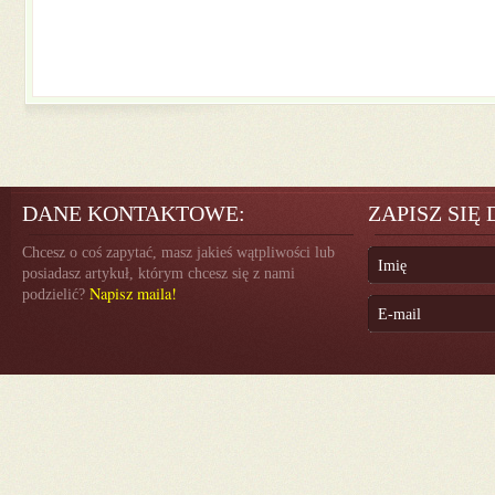
DANE KONTAKTOWE:
ZAPISZ SIĘ
Chcesz o coś zapytać, masz jakieś wątpliwości lub
posiadasz artykuł, którym chcesz się z nami
Napisz maila!
podzielić?