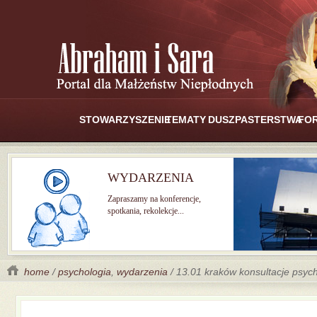
STOWARZYSZENIE
TEMATY
DUSZPASTERSTWA
FO
WYDARZENIA
Zapraszamy na konferencje,
spotkania, rekolekcje...
home
/
psychologia
,
wydarzenia
/ 13.01 kraków konsultacje psyc