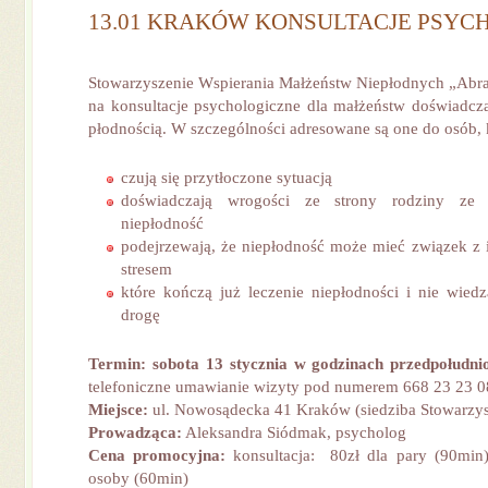
13.01 KRAKÓW KONSULTACJE PSYC
Stowarzyszenie Wspierania Małżeństw Niepłodnych „Abra
na konsultacje psychologiczne dla małżeństw doświadc
płodnością. W szczególności adresowane są one do osób, 
czują się przytłoczone sytuacją
doświadczają wrogości ze strony rodziny ze
niepłodność
podejrzewają, że niepłodność może mieć związek z i
stresem
które kończą już leczenie niepłodności i nie wiedz
drogę
Termin: sobota 13 stycznia w godzinach przedpołudn
telefoniczne umawianie wizyty pod numerem 668 23 23 0
Miejsce:
ul. Nowosądecka 41 Kraków (siedziba Stowarzys
Prowadząca:
Aleksandra Siódmak, psycholog
Cena promocyjna:
konsultacja: 80zł dla pary (90min)
osoby (60min)