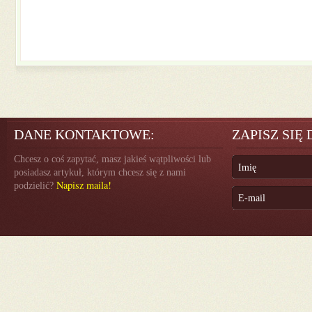
DANE KONTAKTOWE:
ZAPISZ SIĘ
Chcesz o coś zapytać, masz jakieś wątpliwości lub
posiadasz artykuł, którym chcesz się z nami
Napisz maila!
podzielić?