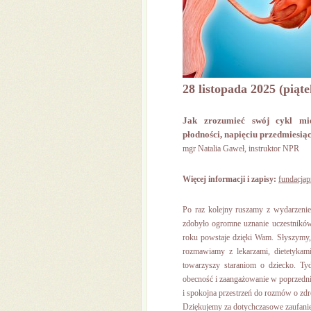
28 listopada 2025 (piąte
Jak zrozumieć swój cykl mi
płodności, napięciu przedmiesi
mgr Natalia Gaweł, instruktor NPR
Więcej informacji i zapisy:
fundacjap
Po raz kolejny ruszamy z wydarzeniem
zdobyło ogromne uznanie uczestnik
roku powstaje dzięki Wam. Słyszymy,
rozmawiamy z lekarzami, dietetykami
towarzyszy staraniom o dziecko. Ty
obecność i zaangażowanie w poprzednic
i spokojna przestrzeń do rozmów o zd
Dziękujemy za dotychczasowe zaufanie 