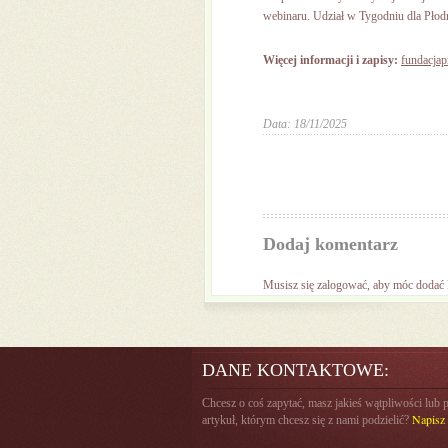
webinaru. Udział w Tygodniu dla Płodn
Więcej informacji i zapisy:
fundacjap
Data: 18/11/2025
Dodaj komentarz
Musisz się
zalogować
, aby móc dodać
DANE KONTAKTOWE:
Chcesz o coś zapytać, masz jakieś wątpliwości lub 
Napisz 
artykuł, którym chcesz się z nami podzielić?