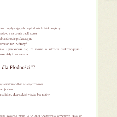
nikach wpływających na płodność kobiet i mężczyzn
pływ, a na co nie tracić czasu
łabia zdrowie prokreacyjne
żesz od razu wdrożyć
nia i przekonasz się, że można o zdrowiu prokreacyjnym i
ozumiały i bez wstydu
ń dla Płodności”?
hcą świadomie dbać o swoje zdrowie
swoje ciało
ą solidnej, eksperckiej wiedzy bez mitów
 Podaj swojego maila, a w dniu wydarzenia otrzymasz linka do