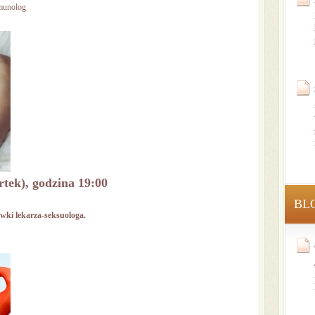
mmunolog
rtek), godzina 19:00
BL
wki lekarza-seksuologa.