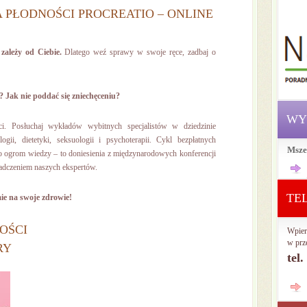
LA PŁODNOŚCI PROCREATIO – ONLINE
 zależy od Ciebie.
Dlatego weź sprawy w swoje ręce, zadbaj o
? Jak nie poddać się zniechęceniu?
WY
ci. Posłuchaj wykładów wybitnych specjalistów w dziedzinie
ogii, dietetyki, seksuologii i psychoterapii. Cykl bezpłatnych
Msze
o ogrom wiedzy – to doniesienia z międzynarodowych konferencji
adczeniem naszych ekspertów.
TE
ie na swoje zdrowie!
OŚCI
Wpier
w prz
RY
tel