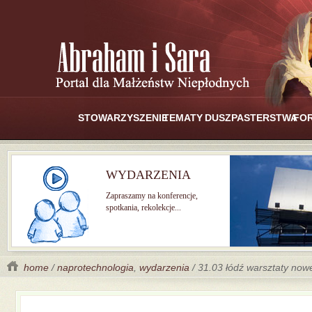
STOWARZYSZENIE
TEMATY
DUSZPASTERSTWA
FO
WYDARZENIA
Zapraszamy na konferencje,
spotkania, rekolekcje...
home
/
naprotechnologia
,
wydarzenia
/ 31.03 łódź warsztaty now