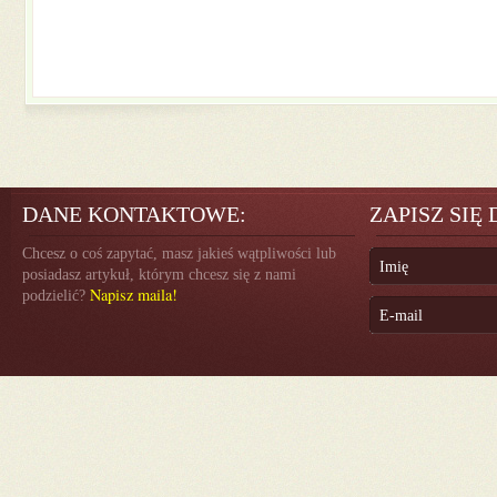
DANE KONTAKTOWE:
ZAPISZ SIĘ
Chcesz o coś zapytać, masz jakieś wątpliwości lub
posiadasz artykuł, którym chcesz się z nami
Napisz maila!
podzielić?