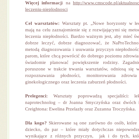
Więcej informacj
i na
http://www.cmscode.pl/aktualnos
leczeniu-nieplodnosci
Cel warsztatów:
Warsztaty pt. „Nowe horyzonty w lec
mają na celu zaznajomienie się z rozwijającymi się me
leczenia niepłodności. Bardzo ważnym jest, aby mieć 
dobrze leczyć, dobrze diagnozować, że NaProTechnol
metodą diagnozowania i usuwania przyczyn niepłodnośc
parom, które chcą powrócić do dobrego poziomu zdrowia
świadomie planować powiększenie rodziny. Zagadnie
poruszone w trakcie trwania warsztatów, odniosą się 
rozpoznawania płodności, monitorowania zdrowia
ginekologicznego oraz leczenia zaburzeń płodności.
Prelegenci:
Warsztaty poprowadzą specjaliści: lek
naprotechnolog – dr Joanna Smyczyńska oraz dwóch 
Creightona: Ewelina Przelazły oraz Zuzanna Troczyńska.
Dla kogo?
Skierowane są one zarówno do osób, które o
dziecko, do par – które miały dotychczas niepowodz
wynikające z różnych przyczyn, jak i do tych, któ