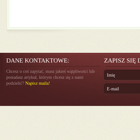
DANE KONTAKTOWE:
ZAPISZ SIĘ
Chcesz o coś zapytać, masz jakieś wątpliwości lub
posiadasz artykuł, którym chcesz się z nami
Napisz maila!
podzielić?