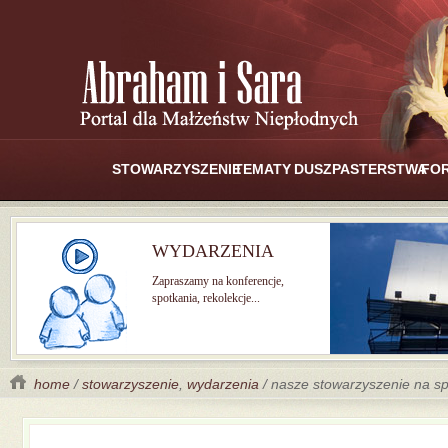
STOWARZYSZENIE
TEMATY
DUSZPASTERSTWA
FO
WYDARZENIA
Zapraszamy na konferencje,
spotkania, rekolekcje...
home
/
stowarzyszenie
,
wydarzenia
/ nasze stowarzyszenie na sp