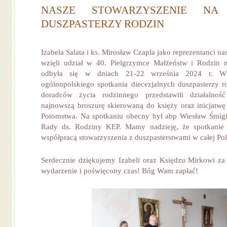
NASZE STOWARZYSZENIE NA 
DUSZPASTERZY RODZIN
Izabela Salata i ks. Mirosław Czapla jako reprezentanci n
wzięli udział w 40. Pielgrzymce Małżeństw i Rodzin n
odbyła się w dniach 21-22 września 2024 r. W 
ogólnopolskiego spotkania diecezjalnych duszpasterzy ro
doradców życia rodzinnego przedstawili działalnoś
najnowszą broszurę skierowaną do księży oraz inicjatw
Potomstwa. Na spotkaniu obecny był abp Wiesław Śmigi
Rady ds. Rodziny KEP. Mamy nadzieję, że spotkanie
współpracą stowarzyszenia z duszpasterstwami w całej Pol
Serdecznie dziękujemy Izabeli oraz Księdzu Mirkowi z
wydarzenie i poświęcony czas! Bóg Wam zapłać!