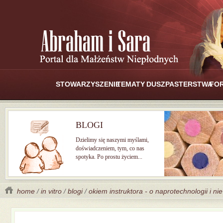
STOWARZYSZENIE
TEMATY
DUSZPASTERSTWA
FO
BLOGI
Dzielimy się naszymi myślami,
doświadczeniem, tym, co nas
spotyka. Po prostu życiem...
home
/
in vitro
/
blogi
/
okiem instruktora - o naprotechnologii i nie