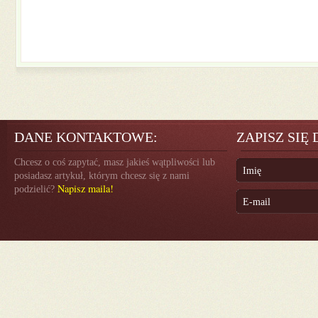
DANE KONTAKTOWE:
ZAPISZ SIĘ
Chcesz o coś zapytać, masz jakieś wątpliwości lub
posiadasz artykuł, którym chcesz się z nami
Napisz maila!
podzielić?