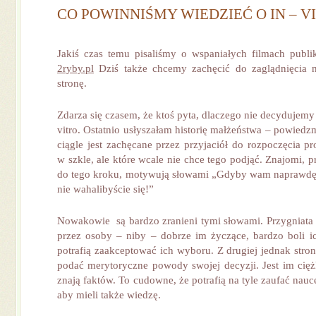
CO POWINNIŚMY WIEDZIEĆ O IN – V
Jakiś czas temu pisaliśmy o wspaniałych filmach publ
2ryby.pl
Dziś także chcemy zachęcić do zaglądnięcia n
stronę.
Zdarza się czasem, że ktoś pyta, dlaczego nie decydujemy 
vitro. Ostatnio usłyszałam historię małżeństwa – powied
ciągle jest zachęcane przez przyjaciół do rozpoczęcia p
w szkle, ale które wcale nie chce tego podjąć. Znajomi, 
do tego kroku, motywują słowami „Gdyby wam naprawdę 
nie wahalibyście się!”
Nowakowie są bardzo zranieni tymi słowami. Przygniata 
przez osoby – niby – dobrze im życzące, bardzo boli ich
potrafią zaakceptować ich wyboru. Z drugiej jednak stron
podać merytoryczne powody swojej decyzji. Jest im ciężk
znają faktów. To cudowne, że potrafią na tyle zaufać nauc
aby mieli także wiedzę.