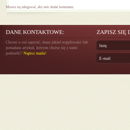
Musisz się
zalogować
, aby móc dodać komentarz.
DANE KONTAKTOWE:
ZAPISZ SIĘ
Chcesz o coś zapytać, masz jakieś wątpliwości lub
posiadasz artykuł, którym chcesz się z nami
Napisz maila!
podzielić?