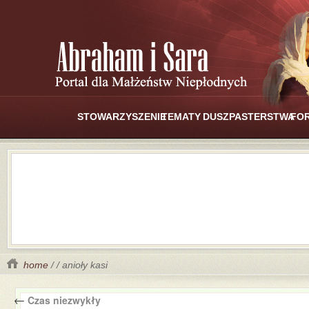
STOWARZYSZENIE
TEMATY
DUSZPASTERSTWA
FO
home
/ / anioły kasi
←
Czas niezwykły