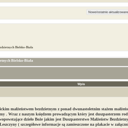
dzietnych Bielsko-Biała
etnych Bielsko-Biała
Wpis
lickim małżeństwem bezdzietnym z ponad dwunastoletnim stażem małżeńsk
my . Wraz z naszym księdzem prowadzącym który jest duszpasterzem rodzin
opowstające dzieło Boże jakim jest Duszpasterstwo Małżeństw Bezdzietny
 Leszczyny ( szczegółowe informacje są zamieszczone na plakacie w załączni