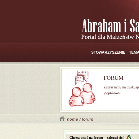
STOWARZYSZENIE
TEMA
FORUM
Zapraszamy na dyskusj
pogaduszki
home
/
forum
Chcesz pisać na forum – zaloguj się!