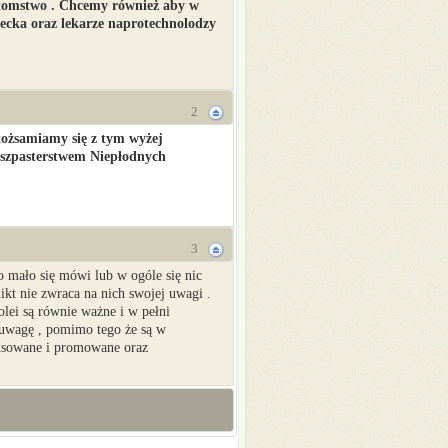
potomstwo . Chcemy również aby w
ecka oraz lekarze naprotechnolodzy
2
utożsamiamy się z tym wyżej
szpasterstwem Niepłodnych
3
o mało się mówi lub w ogóle się nic
ikt nie zwraca na nich swojej uwagi .
olei są równie ważne i w pełni
ą uwagę , pomimo tego że są w
ansowane i promowane oraz