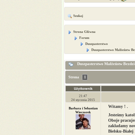
Szukaj
Strona Główna
Forum
Duszpasterstwo
Duszpasterstwo Małżeństw Bez
Duszpasterstwo Małżeństw Bezdzi
Strona
1
Użytkownik
21:47
24 stycznia 2015
Witamy ! .
Barbara i Sebastian
Wieczorek
Jesteśmy kato
Oboje pracuje
zakładamy now
Bielsku-Białej