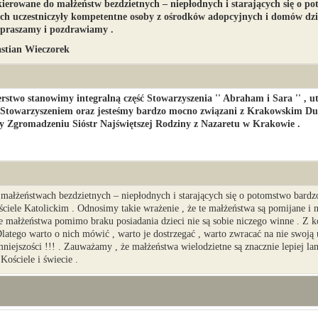
kierowane do małżeństw bezdzietnych – niepłodnych i starających się o 
ach uczestniczyły kompetentne osoby z ośrodków adopcyjnych i domów dzi
zapraszamy i pozdrawiamy .
astian Wieczorek
rstwo stanowimy integralną część Stowarzyszenia '' Abraham i Sara '' , 
towarzyszeniem oraz jesteśmy bardzo mocno związani z Krakowskim Du
y Zgromadzeniu Sióstr Najświętszej Rodziny z Nazaretu w Krakowie .
małżeństwach bezdzietnych – niepłodnych i starających się o potomstwo bardz
iele Katolickim . Odnosimy takie wrażenie , że te małżeństwa są pomijane i n
e małżeństwa pomimo braku posiadania dzieci nie są sobie niczego winne . Z k
latego warto o nich mówić , warto je dostrzegać , warto zwracać na nie swoj
niejszości !!! . Zauważamy , że małżeństwa wielodzietne są znacznie lepiej l
Kościele i świecie .