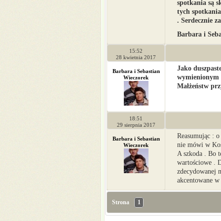
spotkania są s
tych spotkani
. Serdecznie 
Barbara i Seb
15:52
28 kwietnia 2017
Jako duszpaste
Barbara i Sebastian
wymienionym S
Wieczorek
Małżeństw prz
18:51
29 sierpnia 2017
Reasumując : o 
Barbara i Sebastian
nie mówi w Kośc
Wieczorek
A szkoda . Bo t
wartościowe . D
zdecydowanej m
akcentowane w 
Strona
1