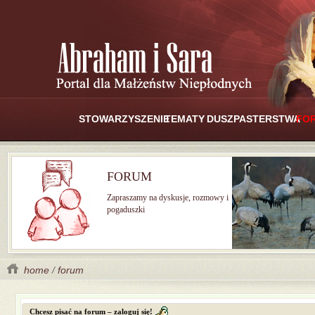
STOWARZYSZENIE
TEMATY
DUSZPASTERSTWA
FO
FORUM
Zapraszamy na dyskusje, rozmowy i
pogaduszki
home
/
forum
Chcesz pisać na forum – zaloguj się!