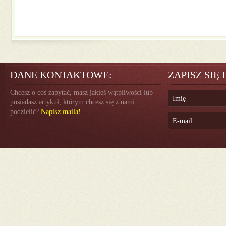
DANE KONTAKTOWE:
ZAPISZ SIĘ
Chcesz o coś zapytać, masz jakieś wątpliwości lub
posiadasz artykuł, którym chcesz się z nami
Napisz maila!
podzielić?