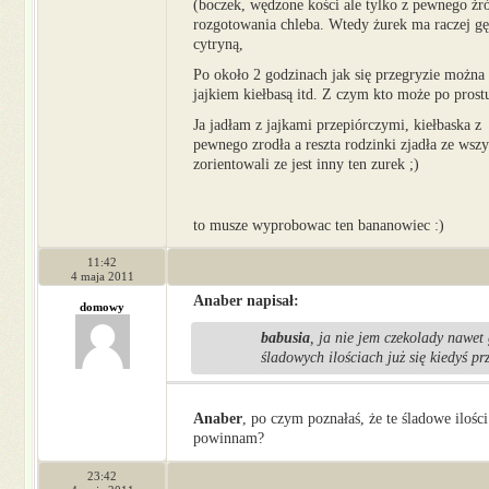
(boczek, wędzone kości ale tylko z pewnego żró
rozgotowania chleba. Wtedy żurek ma raczej g
cytryną,
Po około 2 godzinach jak się przegryzie można
jajkiem kiełbasą itd. Z czym kto może po prost
Ja jadłam z jajkami przepiórczymi, kiełbaska z
pewnego zrodła a reszta rodzinki zjadła ze wszy
zorientowali ze jest inny ten zurek ;)
to musze wyprobowac ten bananowiec :)
11:42
4 maja 2011
Anaber napisał:
domowy
babusia
, ja nie jem czekolady nawet 
śladowych ilościach już się kiedyś 
Anaber
, po czym poznałaś, że te śladowe iloś
powinnam?
23:42