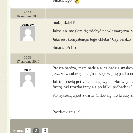
Smacznego
22:18
16 sierpnia 2013
mala
, dzięki!
domowy
Jakoś nie mogłam się zdobyć na własnoręczne wy
Jaka jest konsystencja tego chleba? Czy bardzo
Smaczności :)
09:30
17 sierpnia 2013
Proszę bardzo, mam nadzieję, że będzie smakow
mala
jeszcze w sobie gumę guar więc w przypadku uc
Jak to mówią potrzeba nauką wynalazku więc p
facto) był troszkę inny ale po kilku próbach w/w
Konsystencja jest zwarta. Chleb się nie kruszy s
Pozdrowienia! :)
Strona
1
2
3