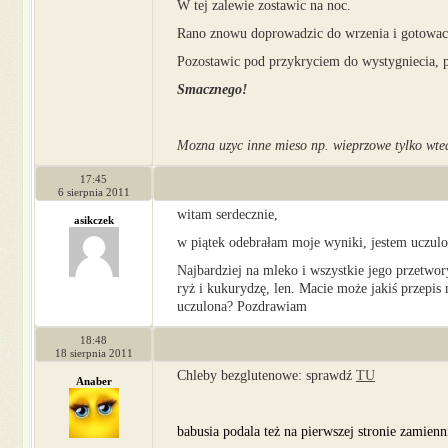
W tej zalewie zostawic na noc.
Rano znowu doprowadzic do wrzenia i gotowac
Pozostawic pod przykryciem do wystygniecia, 
Smacznego!
Mozna uzyc inne mieso np. wieprzowe tylko wte
17:45
6 sierpnia 2011
witam serdecznie,
asikczek
w piątek odebrałam moje wyniki, jestem uczulon
Najbardziej na mleko i wszystkie jego przetwor
ryż i kukurydzę, len. Macie może jakiś przepis
uczulona? Pozdrawiam
18:48
18 sierpnia 2011
Chleby bezglutenowe: sprawdź
TU
Anaber
babusia podala też na pierwszej stronie zamienni