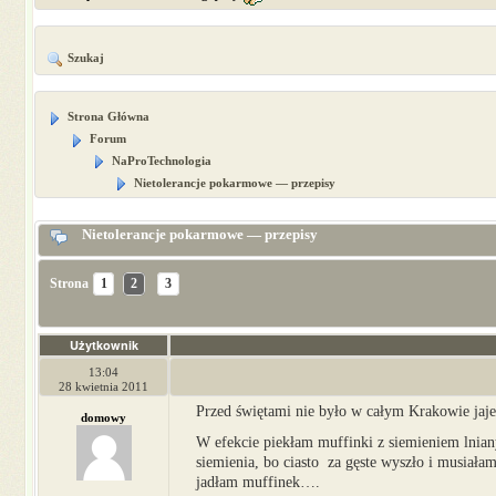
Szukaj
Strona Główna
Forum
NaProTechnologia
Nietolerancje pokarmowe — przepisy
Nietolerancje pokarmowe — przepisy
Strona
1
2
3
Użytkownik
13:04
28 kwietnia 2011
Przed świętami nie było w całym Krakowie jaj
domowy
W efekcie piekłam muffinki z siemieniem lnian
siemienia, bo ciasto za gęste wyszło i musiała
jadłam muffinek….