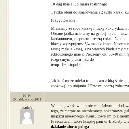
10 dag masła lub masła roślinnego
1 łyżka oleju do smarowania i 2 łyżki kaszki k
Przygotowanie
Mieszamy ze sobą kaszkę i mąkę kukurydzianą z 
Obrane jabłka ucieramy na grubej tarce, miesz
kardamonem, pieprzem i resztą cukru. Na dno 
blachy wysypujemy 3/4 mąki z kaszą. Następni
resztę mąki z kaszą, a na wierzch kładziemy cie
schłodzonego masła. Pieczemy ok. 30-40 min (j
rozgrzanym piekarniku do
temp. 180 stopni C.
Jak ktoś może mleko to polecam z bitą śmietaną
zbożową) do ubijania. IDzie mi pocztą zobacz
09:44
15 października 2011
Witajcie, właściwie to nie chciałabym tu dodaw
madafu
tego, że cierpię na nietolerancję pokarmową (ja
miąższu aloesowego. Konsultowałam to z moim 
Przeczytałam także książkę pani dr Elżbiety Ol
działanie aloesu
polega