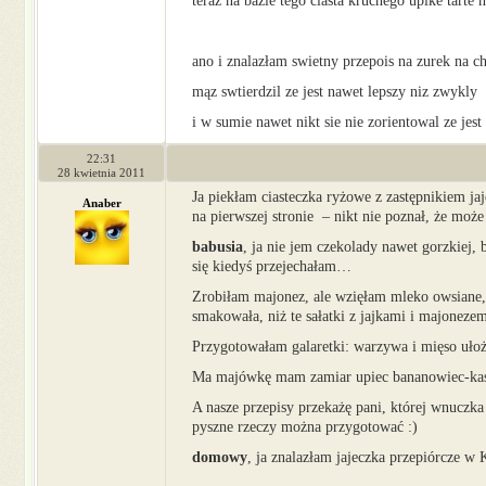
teraz na bazie tego ciasta kruchego upike tart
ano i znalazłam swietny przepois na zurek na
mąz swtierdzil ze jest nawet lepszy niz zwykly
i w sumie nawet nikt sie nie zorientowal ze jest 
22:31
28 kwietnia 2011
Ja piekłam ciasteczka ryżowe z zastępnikiem ja
Anaber
na pierwszej stronie – nikt nie poznał, że może 
babusia
, ja nie jem czekolady nawet gorzkiej, 
się kiedyś przejechałam…
Zrobiłam majonez, ale wzięłam mleko owsiane, a
smakowała, niż te sałatki z jajkami i majonezem
Przygotowałam galaretki: warzywa i mięso ułoż
Ma majówkę mam zamiar upiec bananowiec-kaszta
A nasze przepisy przekażę pani, której wnuczka 
pyszne rzeczy można przygotować :)
domowy
, ja znalazłam jajeczka przepiórcze w