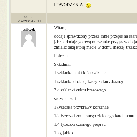
POWODZENIA
06:12
12 września 2011
Witam,
asikczek
dodaję sprawdzony przeze mnie przepis na szarl
jabłek dodaję gotową mieszankę przypraw do ja
zmielić taką którą macie w domu inaczej trzesz
Polecam
Składniki
1 szklanka mąki kukurydzianej
1 szklanka drobnej kaszy kukurydzianej
3/4 szklanki cukru brązowego
szczypta soli
1 łyżeczka przyprawy korzennej
1/2 łyżeczki zmielonego zielonego kardamonu
1/4 łyżeczki czarnego pieprzu
1 kg jabłek