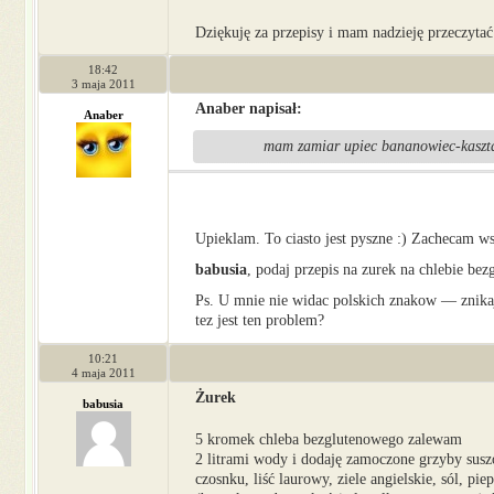
Dziękuję za przepisy i mam nadzieję przeczytać
18:42
3 maja 2011
Anaber napisał:
Anaber
mam zamiar upiec bananowiec-kaszt
Upieklam. To ciasto jest pyszne :) Zachecam w
babusia
, podaj przepis na zurek na chlebie be
Ps. U mnie nie widac polskich znakow — znika
tez jest ten problem?
10:21
4 maja 2011
Żurek
babusia
5 kromek chleba bezglutenowego zalewam
2 litrami wody i dodaję zamoczone grzyby susz
czosnku, liść laurowy, ziele angielskie, sól, p