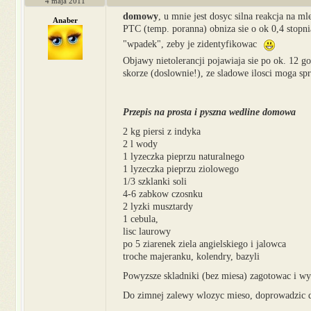
4 maja 2011
domowy
, u mnie jest dosyc silna reakcja na m
Anaber
PTC (temp. poranna) obniza sie o ok 0,4 stopni
"wpadek", zeby je zidentyfikowac
Objawy nietolerancji pojawiaja sie po ok. 12 g
skorze (doslownie!), ze sladowe ilosci moga sp
Przepis na prosta i pyszna wedline domowa
2 kg piersi z indyka
2 l wody
1 lyzeczka pieprzu naturalnego
1 lyzeczka pieprzu ziolowego
1/3 szklanki soli
4-6 zabkow czosnku
2 lyzki musztardy
1 cebula,
lisc laurowy
po 5 ziarenek ziela angielskiego i jalowca
troche majeranku, kolendry, bazyli
Powyzsze skladniki (bez miesa) zagotowac i wy
Do zimnej zalewy wlozyc mieso, doprowadzic 