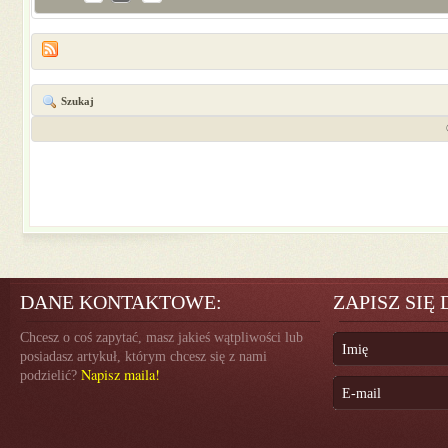
Szukaj
DANE KONTAKTOWE:
ZAPISZ SIĘ
Chcesz o coś zapytać, masz jakieś wątpliwości lub
posiadasz artykuł, którym chcesz się z nami
Napisz maila!
podzielić?