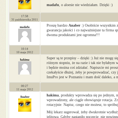
madafu
, o aloesie nie wiedziałam. Dzięki :)
17:58
31 października 2011
Proszę bardzo
Anaber
:) Osobiście wszystkim 
madafu
gwarancja jakości i co najważniejsze ta firma 
dwoma produktami jest ogromna!!!
10:14
10 maja 2012
Super są te przepisy – dzięki :) Już nie mogę s
hakima
różnym stopniu, że na razie i tak nie byłabym w 
i będzie można coś zdziałać. Napiszcie mi pros
czekałyście dłużej, żeby je powprowadzać, czy j
ImuPro jest w Poznaniu i mam dość daleko, a m
00:27
11 maja 2012
hakima
, produkty wprowadza się po jednym, ni
Anaber
wprowadzony, ale ciągle obowiązuje rotacja. Zr
rotacyjnie. Napisz, czego nie możesz, to spróbu
Mój lekarz sugerował, żeby dwukrotnie wydłuży
jelitową. Gdyby nastąpiło poczęcie, nie powin