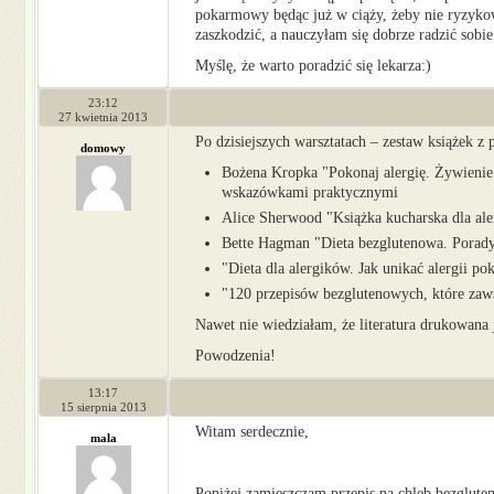
pokarmowy będąc już w ciąży, żeby nie ryzykowa
zaszkodzić, a nauczyłam się dobrze radzić sobie 
Myślę, że warto poradzić się lekarza:)
23:12
27 kwietnia 2013
Po dzisiejszych warsztatach – zestaw książek z 
domowy
Bożena Kropka "Pokonaj alergię. Żywienie 
wskazówkami praktycznymi
Alice Sherwood "Książka kucharska dla al
Bette Hagman "Dieta bezglutenowa. Porady 
"Dieta dla alergików. Jak unikać alergi
"120 przepisów bezglutenowych, które zaws
Nawet nie wiedziałam, że literatura drukowana j
Powodzenia!
13:17
15 sierpnia 2013
Witam serdecznie,
mala
Poniżej zamieszczam przepis na chleb bezglut