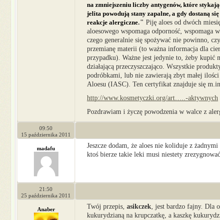
na zmniejszeniu liczby antygenów, które stykają
jelita powodują stany zapalne, a gdy dostaną si
reakcje alergiczne
."
Piję aloes od dwóch miesi
aloesowego wspomaga odporność, wspomaga wch
czego generalnie się spożywać nie powinno, c
przemianę materii (to ważna informacja dla cie
przypadku). Ważne jest jedynie to, żeby kupić 
działającą przeczyszczająco. Wszystkie produkty
podróbkami, lub nie zawierają zbyt małej iloś
Aloesu (IASC). Ten certyfikat znajduje się m.in 
http://www.kosmetyczki.org/art…..-aktywnych
Pozdrawiam i życzę powodzenia w walce z aler
09:50
15 października 2011
Jeszcze dodam, że aloes nie koliduje z żadnymi
madafu
ktoś bierze takie leki musi niestety zrezygnować
21:50
25 października 2011
Twój przepis,
asikczek
, jest bardzo fajny. Dla
Anaber
kukurydzianą na krupczatkę, a kaszkę kukurydz