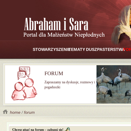
STOWARZYSZENIE
TEMATY
DUSZPASTERSTWA
FO
FORUM
Zapraszamy na dyskusje, rozmowy i
pogaduszki
home
/
forum
Chcesz pisać na forum – zaloguj się!