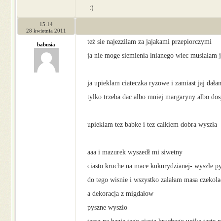
:)
15:14
28 kwietnia 2011
też sie najezzilam za jajakami przepiorczymi
babusia
ja nie moge siemienia lnianego wiec musiałam j
ja upieklam ciateczka ryzowe i zamiast jaj dał
tylko trzeba dac albo mniej margaryny albo do
upieklam tez babke i tez calkiem dobra wyszła
aaa i mazurek wyszedł mi siwetny
ciasto kruche na mace kukurydzianej- wyszle p
do tego wisnie i wszystko zalałam masa czekol
a dekoracja z migdałow
pyszne wyszło