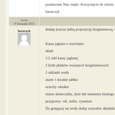
pozdawiam Was ciepło. Korzystajcie ile wlezie.
barszczyk
14:34
14 listopada 2013
dodaję jeszcze jedną propozycję bezglutenową, 
barszczyk
Kasza jaglana z orzechami
skład:
1/2 szkl kaszy jaglanej
2 łyżki płatków owsianych bezglutenowych
3 szklanki wody
utarte 1 kwaśne jabłko
orzechy włoskie
ziarno słonecznika, dyni lub siemienia lnianego
przyprawy: sól, imbir, cynamon
Do gotującej się wody dodaj wszystkie składnik