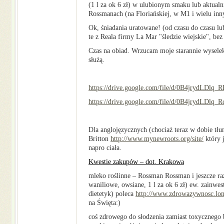
(1 l za ok 6 zł) w ulubionym smaku lub aktual
Rossmanach (na Floriańskiej, w M1 i wielu inn
Ok, śniadania uratowane! (od czasu do czasu lub
te z Reala firmy La Mar "śledzie wiejskie", bez
Czas na obiad. Wrzucam moje starannie wysele
służą.
https://drive.google.com/file/d/0B4jrydLDlq
https://drive.google.com/file/d/0B4jrydLD
Dla anglojęzycznych (chociaż teraz w dobie tł
Britton
http://www.mynewroots.org/site/
który 
napro ciała.
Kwestie zakupów – dot. Krakowa
mleko roślinne – Rossman Rossman i jeszcze ra
waniliowe, owsiane, 1 l za ok 6 zł) ew. zainw
dietetyk) poleca
http://www.zdrowazywnosc.lo
na Święta:)
coś zdrowego do słodzenia zamiast toxycznego b