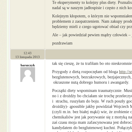
Te eksperymenty to kolejny plus diety. Poznali
nadal są w naszym jadłospisie i często z nich k
Kolejnym kłopotem, o którym nie wspomniałem 
problemem z zaopatrzeniem. Nam zakupy produkt
będziemy mieli z czego ugotować obiad czy prz
Ale – jak powiedział pewien mądry człowiek – j
pozdrawiam
12:43
13 listopada 2013
tak się cieszę, że tu trafiłam bo oto nieskro
barszczyk
Przygody z dietą rozpoczęłam od bloga
http://
bezglutenowych, bezcukrowych, bezjajecznych, b
okraszone nutą dobrego humoru i awangardy.
Początki diety wspominam traumatycznie. Musiał
no i z drożdży bo chciałam sie trochę przelecz
i strachu, ruszyłam do boju. W ruch poszły go
drożdży)- ąpossible jakby powidział Wojciech 
(czyli m.in. bez białej mąki) wie, że zrobienie
chemikaliów jest jak porywanie się z motyką n
zaś czasu moja mam zafascynowana jest dobroc
kandydatem do bezglutenowej kuchni. Połączył