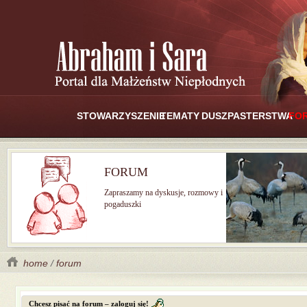
STOWARZYSZENIE
TEMATY
DUSZPASTERSTWA
FO
FORUM
Zapraszamy na dyskusje, rozmowy i
pogaduszki
home
/
forum
Chcesz pisać na forum – zaloguj się!