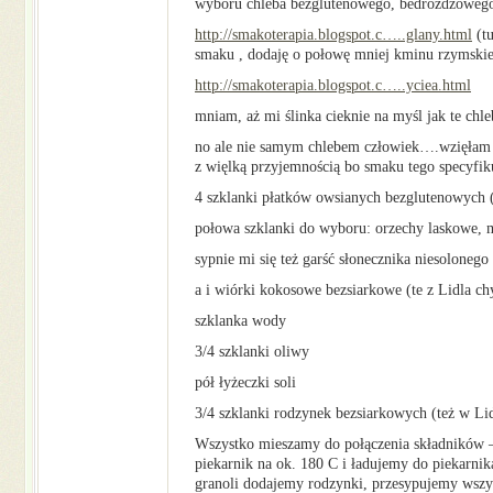
wyboru chleba bezglutenowego, bedrożdżowego
http://smakoterapia.blogspot.c…..glany.html
(tu
smaku , dodaję o połowę mniej kminu rzymskie
http://smakoterapia.blogspot.c…..yciea.html
mniam, aż mi ślinka cieknie na myśl jak te chl
no ale nie samym chlebem człowiek….wzięłam 
z więlką przyjemnością bo smaku tego specyfik
4 szklanki płatków owsianych bezglutenowych (
połowa szklanki do wyboru: orzechy laskowe, 
sypnie mi się też garść słonecznika niesolonego
a i wiórki kokosowe bezsiarkowe (te z Lidla ch
szklanka wody
3/4 szklanki oliwy
pół łyżeczki soli
3/4 szklanki rodzynek bezsiarkowych (też w Li
Wszystko mieszamy do połączenia składników – 
piekarnik na ok. 180 C i ładujemy do piekarni
granoli dodajemy rodzynki, przesypujemy wsz