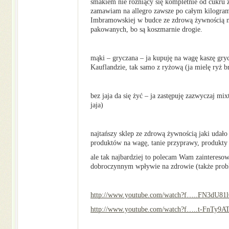
smakiem nie różniący się kompletnie od cukru zw
zamawiam na allegro zawsze po całym kilogrami
Imbramowskiej w budce ze zdrową żywnością na
pakowanych, bo są koszmarnie drogie.
mąki – gryczana – ja kupuję na wagę kaszę gr
Kauflandzie, tak samo z ryżową (ja mielę ryż b
bez jaja da się żyć – ja zastępuję zazwyczaj m
jaja)
najtańszy sklep ze zdrową żywnością jaki udał
produktów na wagę, tanie przyprawy, produkty 
ale tak najbardziej to polecam Wam zainteresow
dobroczynnym wpływie na zdrowie (także prob
http://www.youtube.com/watch?f…..FN3dU81
http://www.youtube.com/watch?f…..t-FnTy9A