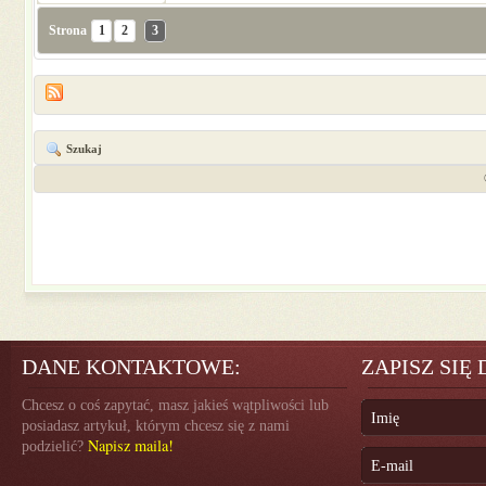
Strona
1
2
3
Szukaj
DANE KONTAKTOWE:
ZAPISZ SIĘ
Chcesz o coś zapytać, masz jakieś wątpliwości lub
posiadasz artykuł, którym chcesz się z nami
Napisz maila!
podzielić?