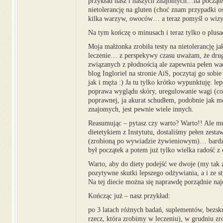
przykład nasz i naszych znajomych…na początek
nietolerancję na gluten (choć znam przypadki o
kilka warzyw, owoców… a teraz pomyśl o wizyta
Na tym kończę o minusach i teraz tylko o plusa
Moja małżonka zrobiła testy na nietolerancję j
leczenie… z perspekywy czasu uważam, że drugi
związanych z płodnością ale zapewnia pełen wa
blog Ingloriel na stronie AiS, poczytaj go sob
jak i męża :) Ja tu tylko krótko wypunktuję: le
poprawa wyglądu skóry, uregulowanie wagi (co
poprawnej, ja akurat schudłem, podobnie jak m
znajomych, jest pewnie wiele innych.
Reasumując – pytasz czy warto? Warto!! Ale mu
dietetykiem z Instytutu, dostaliśmy pełen zesta
(zrobioną po wywiadzie żywieniowym)… bardzo
był początek a potem już tylko wielka radość
Warto, aby do diety podejść we dwoje (my tak zr
pozytywne skutki lepszego odżywiania, a i ze st
Na tej diecie można się naprawdę porządnie naj
Kończąc już – nasz przykład:
po 3 latach różnych badań, suplementów, bezskut
rzecz, która zrobimy w leczeniu), w grudniu zro