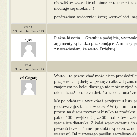
obeszliśmy wszystkie ulubione restauracje i na
niedługo się urodzi…:)
pozdrawiam serdecznie i życzę wytrwałości, na
09:11
19 października 2013
Piękna historia… Gratuluję podejścia, wytrwało
a_sol
argumenty są bardzo przekonujące. A minusy pr
z nastawieniem, że warto. Dziękuję!
12:40
19 października 2013
Warto – to pewne choć może nieco przesłodziłem
vel Grigorij
przejście na tą dietę wiąże się z całkowitą zmi
znajomym po kolei dlaczego nie możesz zjeść bułe
odchudzasz!!, co to za dieta? a na co ci ona? z
My po odebraniu wyników i przejrzeniu listy p
głodowa zajrzała nam w oczy:P W tym miejscu m
prosty, na diecie możesz jeść tylko te produkty,
pakiet 100 i wyjdzie Ci, że 60 produktów trzeb
specjalistę dietetyka. Z kolei wprowadzenie d
pewności czy te "inne" produktu są tolerowane 
straszny:) Od pierwszego posiłku zaczęlismy e