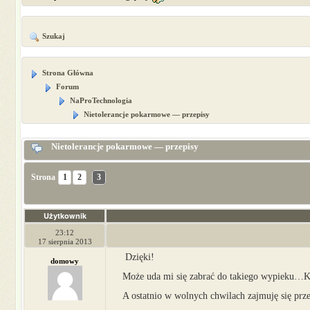
Szukaj
Strona Główna
Forum
NaProTechnologia
Nietolerancje pokarmowe — przepisy
Nietolerancje pokarmowe — przepisy
Strona
1
2
3
Użytkownik
23:12
17 sierpnia 2013
Dzięki!
domowy
Może uda mi się zabrać do takiego wypieku…Kus
A ostatnio w wolnych chwilach zajmuję się pr