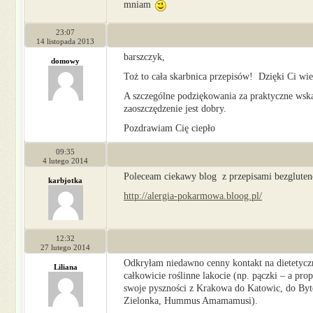
mniam
23:07
14 listopada 2013
barszczyk,
domowy
Toż to cała skarbnica przepisów! Dzięki Ci wie
A szczególne podziękowania za praktyczne wska
zaoszczędzenie jest dobry.
Pozdrawiam Cię ciepło
09:35
4 lutego 2014
Poleceam ciekawy blog z przepisami bezglute
karbjotka
http://alergia-pokarmowa.bloog.pl/
12:32
27 lutego 2014
Odkryłam niedawno cenny kontakt na dietetyczn
Liliana
całkowicie roślinne lakocie (np. pączki – a pro
swoje pyszności z Krakowa do Katowic, do By
Zielonka, Hummus Amamamusi).