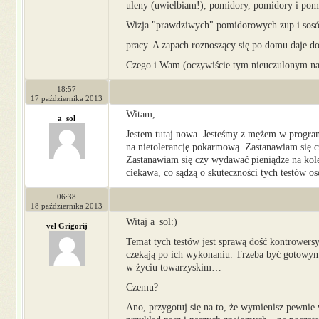
uleny (uwielbiam!), pomidory, pomidory i pom
Wizja "prawdziwych" pomidorowych zup i sosów
pracy. A zapach roznoszący się po domu daje d
Czego i Wam (oczywiście tym nieuczulonym na
18:57
17 października 2013
Witam,
a_sol
Jestem tutaj nowa. Jesteśmy z mężem w program
na nietolerancję pokarmową. Zastanawiam się czy
Zastanawiam się czy wydawać pieniądze na kole
ciekawa, co sądzą o skuteczności tych testów o
06:38
18 października 2013
Witaj a_sol:)
vel Grigorij
Temat tych testów jest sprawą dość kontrowersy
czekają po ich wykonaniu. Trzeba być gotowym
w życiu towarzyskim…
Czemu?
Ano, przygotuj się na to, że wymienisz pewnie