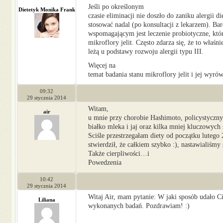
Jeśli po określonym
Dietetyk Monika Frank
czasie eliminacji nie doszło do zaniku alergii d
stosować nadal (po konsultacji z lekarzem). B
wspomagającym jest leczenie probiotyczne, któr
mikroflory jelit. Często zdarza się, że to właśni
leżą u podstawy rozwoju alergii typu III.
Więcej na
temat badania stanu mikroflory jelit i jej wyr
09:32
29 stycznia 2014
Witam,
air
u mnie przy chorobie Hashimoto, policystycznyc
białko mleka i jaj oraz kilka mniej kluczowych
Sciśle przestrzegałam diety od początku lutego
stwierdził, że całkiem szybko :), nastawialiśm
Także cierpliwości…i
Powedzenia
10:42
29 stycznia 2014
Witaj Air, mam pytanie: W jaki sposób udało Ci
Liliana
wykonanych badań. Pozdrawiam! :)