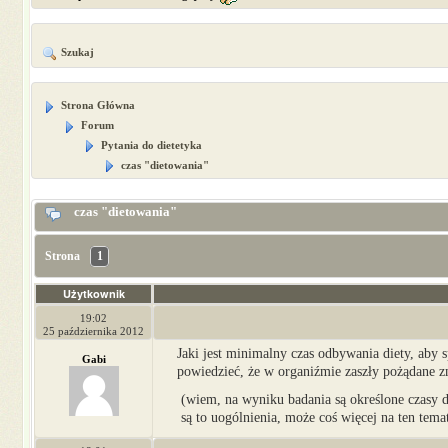
Szukaj
Strona Główna
Forum
Pytania do dietetyka
czas "dietowania"
czas "dietowania"
Strona
1
Użytkownik
19:02
25 października 2012
Jaki jest minimalny czas odbywania diety, aby
Gabi
powiedzieć, że w organiźmie zaszły pożądane 
(wiem, na wyniku badania są określone czasy d
są to uogólnienia, może coś więcej na ten tem