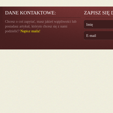
DANE KONTAKTOWE:
ZAPISZ SIĘ
Chcesz o coś zapytać, masz jakieś wątpliwości lub
posiadasz artykuł, którym chcesz się z nami
Napisz maila!
podzielić?