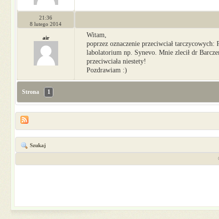
21:36
8 lutego 2014
Witam,
air
poprzez oznaczenie przeciwciał tarczycowych: 
labolatorium np. Synevo. Mnie zlecił dr Barcze
przeciwciała niestety!
Pozdrawiam :)
Strona
1
Szukaj