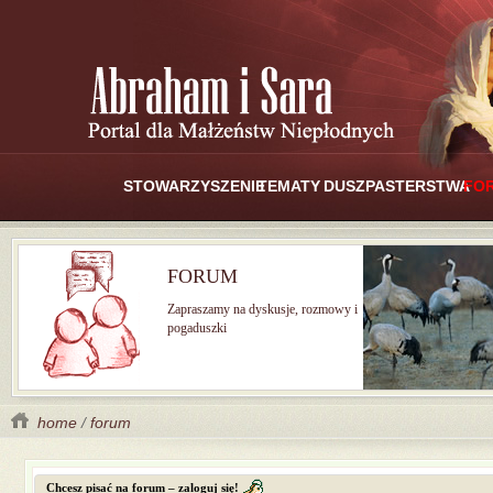
STOWARZYSZENIE
TEMATY
DUSZPASTERSTWA
FO
FORUM
Zapraszamy na dyskusje, rozmowy i
pogaduszki
home
/
forum
Chcesz pisać na forum – zaloguj się!