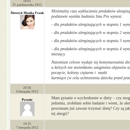
18:01
31 października 2012
Minimalny czas wykluczenia produktów alergizu
Dietetyk Monika Frank
podstawie wyniku badania Imu Pro wynosi:
- dla produktów alergizujących w stopniu 1 wyn
- dla produktów alergizujących w stopniu 2 wyn
- dla produktów alergizujących w stopniu 3 wyno
- dla produktów alergizujących w stopniu 4 wyn
miesięcy.
Natomiast celowe wydaje się kontynuowania diet
u których nie stwierdzono ustąpienia objawów al
poczęcie, kobiety ciężarne i matki
karmiące (w celu uchronienia dziecka przed prz
20:56
4 listopada 2012
Mam pytanie o wychodzenie w diety – czy mog
Pytanie
jedzenia, zrobiłam sobie badanie i wiem, że ale
powinnam już zawsze trzymać dietę? Czy są jaki
tej alergii?
19:35
7 listopada 2012