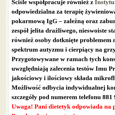
Ściśle współpracuje również z
Instyt
odpowiedzialna za terapię żywieniow
pokarmową IgG – zależną oraz zaburze
zespół jelita drażliwego, nieswoiste st
również osoby dotknięte problemem ni
spektrum autyzmu i cierpiący na gr
Przygotowywane w ramach tych konsu
uwzględniają zalecenia testów Imu P
jakościowy i ilościowy składa mikroflo
Możliwość odbycia indywidualnej kon
szczegóły pod numerem telefonu 881 
Uwaga! Pani dietetyk odpowiada na p