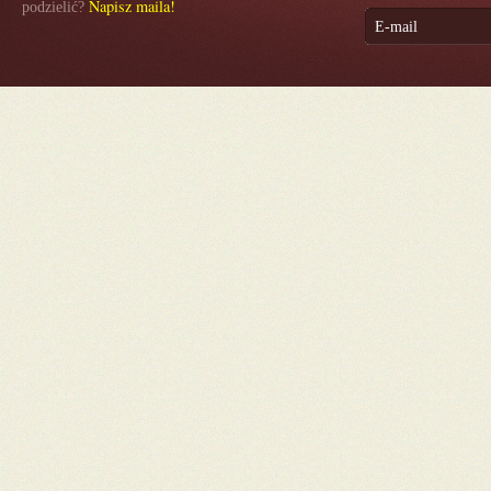
Napisz maila!
podzielić?