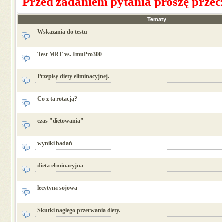
Przed zadaniem pytania proszę prze
Tematy
Wskazania do testu
Test MRT vs. ImuPro300
Przepisy diety eliminacyjnej.
Co z ta rotacją?
czas "dietowania"
wyniki badań
dieta eliminacyjna
lecytyna sojowa
Skutki nagłego przerwania diety.