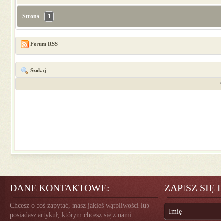
Strona
1
Forum RSS
Szukaj
DANE KONTAKTOWE:
ZAPISZ SIĘ
Chcesz o coś zapytać, masz jakieś wątpliwości lub
posiadasz artykuł, którym chcesz się z nami