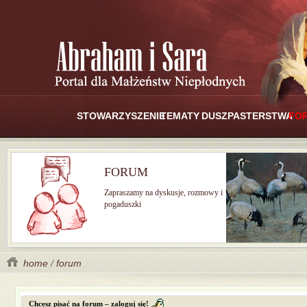
STOWARZYSZENIE
TEMATY
DUSZPASTERSTWA
FO
FORUM
Zapraszamy na dyskusje, rozmowy i
pogaduszki
home
/
forum
Chcesz pisać na forum – zaloguj się!