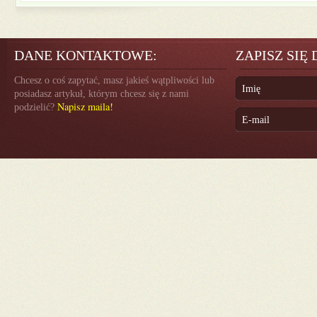
DANE KONTAKTOWE:
ZAPISZ SIĘ
Chcesz o coś zapytać, masz jakieś wątpliwości lub
posiadasz artykuł, którym chcesz się z nami
Napisz maila!
podzielić?