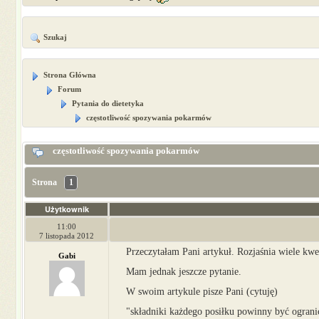
Szukaj
Strona Główna
Forum
Pytania do dietetyka
częstotliwość spozywania pokarmów
częstotliwość spozywania pokarmów
Strona
1
Użytkownik
11:00
7 listopada 2012
Przeczytałam Pani artykuł. Rozjaśnia wiele kwes
Gabi
Mam jednak jeszcze pytanie.
W swoim artykule pisze Pani (cytuję)
"składniki każdego posiłku powinny być ogranic