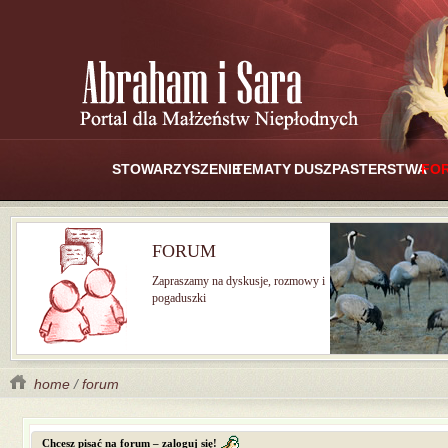
STOWARZYSZENIE
TEMATY
DUSZPASTERSTWA
FO
FORUM
Zapraszamy na dyskusje, rozmowy i
pogaduszki
home
/
forum
Chcesz pisać na forum – zaloguj się!