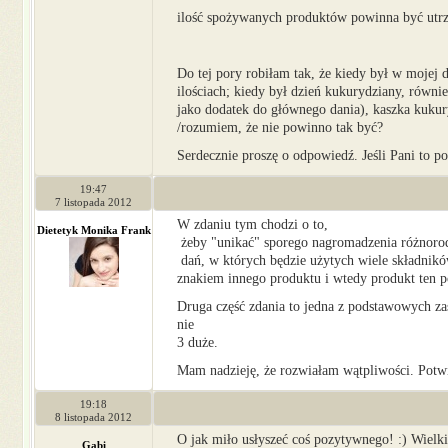
ilość spożywanych produktów powinna być utr
Do tej pory robiłam tak, że kiedy był w mojej 
ilościach; kiedy był dzień kukurydziany, równi
jako dodatek do głównego dania), kaszka kukuryd
/rozumiem, że nie powinno tak być?
Serdecznie proszę o odpowiedź. Jeśli Pani to po
19:47
7 listopada 2012
W zdaniu tym chodzi o to,
Dietetyk Monika Frank
żeby "unikać" sporego nagromadzenia różnor
dań, w których będzie użytych wiele składnikó
znakiem innego produktu i wtedy produkt ten p
Druga część zdania to jedna z podstawowych zas
nie
3 duże.
Mam nadzieję, że rozwiałam wątpliwości. Potw
19:18
8 listopada 2012
O jak miło usłyszeć coś pozytywnego! :) Wielki
Gabi