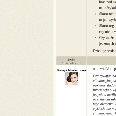
brać pod uw
na którykol
Skoro niet
to jak wytł
Skoro orga
czy nie po
Czy możemy
jedzonych 
Dziekuję serdec
19:38
7 listopada 2012
odpowiedź na p
Dietetyk Monika Frank
Przebywając na
eliminacyjnej 
zawierać śladow
informacja o wy
jedynie o możli
że w danym zak
tego alergenu. 
etykiecie nie m
eliminacyjnej. 