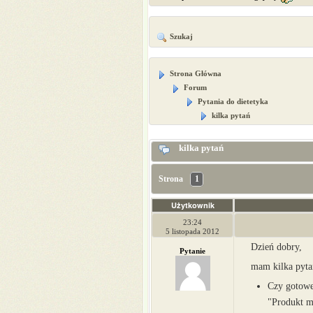
Szukaj
Strona Główna
Forum
Pytania do dietetyka
kilka pytań
kilka pytań
Strona
1
Użytkownik
23:24
5 listopada 2012
Dzień dobry,
Pytanie
mam kilka pyta
Czy gotowe
"Produkt mo