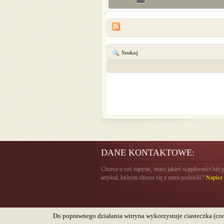
Szukaj
DANE KONTAKTOWE:
Chcesz o coś zapytać, masz jakieś wątpliwości lub 
Napisz 
artykuł, którym chcesz się z nami podzielić?
Do poprawnego działania witryna wykorzystuje ciasteczka (coo