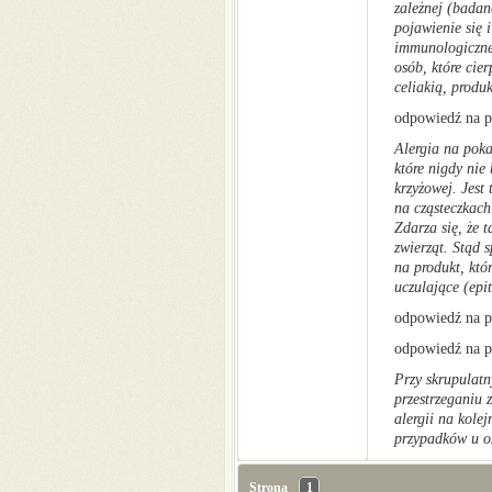
zależnej (badan
pojawienie się 
immunologiczneg
osób, które cie
celiakią, produ
odpowiedź na p
Alergia na pok
które nigdy nie
krzyżowej. Jes
na cząsteczkach
Zdarza się, że 
zwierząt. Stąd 
na produkt, któ
uczulające (epi
odpowiedź na py
odpowiedź na p
Przy skrupulat
przestrzeganiu z
alergii na kole
przypadków u os
Strona
1