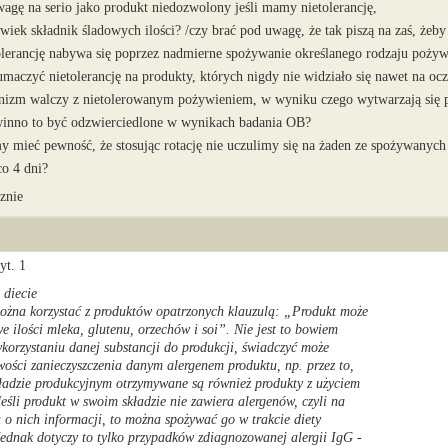
agę na serio jako produkt niedozwolony jeśli mamy nietolerancję,
wiek składnik śladowych ilości? /czy brać pod uwagę, że tak piszą na zaś, żeby
olerancję nabywa się poprzez nadmierne spożywanie określanego rodzaju pożyw
umaczyć nietolerancję na produkty, których nigdy nie widziało się nawet na ocz
nizm walczy z nietolerowanym pożywieniem, w wyniku czego wytwarzają się p
winno to być odzwierciedlone w wynikach badania OB?
 mieć pewność, że stosując rotację nie uczulimy się na żaden ze spożywanych
co 4 dni?
znie
yt. 1
 diecie
można korzystać z produktów opatrzonych klauzulą: „Produkt może
e ilości mleka, glutenu, orzechów i soi”. Nie jest to bowiem
korzystaniu danej substancji do produkcji, świadczyć może
wości zanieczyszczenia danym alergenem produktu, np. przez to,
ładzie produkcyjnym otrzymywane są również produkty z użyciem
Jeśli produkt w swoim składzie nie zawiera alergenów, czyli na
a o nich informacji, to można spożywać go w trakcie diety
Jednak dotyczy to tylko przypadków zdiagnozowanej alergii IgG -