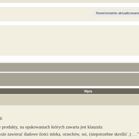
Wpis
ń:
 produkty, na opakowaniach których zawarta jest klauzula:
że zawierać śladowe ilości mleka, orzechów, soi, (niepotrzebne skreślić ;) …"