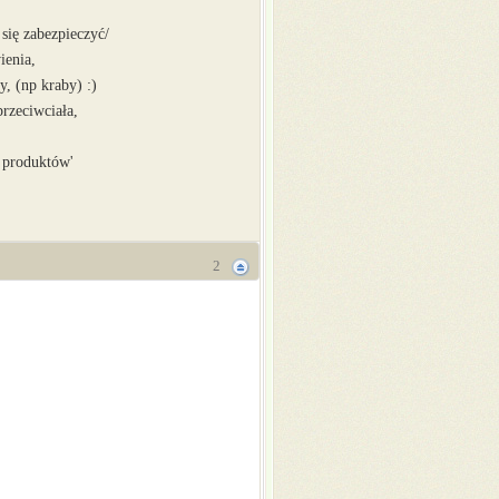
 się zabezpieczyć/
ienia,
y, (np kraby) :)
rzeciwciała,
 produktów'
2