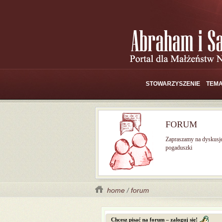
STOWARZYSZENIE
TEMA
FORUM
Zapraszamy na dyskusj
pogaduszki
home
/
forum
Chcesz pisać na forum – zaloguj się!