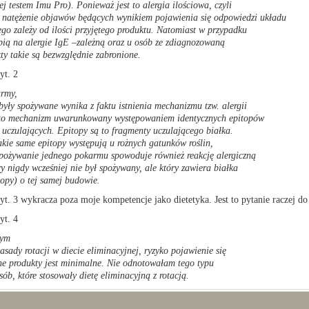
ej testem Imu Pro). Ponieważ jest to alergia ilościowa, czyli
i natężenie objawów będących wynikiem pojawienia się odpowiedzi układu
o zależy od ilości przyjętego produktu. Natomiast w przypadku
rpią na alergie IgE –zależną oraz u osób ze zdiagnozowaną
kty takie są bezwzględnie zabronione.
yt. 2
army,
 były spożywane wynika z faktu istnienia mechanizmu tzw. alergii
t to mechanizm uwarunkowany występowaniem identycznych epitopów
 uczulających. Epitopy są to fragmenty uczulającego białka.
takie same epitopy występują u rożnych gatunków roślin,
spożywanie jednego pokarmu spowoduje również reakcję alergiczną
ry nigdy wcześniej nie był spożywany, ale który zawiera białka
topy) o tej samej budowie.
t. 3 wykracza poza moje kompetencje jako dietetyka. Jest to pytanie raczej do 
yt. 4
nym
asady rotacji w diecie eliminacyjnej, ryzyko pojawienie się
jne produkty jest minimalne. Nie odnotowałam tego typu
ób, które stosowały dietę eliminacyjną z rotacją.