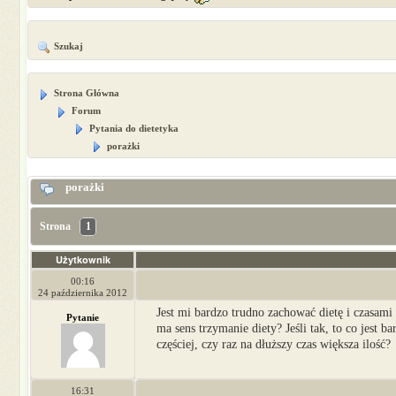
Szukaj
Strona Główna
Forum
Pytania do dietetyka
porażki
porażki
Strona
1
Użytkownik
00:16
24 października 2012
Jest mi bardzo trudno zachować dietę i czasami 
Pytanie
ma sens trzymanie diety? Jeśli tak, to co jest ba
częściej, czy raz na dłuższy czas większa ilość?
16:31