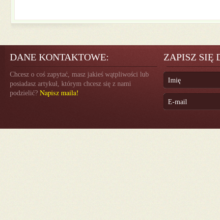
DANE KONTAKTOWE:
ZAPISZ SIĘ
Chcesz o coś zapytać, masz jakieś wątpliwości lub
posiadasz artykuł, którym chcesz się z nami
Napisz maila!
podzielić?