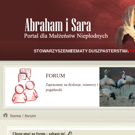
STOWARZYSZENIE
TEMATY
DUSZPASTERSTWA
FO
FORUM
Zapraszamy na dyskusje, rozmowy i
pogaduszki
home
/
forum
Chcesz pisać na forum – zaloguj się!