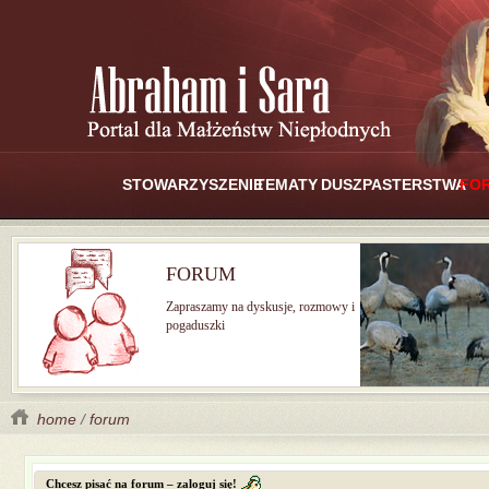
STOWARZYSZENIE
TEMATY
DUSZPASTERSTWA
FO
FORUM
Zapraszamy na dyskusje, rozmowy i
pogaduszki
home
/
forum
Chcesz pisać na forum – zaloguj się!