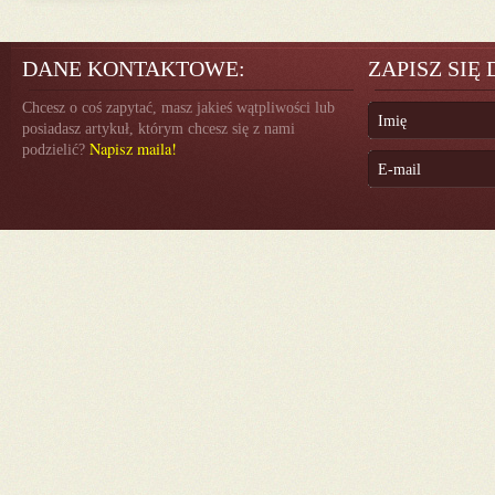
DANE KONTAKTOWE:
ZAPISZ SIĘ
Chcesz o coś zapytać, masz jakieś wątpliwości lub
posiadasz artykuł, którym chcesz się z nami
Napisz maila!
podzielić?