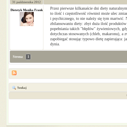
31 października 2012
Przez pierwsze kilkanaście dni diety naturalnym
Dietetyk Monika Frank
to ilość i częstotliwość również może ulec zmi
i psychicznego, to nie należy się tym martwić.
zbilansowaniu diety: zbyt duża ilość produktów
popełniania takich "błędów" żywieniowych, g
dotychczas stosowanych (chleb, makaronu), a 
zapobiegać stosując typowo dietę zapierająca: j
dynia.
Strona
1
Szukaj