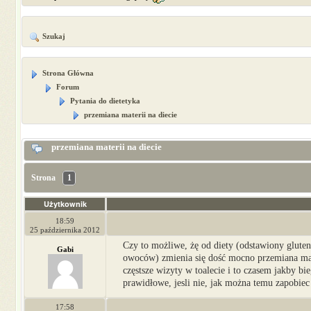
Szukaj
Strona Główna
Forum
Pytania do dietetyka
przemiana materii na diecie
przemiana materii na diecie
Strona
1
Użytkownik
18:59
25 października 2012
Czy to możliwe, żę od diety (odstawiony gluten,
Gabi
owoców) zmienia się dość mocno przemiana mat
częstsze wizyty w toalecie i to czasem jakby b
prawidłowe, jesli nie, jak można temu zapobiec
17:58