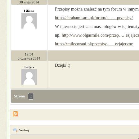
30 maja 2014
Przepisy można znaleźć na tym forum w innym
Liliana
http://abrahamisara.pl/forum/n…..-przepisy/
W internecie jest cała masa blogów w tej temat
np.
http://www.olgasmile.com/przep…..ezjajec
http://zmiksowani.pl/przepisy-…..ezjajeczne
19:34
6 czerwca 2014
Dzięki :)
Judyta
Strona
1
Szukaj