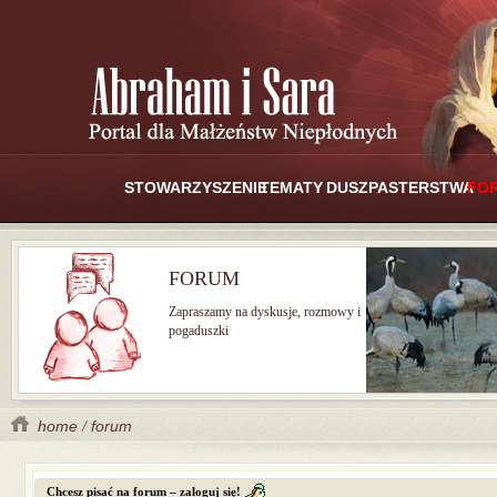
STOWARZYSZENIE
TEMATY
DUSZPASTERSTWA
FO
FORUM
Zapraszamy na dyskusje, rozmowy i
pogaduszki
home
/
forum
Chcesz pisać na forum – zaloguj się!