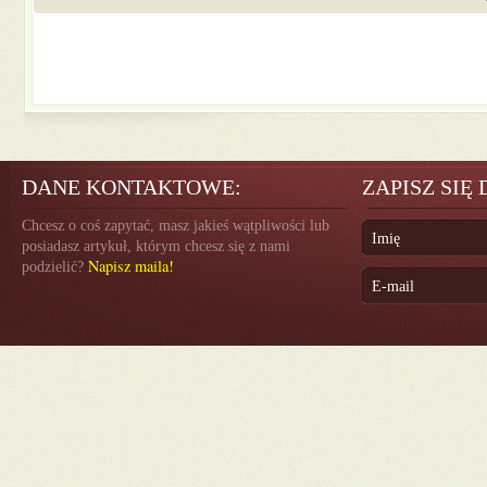
DANE KONTAKTOWE:
ZAPISZ SIĘ
Chcesz o coś zapytać, masz jakieś wątpliwości lub
posiadasz artykuł, którym chcesz się z nami
Napisz maila!
podzielić?