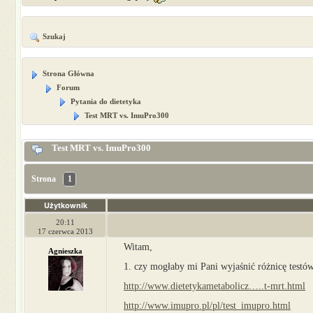
Szukaj
Strona Główna
Forum
Pytania do dietetyka
Test MRT vs. ImuPro300
Test MRT vs. ImuPro300
Strona
1
Użytkownik
20:11
17 czerwca 2013
Witam,
Agnieszka
1. czy mogłaby mi Pani wyjaśnić różnicę test
http://www.dietetykametabolicz…..t-mrt.html
http://www.imupro.pl/pl/test_imupro.html