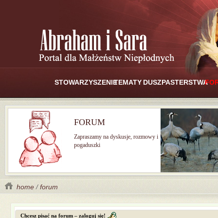
STOWARZYSZENIE
TEMATY
DUSZPASTERSTWA
FO
FORUM
Zapraszamy na dyskusje, rozmowy i
pogaduszki
home
/
forum
Chcesz pisać na forum – zaloguj się!