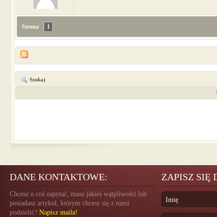
Strona
1
Szukaj
DANE KONTAKTOWE:
ZAPISZ SIĘ
Chcesz o coś zapytać, masz jakieś wątpliwości lub
posiadasz artykuł, którym chcesz się z nami
Napisz maila!
podzielić?