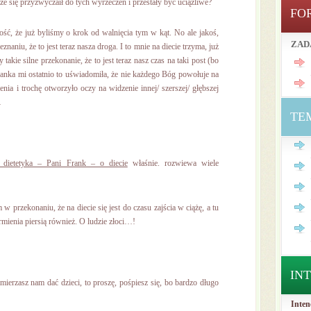
że się przyzwyczaił do tych wyrzeczeń i przestały być uciążliwe?
FO
ość, że już byliśmy o krok od walnięcia tym w kąt. No ale jakoś,
ZAD
aniu, że to jest teraz nasza droga. I to mnie na diecie trzyma, już
akie silne przekonanie, że to jest teraz nasz czas na taki post (bo
eżanka mi ostatnio to uświadomiła, że nie każdego Bóg powołuje na
ia i trochę otworzyło oczy na widzenie innej/ szerszej/ głębszej
…
TE
ł dietetyka – Pani Frank – o diecie
właśnie. rozwiewa wiele
w przekonaniu, że na diecie się jest do czasu zajścia w ciążę, a tu
karmienia piersią również. O ludzie złoci…!
IN
mierzasz nam dać dzieci, to proszę, pośpiesz się, bo bardzo długo
Inten