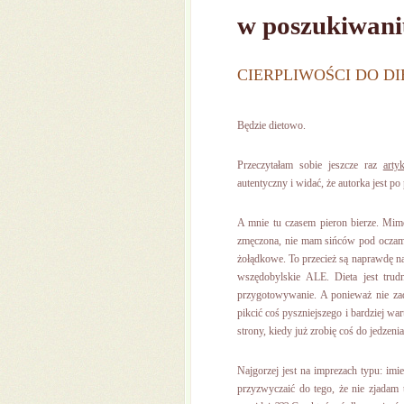
w poszukiwaniu
CIERPLIWOŚCI DO D
Będzie dietowo.
Przeczytałam sobie jeszcze raz
arty
autentyczny i widać, że autorka jest 
A mnie tu czasem pieron bierze. Mimo, 
zmęczona, nie mam sińców pod oczami,
żołądkowe. To przecież są naprawdę nam
wszędobylskie ALE. Dieta jest trud
przygotowywanie. A ponieważ nie za
pikcić coś pyszniejszego i bardziej war
strony, kiedy już zrobię coś do jedzenia
Najgorzej jest na imprezach typu: imi
przyzwyczaić do tego, że nie zjadam 