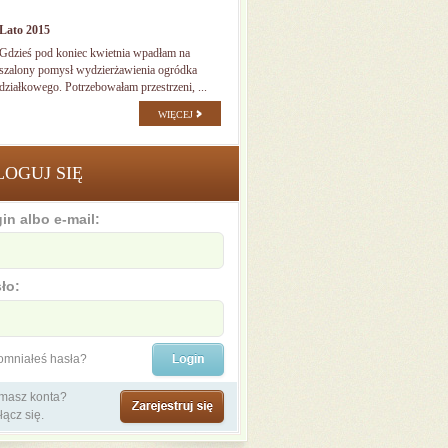
Lato 2015
Gdzieś pod koniec kwietnia wpadłam na
szalony pomysł wydzierżawienia ogródka
działkowego. Potrzebowałam przestrzeni, ...
WIĘCEJ
LOGUJ SIĘ
in albo e-mail:
ło:
omniałeś hasła?
 masz konta?
łącz się.