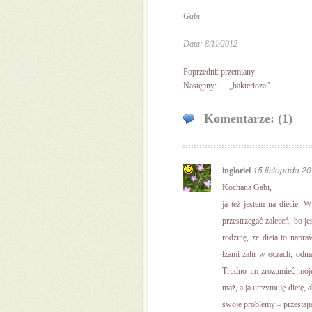
Gabi
Data: 8/11/2012
Poprzedni: przemiany
Następny: … „bakterioza”
Komentarze: (1)
15 listopada 2
ingloriel
Kochana Gabi,
ja też jestem na diecie.
przestrzegać zaleceń, bo j
rodzinę, że dieta to napra
łzami żalu w oczach, odm
Trudno im zrozumieć moje
mąż, a ja utrzymuję dietę,
swoje problemy – przestają