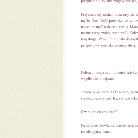
przejdzie??? Czy ktoś mógłby napisać, 
Przyznam się: miałam kilka razy tak d
myślę, Duch Boży prowadzi nas w rozezn
nawet nie myśl o dziecku (ech!). Mamy t
można z tego zrobić, post, nie?). Kol
taką drogę. Wow! To mi dało do myślen
perspektywy zjawiska zwanego dietą
Polecam wszystkim również
artyku
wątpliwości i rozjaśnia.
Jeszcze tylko jedno ALE: wiecie, żyłam 
się okazuje, że i ciąży też, i w czasie 
Czy to jest do zrobienia?
Panie Boże, słówko do Ciebie: jeśli za
tak nie wytrzymam…