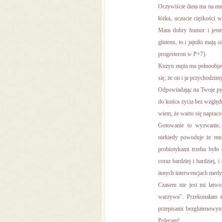
Oczywiście dieta ma na mn
łóżka, uczucie ciężkości 
Mam dobry humor i jestem
glutenu, to i jajniki mają 
progesteron w P+7).
Kuzyn męża ma pełnoobjawo
się, że on i ja przychodzi
Odpowiadając na Twoje pyt
do końca życia bez względu 
wiem, że warto się naprac
Gotowanie to wyzwanie, 
niekiedy powoduje że mus
probiotykami trzeba było 
coraz bardziej i bardziej, 
innych interwencjach med
Czasem nie jest mi łatwo
warzywa”. Przekonałam 
przepisami bezglutenowymi
Polecam!