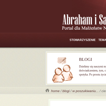
STOWARZYSZENIE
TEMA
BLOGI
Dzielimy się naszymi m
doświadczeniem, tym, c
spotyka. Po prostu życi
home
/
blogi
/
w poszukiwaniu...
/ cie