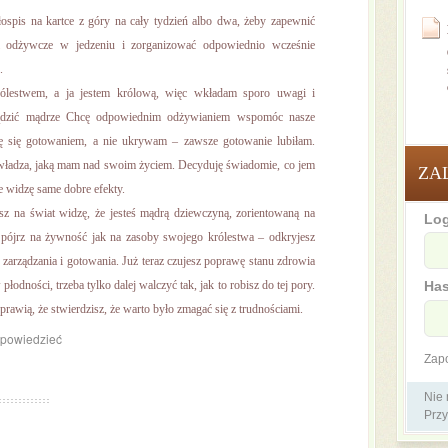
ospis na kartce z góry na cały tydzień albo dwa, żeby zapewnić
ki odżywcze w jedzeniu i zorganizować odpowiednio wcześnie
.
rólestwem, a ja jestem królową, więc wkładam sporo uwagi i
ądzić mądrze
Chcę odpowiednim odżywianiem wspomóc nasze
ię się gotowaniem, a nie ukrywam – zawsze gotowanie lubiłam.
by władza, jaką mam nad swoim życiem. Decyduję świadomie, co jem
ZA
że widzę same dobre efekty.
sz na świat widzę, że jesteś mądrą dziewczyną, zorientowaną na
Log
Spójrz na żywność jak na zasoby swojego królestwa – odkryjesz
zarządzania i gotowania. Już teraz czujesz poprawę stanu zdrowia
płodności, trzeba tylko dalej walczyć tak, jak to robisz do tej pory.
Has
sprawią, że stwierdzisz, że warto było zmagać się z trudnościami.
dpowiedzieć
Zap
Nie
Przy