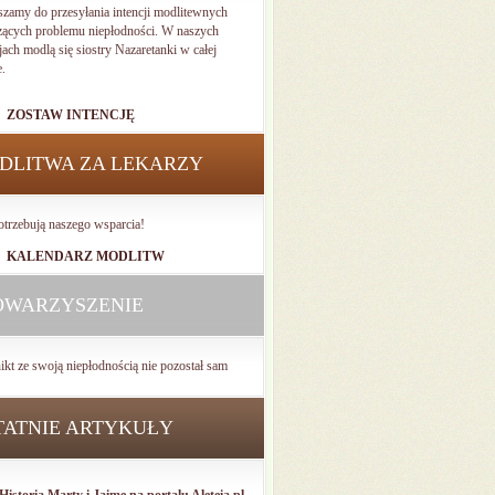
szamy do przesyłania intencji modlitewnych
zących problemu niepłodności. W naszych
jach modlą się siostry Nazaretanki w całej
e.
ZOSTAW INTENCJĘ
DLITWA ZA LEKARZY
otrzebują naszego wsparcia!
KALENDARZ MODLITW
OWARZYSZENIE
ikt ze swoją niepłodnością nie pozostał sam
TATNIE ARTYKUŁY