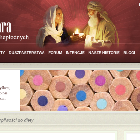
TY
DUSZPASTERSTWA
FORUM
INTENCJE
NASZE HISTORIE
BLOGI
yślami,
o nas
em...
rpliwości do diety