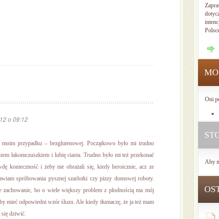
Zapra
dotyc
intenc
Polsc
MO
Oni p
012 o 09:12
ST
 W moim przypadku – bezglutenowej. Początkowo było mi trudno
estem łakomczuszkiem i lubię ciasta. Trudno było mi też przekonać
Aby n
wdę konieczność i żeby nie obrażali się, kiedy heroicznie, acz ze
awiam spróbowania pysznej szarlotki czy pizzy domowej roboty.
OS
 zachowanie, bo o wiele większy problem z płodnością ma mój
 aby mieć odpowiedni wzór śluzu. Ale kiedy tłumaczę, że ja też mam
 się dziwić.