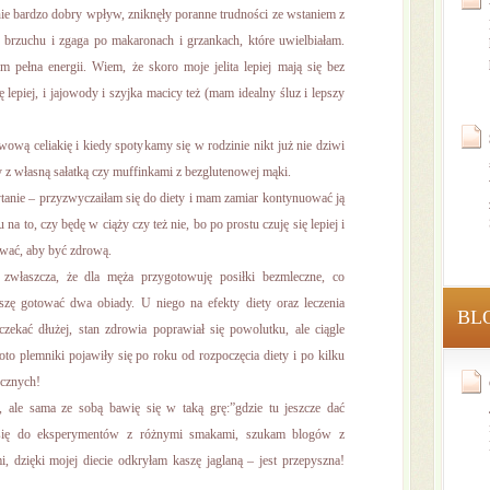
ie bardzo dobry wpływ, zniknęły poranne trudności ze wstaniem z
w brzuchu i zgaga po makaronach i grzankach, które uwielbiałam.
 pełna energii. Wiem, że skoro moje jelita lepiej mają się bez
się lepiej, i jajowody i szyjka macicy też (mam idealny śluz i lepszy
wą celiakię i kiedy spotykamy się w rodzinie nikt już nie dziwi
my z własną sałatką czy muffinkami z bezglutenowej mąki.
anie – przyzwyczaiłam się do diety i mam zamiar kontynuować ją
na to, czy będę w ciąży czy też nie, bo po prostu czuję się lepiej i
ować, aby być zdrową.
zwłaszcza, że dla męża przygotowuję posiłki bezmleczne, co
zę gotować dwa obiady. U niego na efekty diety oraz leczenia
BL
czekać dłużej, stan zdrowia poprawiał się powolutku, ale ciągle
i oto plemniki pojawiły się po roku od rozpoczęcia diety i po kilku
ycznych!
, ale sama ze sobą bawię się w taką grę:”gdzie tu jeszcze dać
się do eksperymentów z różnymi smakami, szukam blogów z
, dzięki mojej diecie odkryłam kaszę jaglaną – jest przepyszna!