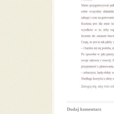
Warto przygotowywać jadł
sobie wszystkie składni
zakupy i czas na gotowanie
Kuchnia jest dla mnie k
wysiłków w to, żeby rz
leczenie ale zarazem baw
Czuję, że jest to tak jak
– i bardzo mi się podoba, 
Po sposobie w jaki patrzy
swoje zdrowie i rozwój. 
przyjemność z planowania, 
– zobaczysz, będę efekty w 
Niedługo korzyści z diety 
Zaloguj się, aby móc o
Dodaj komentarz