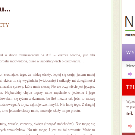
...
IETY
WY
kuł o diecie
zamieszczony na AiS – kurrrka wodna, jest taki
po prostu zadowolona, pisze w superlatywach o dietowaniu…
Msze
słuchajcie, tego, że widzę efekty: lepiej się czuję, jestem mniej
 skóra mi się wygładziła (widocznie) i zniknęły mi dolegliwości
TE
acalne sprawy, które mnie cieszą. No ale oczywiście jest jęczące,
na. Najbardziej chyba męczy mnie myślenie o jedzeniu i jego
dowalam się ryżem z dżemem, bo ileż można tak jeść, to muszę
Wpier
tościowego. A to już zajmuje czas i myśli. Nie lubię tego. Z drugiej
w prz
, to to jedzenie cieszy mnie, smakuje, służy mi po prostu.
tel
eniny, wesele, chrzciny, święta (uwaga! nadchodzą). Nie mogę się
tych smakołyków. No nie mogę. I jest mi żal strasznie. Może to