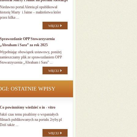
Historia Marty i Jaime na portalu Aleteia.pl
Niedawno portal Aleteia.pl opublikował
historię Marty i Jaime – małżeństwa które
przez kilka ...
WIĘCEJ
Sprawozdanie OPP Stowarzyszenia
„Abraham i Sara” za rok 2025
Wypełniając obowiązek ustawowy, poniżej
zamieszczamy plik ze sprawozdaniem OPP
Stowarzyszenia „Abraham i Sara” ...
WIĘCEJ
OGI: OSTATNIE WPISY
Co powinniśmy wiedzieć o in - vitro
Jakiś czas temu pisaliśmy o wspaniałych
filmach publikowanych na portalu 2ryby.pl
Dziś także ...
WIĘCEJ