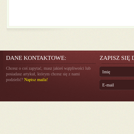
DANE KONTAKTOWE:
ZAPISZ SIĘ
Chcesz o coś zapytać, masz jakieś wątpliwości lub
posiadasz artykuł, którym chcesz się z nami
Napisz maila!
podzielić?