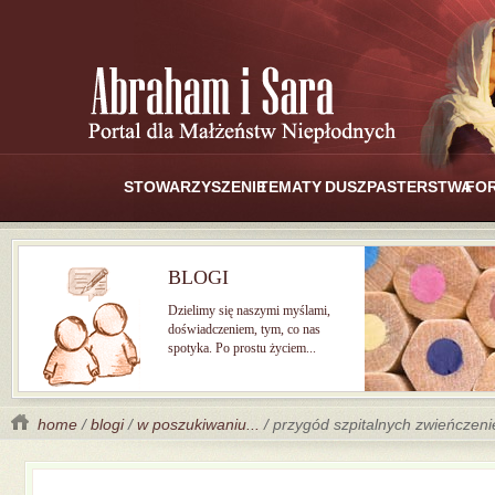
STOWARZYSZENIE
TEMATY
DUSZPASTERSTWA
FO
BLOGI
Dzielimy się naszymi myślami,
doświadczeniem, tym, co nas
spotyka. Po prostu życiem...
home
/
blogi
/
w poszukiwaniu...
/ przygód szpitalnych zwieńczeni