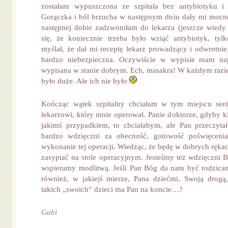
zostałam wypuszczona ze szpitala bez antybiotyku i
Gorączka i ból brzucha w następnym dniu dały mi mocn
następnej dobie zadzwoniłam do lekarza (jeszcze wtedy 
się, że koniecznie trzeba było wziąć antybiotyk, tyl
myślał, że dał mi receptę lekarz prowadzący i odwrotnie, 
bardzo niebezpieczna. Oczywiście w wypisie mam nap
wypisana w stanie dobrym. Ech, masakra! W każdym razie
było duże. Ale ich nie było
Kończąc wątek szpitalny chciałam w tym miejscu ser
lekarzowi, który mnie operował. Panie doktorze, gdyby ki
jakimś przypadkiem, to chciałabym, ale Pan przeczyta
bardzo wdzięczni za obecność, gotowość poświęceni
wykonanie tej operacji. Wiedząc, że będę w dobrych ręka
zasypiać na stole operacyjnym. Jesteśmy też wdzięczni B
wspieramy modlitwą. Jeśli Pan Bóg da nam być rodzicam
również, w jakiejś mierze, Pana dziećmi. Swoją drogą,
takich „swoich” dzieci ma Pan na koncie…?
Gabi