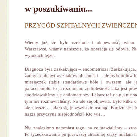
w poszukiwaniu...
PRZYGÓD SZPITALNYCH ZWIEŃCZEN
Wiemy już, że było czekanie i niepewność, wiem
Warszawce, wiemy nareszcie, że operacja się odbyła. N
wynikach tejże.
Diagnoza była zaskakująca – endometrioza. Zaskakująca,
żadnych objawów, znaków obecności – nie było bólów b
miesiączek (takie standardowe bóle i owszem, ale je
paracetamolu, to ja rozumiem, że bolesność taka jest pra
spodziewaliśmy się endometriozy. Lekarz też na nią nie st
tym nie rozmawialiśmy. No ale się objawiła. Było kilka o
ale zawsze… udało się je wszystkie usunąć. Bardzo się c
nasza przyczyna niepłodności? Kto wie…
Nie znaleziono natomiast tego, na co stawialiśmy – zro
Po łyżeczkowaniu po pierwszej utraconej ciąży miałam m